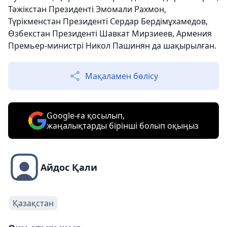
Тәжікстан Президенті Эмомали Рахмон,
Түрікменстан Президенті Сердар Бердімұхамедов,
Өзбекстан Президенті Шавкат Мирзиеев, Армения
Премьер-министрі Никол Пашинян да шақырылған.
Мақаламен бөлісу
Google-ға қосылып,
жаңалықтарды бірінші болып оқыңыз
Айдос Қали
Қазақстан