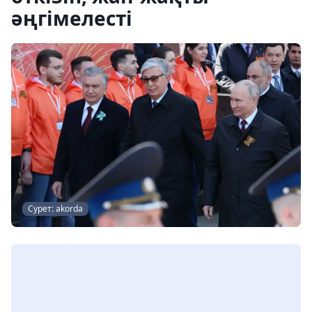
әңгімелесті
Сурет: akorda