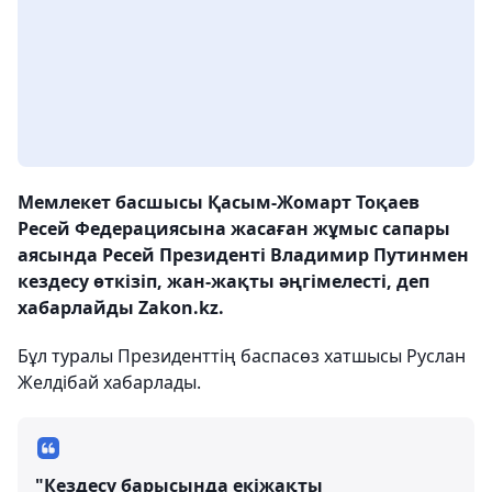
Мемлекет басшысы Қасым-Жомарт Тоқаев
Ресей Федерациясына жасаған жұмыс сапары
аясында Ресей Президенті Владимир Путинмен
кездесу өткізіп, жан-жақты әңгімелесті, деп
хабарлайды Zakon.kz.
Бұл туралы Президенттің баспасөз хатшысы Руслан
Желдібай хабарлады.
"Кездесу барысында екіжақты