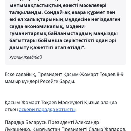
ынтымақтастықтың өзекті мәселелері
талқыланды. Сондай-ақ өзара құрмет пен
екі ел халықтарының мүддесіне негізделген
сауда-экономикалық, мәдени-
гуманитарлық байланыстардың маңызды
бағыттары бойынша серіктестікті одан әрі
дамыту қажеттігі атап өтілді".
Руслан Желдібай
Еске салайық, Президент Қасым-Жомарт Тоқаев 8-9
мамыр күндері Ресейге барды.
Қасым-Жомарт Тоқаев Мәскеудегі Қызыл алаңда
өткен
әскери парадқа қатысты
.
Парадқа Беларусь Президенті Александр
Лукашенко, Қырғызстан Президенті Садыр Жапаров,