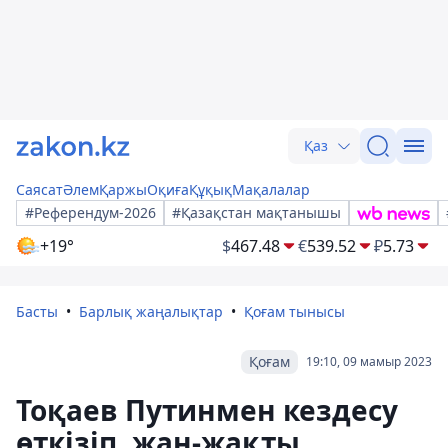
Қаз
Саясат
Әлем
Қаржы
Оқиға
Құқық
Мақалалар
#Референдум-2026
#Қазақстан мақтанышы
+19°
$
467.48
€
539.52
₽
5.73
Басты
Барлық жаңалықтар
Қоғам тынысы
Қоғам
19:10, 09 мамыр 2023
Тоқаев Путинмен кездесу
өткізіп, жан-жақты