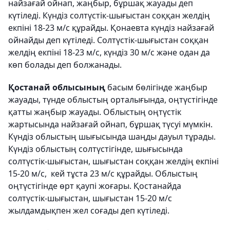
найзағай ойнап, жаңбыр, бұршақ жауады деп
күтіледі. Күндіз солтүстік-шығыстан соққан желдің
екпіні 18-23 м/с құрайды. Қонаевта күндіз найзағай
ойнайды деп күтіледі. Солтүстік-шығыстан соққан
желдің екпіні 18-23 м/с, күндіз 30 м/с және одан да
көп болады деп болжанады.
Қостанай облысының
басым бөлігінде жаңбыр
жауады, түнде облыстың орталығында, оңтүстігінде
қатты жаңбыр жауады. Облыстың оңтүстік
жартысында найзағай ойнап, бұршақ түсуі мүмкін.
Күндіз облыстың шығысында шаңды дауыл тұрады.
Күндіз облыстың солтүстігінде, шығысында
солтүстік-шығыстан, шығыстан соққан желдің екпіні
15-20 м/с, кей тұста 23 м/с құрайды. Облыстың
оңтүстігінде өрт қаупі жоғары. Қостанайда
солтүстік-шығыстан, шығыстан 15-20 м/с
жылдамдықпен жел соғады деп күтіледі.