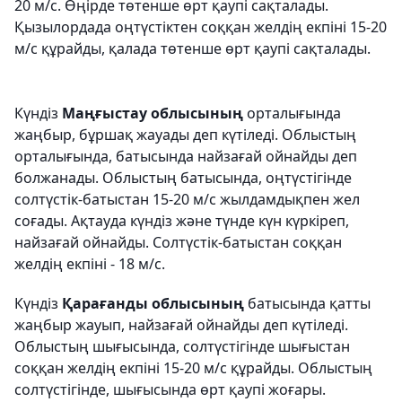
20 м/с. Өңірде төтенше өрт қаупі сақталады.
Қызылордада оңтүстіктен соққан желдің екпіні 15-20
м/с құрайды, қалада төтенше өрт қаупі сақталады.
Күндіз
Маңғыстау облысының
орталығында
жаңбыр, бұршақ жауады деп күтіледі. Облыстың
орталығында, батысында найзағай ойнайды деп
болжанады. Облыстың батысында, оңтүстігінде
солтүстік-батыстан 15-20 м/с жылдамдықпен жел
соғады. Ақтауда күндіз және түнде күн күркіреп,
найзағай ойнайды. Солтүстік-батыстан соққан
желдің екпіні - 18 м/с.
Күндіз
Қарағанды облысының
батысында қатты
жаңбыр жауып, найзағай ойнайды деп күтіледі.
Облыстың шығысында, солтүстігінде шығыстан
соққан желдің екпіні 15-20 м/с құрайды. Облыстың
солтүстігінде, шығысында өрт қаупі жоғары.