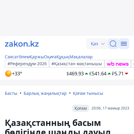
Қаз
Саясат
Әлем
Қаржы
Оқиға
Құқық
Мақалалар
#Референдум-2026
#Қазақстан мақтанышы
+33°
$
469.93
€
541.64
₽
5.71
Басты
Барлық жаңалықтар
Қоғам тынысы
Қоғам
20:06, 17 мамыр 2023
Қазақстанның басым
бөлігінде шаңды дауыл