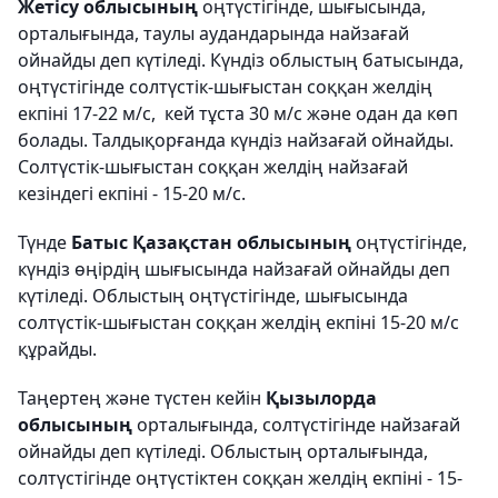
Жетісу облысының
оңтүстігінде, шығысында,
орталығында, таулы аудандарында найзағай
ойнайды деп күтіледі. Күндіз облыстың батысында,
оңтүстігінде солтүстік-шығыстан соққан желдің
екпіні 17-22 м/с, кей тұста 30 м/с және одан да көп
болады. Талдықорғанда күндіз найзағай ойнайды.
Солтүстік-шығыстан соққан желдің найзағай
кезіндегі екпіні - 15-20 м/с.
Түнде
Батыс Қазақстан облысының
оңтүстігінде,
күндіз өңірдің шығысында найзағай ойнайды деп
күтіледі. Облыстың оңтүстігінде, шығысында
солтүстік-шығыстан соққан желдің екпіні 15-20 м/с
құрайды.
Таңертең және түстен кейін
Қызылорда
облысының
орталығында, солтүстігінде найзағай
ойнайды деп күтіледі. Облыстың орталығында,
солтүстігінде оңтүстіктен соққан желдің екпіні - 15-