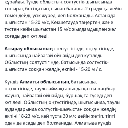
құрайды. Түнде облыстың солтүстік-шығысында
топырақ беті қатып, сынап бағаны -2 градусқа дейін
төмендейді, үсік жүреді деп болжанады. Астанада
шығыстан 15-20 м/с, Көкшетауда таңертең және
түстен кейін шығыстан 15 м/с жылдамдықпен жел
соғады деп күтіледі.
Атырау облысының
солтүстігінде, оңтүстігінде,
шығысында найзағай ойнайды деп күтіледі.
Облыстың солтүстігінде, батысында солтүстік-
шығыстан соққан желдің екпіні - 15-20 м / с.
Күндіз
Алматы облысының
батысында,
оңтүстігінде, таулы аймақтарында қатты жаңбыр
жауып, найзағай ойнайды, бұршақ та түседі деп
күтіледі. Облыстың оңтүстігінде, шығысында, таулы
аудандарында солтүстік-шығыстан соққан желдің
екпіні 18-23 м/с, кей тұста 30 м/с дейін жетіп, тіпті
одан да асады деп болжанады. Алматыда күндіз