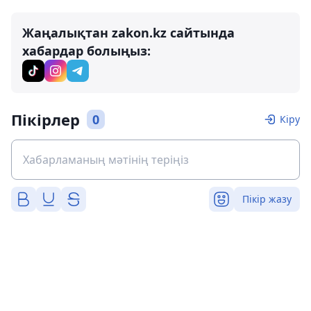
Жаңалықтан zakon.kz сайтында
хабардар болыңыз:
Пікірлер
0
Кіру
Пікір жазу