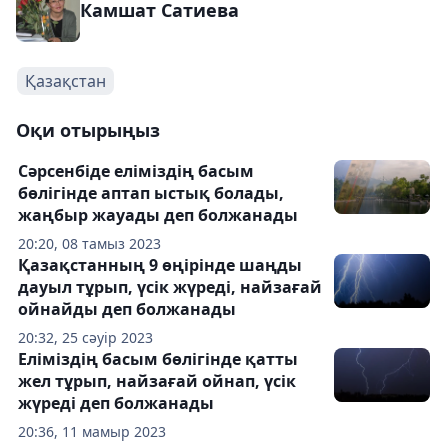
Камшат Сатиева
Қазақстан
Оқи отырыңыз
Сәрсенбіде еліміздің басым
бөлігінде аптап ыстық болады,
жаңбыр жауады деп болжанады
20:20, 08 тамыз 2023
Қазақстанның 9 өңірінде шаңды
дауыл тұрып, үсік жүреді, найзағай
ойнайды деп болжанады
20:32, 25 сәуір 2023
Еліміздің басым бөлігінде қатты
жел тұрып, найзағай ойнап, үсік
жүреді деп болжанады
20:36, 11 мамыр 2023