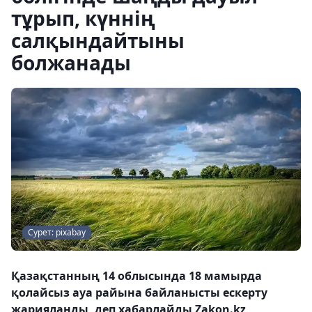
тұрып, күннің
салқындайтыны
болжанады
Сурет: pixabay
Қазақстанның 14 облысында 18 мамырда
қолайсыз ауа райына байланысты ескерту
жарияланды, деп хабарлайды Zakon.kz