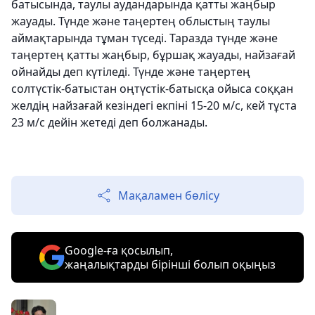
батысында, таулы аудандарында қатты жаңбыр
жауады. Түнде және таңертең облыстың таулы
аймақтарында тұман түседі. Таразда түнде және
таңертең қатты жаңбыр, бұршақ жауады, найзағай
ойнайды деп күтіледі. Түнде және таңертең
солтүстік-батыстан оңтүстік-батысқа ойыса соққан
желдің найзағай кезіндегі екпіні 15-20 м/с, кей тұста
23 м/с дейін жетеді деп болжанады.
Мақаламен бөлісу
Google-ға қосылып,
жаңалықтарды бірінші болып оқыңыз