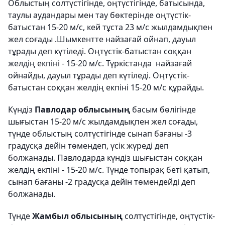
Облыстың солтүстігінде, оңтүстігінде, батысында,
таулы аудандары мен тау бөктерінде оңтүстік-
батыстан 15-20 м/с, кей тұста 23 м/с жылдамдықпен
жел соғады .Шымкентте найзағай ойнап, дауыл
тұрады деп күтіледі. Оңтүстік-батыстан соққан
желдің екпіні - 15-20 м/с. Түркістанда найзағай
ойнайды, дауыл тұрады деп күтіледі. Оңтүстік-
батыстан соққан желдің екпіні 15-20 м/с құрайды.
Күндіз
Павлодар облысының
басым бөлігінде
шығыстан 15-20 м/с жылдамдықпен жел соғады,
түнде облыстың солтүстігінде сынап бағаны -3
градусқа дейін төмендеп, үсік жүреді деп
болжанады. Павлодарда күндіз шығыстан соққан
желдің екпіні - 15-20 м/с. Түнде топырақ беті қатып,
сынап бағаны -2 градусқа дейін төмендейді деп
болжанады.
Түнде
Жамбыл облысының
солтүстігінде, оңтүстік-