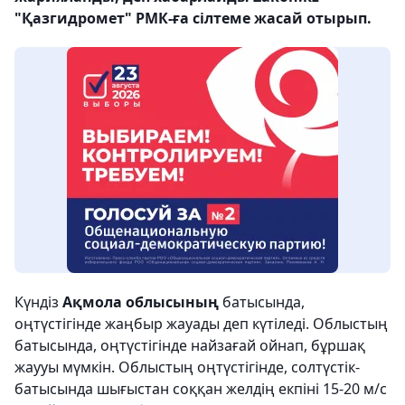
"Қазгидромет" РМК-ға сілтеме жасай отырып.
Күндіз
Ақмола облысының
батысында,
оңтүстігінде жаңбыр жауады деп күтіледі. Облыстың
батысында, оңтүстігінде найзағай ойнап, бұршақ
жаууы мүмкін. Облыстың оңтүстігінде, солтүстік-
батысында шығыстан соққан желдің екпіні 15-20 м/с