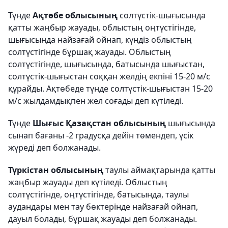
Түнде
Ақтөбе облысының
солтүстік-шығысында
қатты жаңбыр жауады, облыстың оңтүстігінде,
шығысында найзағай ойнап, күндіз облыстың
солтүстігінде бұршақ жауады. Облыстың
солтүстігінде, шығысында, батысында шығыстан,
солтүстік-шығыстан соққан желдің екпіні 15-20 м/с
құрайды. Ақтөбеде түнде солтүстік-шығыстан 15-20
м/с жылдамдықпен жел соғады деп күтіледі.
Түнде
Шығыс Қазақстан облысының
шығысында
сынап бағаны -2 градусқа дейін төмендеп, үсік
жүреді деп болжанады.
Түркістан облысының
таулы аймақтарында қатты
жаңбыр жауады деп күтіледі. Облыстың
солтүстігінде, оңтүстігінде, батысында, таулы
аудандары мен тау бөктерінде найзағай ойнап,
дауыл болады, бұршақ жауады деп болжанады.