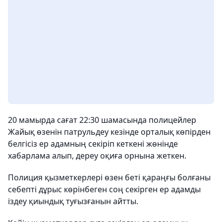
20 мамырда сағат 22:30 шамасында полицейлер
Жайық өзенін патрульдеу кезінде орталық көпірден
белгісіз ер адамның секіріп кеткені жөнінде
хабарлама алып, дереу оқиға орнына жеткен.
Полиция қызметкерлері өзен беті қараңғы болғаны
себепті дұрыс көрінбеген соң секірген ер адамды
іздеу қиындық туғызғанын айтты.