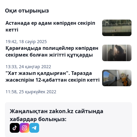
Оқи отырыңыз
Астанада ер адам көпірден секіріп
кетті
19:42, 18 сәуір 2025
Қарағандыда полицейлер көпірден
секірмек болған жігітті құтқарды
13:33, 24 қаңтар 2022
"Хат жазып қалдырған". Таразда
жасөспірім 12-қабаттан секіріп кетті
11:58, 25 қыркүйек 2022
Жаңалықтан zakon.kz сайтында
хабардар болыңыз: