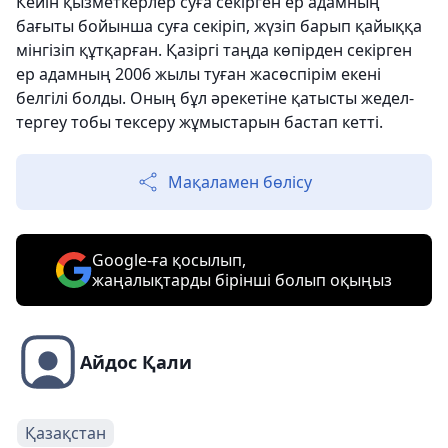
Кейін қызметкерлер суға секірген ер адамның
бағыты бойынша суға секіріп, жүзіп барып қайыққа
мінгізіп құтқарған. Қазіргі таңда көпірден секірген
ер адамның 2006 жылы туған жасөспірім екені
белгілі болды. Оның бұл әрекетіне қатысты жедел-
тергеу тобы тексеру жұмыстарын бастап кетті.
Мақаламен бөлісу
Google-ға қосылып,
жаңалықтарды бірінші болып оқыңыз
Айдос Қали
Қазақстан