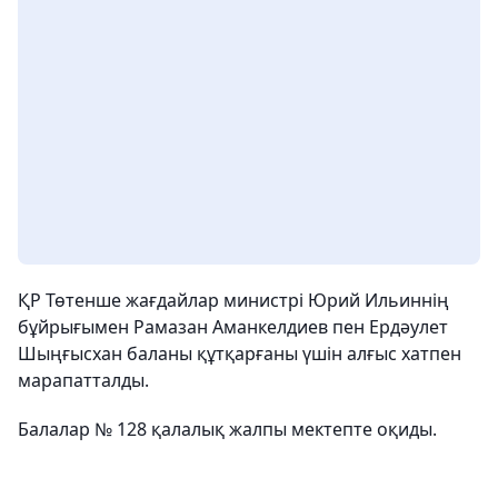
ҚР Төтенше жағдайлар министрі Юрий Ильиннің
бұйрығымен Рамазан Аманкелдиев пен Ердәулет
Шыңғысхан баланы құтқарғаны үшін алғыс хатпен
марапатталды.
Балалар № 128 қалалық жалпы мектепте оқиды.