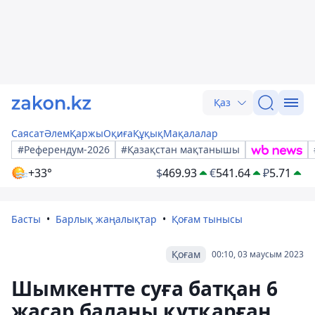
Қаз
Саясат
Әлем
Қаржы
Оқиға
Құқық
Мақалалар
#Референдум-2026
#Қазақстан мақтанышы
+33°
$
469.93
€
541.64
₽
5.71
Басты
Барлық жаңалықтар
Қоғам тынысы
Қоғам
00:10, 03 маусым 2023
Шымкентте суға батқан 6
жасар баланы құтқарған