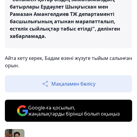
батырлары Ердәулет Шыңғысхан мен
Рамазан Амангелдиев ТЖ департаменті
басшылығының атынан марапатталып,
естелік сыйлықтар табыс етілді", делінген
хабарламада.
Айта кету керек, Бадам өзені жүзуге тыйым салынған
орын.
Мақаламен бөлісу
Google-ға қосылып,
жаңалықтарды бірінші болып оқыңыз