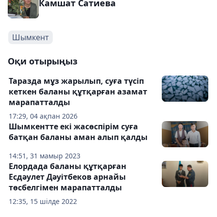
Камшат Сатиева
Шымкент
Оқи отырыңыз
Таразда мұз жарылып, суға түсіп
кеткен баланы құтқарған азамат
марапатталды
17:29, 04 ақпан 2026
Шымкентте екі жасөспірім суға
батқан баланы аман алып қалды
14:51, 31 мамыр 2023
Елордада баланы құтқарған
Есдәулет Дәуітбеков арнайы
төсбелгімен марапатталды
12:35, 15 шілде 2022