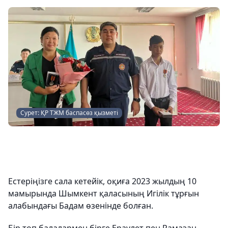
Сурет: ҚР ТЖМ баспасөз қызметі
Естеріңізге сала кетейік, оқиға 2023 жылдың 10
мамырында Шымкент қаласының Игілік тұрғын
алабындағы Бадам өзенінде болған.