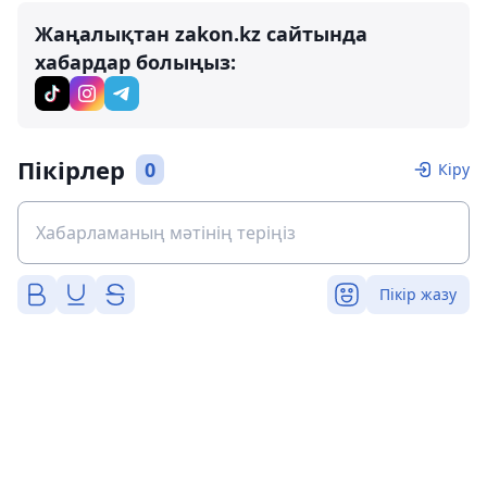
Жаңалықтан zakon.kz сайтында
хабардар болыңыз:
Пікірлер
0
Кіру
Пікір жазу