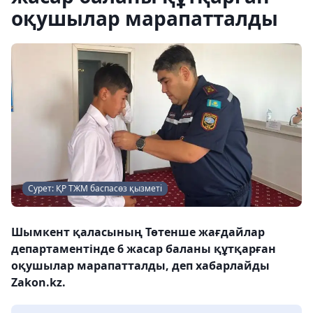
оқушылар марапатталды
Сурет: ҚР ТЖМ баспасөз қызметі
Шымкент қаласының Төтенше жағдайлар
департаментінде 6 жасар баланы құтқарған
оқушылар марапатталды, деп хабарлайды
Zakon.kz.