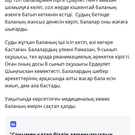
Бір топ балалармен бірге Ераулет пен Рамазан
шомылуға келіп, сол жерде кішкентай баланың
өзенге батып кеткенін естіді. Судың бетінде
баланың жансыз денесін көріп, балалар оны жағаға
шығарды.
Суды жұтқан баланың іші ісіп кетіп, өзі көгере
бастаған. Балалардың үлкені Рамазан, 9-сынып
оқушысы, тез арада реанимациялық әрекетке кірісті.
Оған оның досы 8 сынып оқушысы Ердәулет
Шыңғысхан көмектесті. Балалардың шебер
әрекеттерінің арқасында алты жасар бала есін
жиып, дем ала бастады.
Уақытында көрсетілген медициналық көмек
баланың өмірін сақтап қалды.
"Сонымен қатар біздің заманымыздың