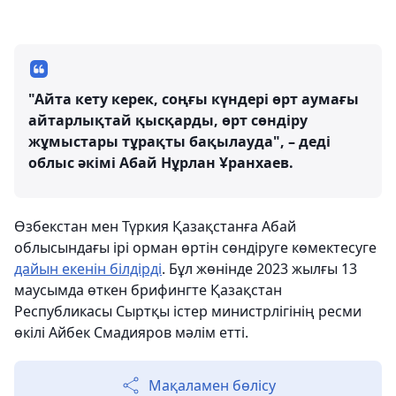
"Айта кету керек, соңғы күндері өрт аумағы
айтарлықтай қысқарды, өрт сөндіру
жұмыстары тұрақты бақылауда", – деді
облыс әкімі Абай Нұрлан Ұранхаев.
Өзбекстан мен Түркия Қазақстанға Абай
облысындағы ірі орман өртін сөндіруге көмектесуге
дайын екенін білдірді
. Бұл жөнінде 2023 жылғы 13
маусымда өткен брифингте Қазақстан
Республикасы Сыртқы істер министрлігінің ресми
өкілі Айбек Смадияров мәлім етті.
Мақаламен бөлісу