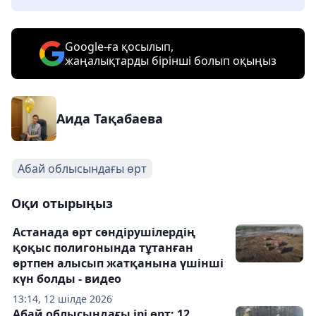
Google-ға қосылып,
жаңалықтарды бірінші болып оқыңыз
Аида Тақабаева
Абай облысындағы өрт
Оқи отырыңыз
Астанада өрт сөндірушілердің
қоқыс полигонында тұтанған
өртпен алысып жатқанына үшінші
күн болды - видео
13:14, 12 шілде 2026
Абай облысындағы ірі өрт: 12