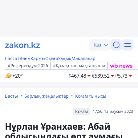
Қаз
Саясат
Әлем
Қаржы
Оқиға
Құқық
Мақалалар
#Референдум-2026
#Қазақстан мақтанышы
+20°
$
467.48
€
539.52
₽
5.73
Басты
Барлық жаңалықтар
Қоғам тынысы
Қоғам
17:56, 13 маусым 2023
Нұрлан Ұранхаев: Абай
облысындағы өрт аумағы