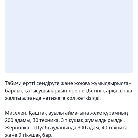
Табиғи өртті сөндіруге және жоюға жұмылдырылған
барлық қатысушылардың ерен еңбегінің арқасында
жалпы алғанда нәтижеге қол жеткізілді.
Мәселен, Қаштақ ауылы аймағына жеке құрамның
200 адамы, 30 техника, 3 тікұшақ жұмылдырылды.
Жерновка – Шүлбі ауданында 300 адам, 40 техника
және 9 тікұшақ бар.