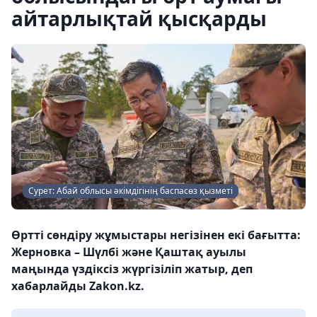
айтарлықтай қысқарды
Сурет: Абай облысы әкімдігінің баспасөз қызметі
Өртті сөндіру жұмыстары негізінен екі бағытта:
Жерновка – Шүлбі және Қаштақ ауылы
маңында үздіксіз жүргізіліп жатыр, деп
хабарлайды Zakon.kz.