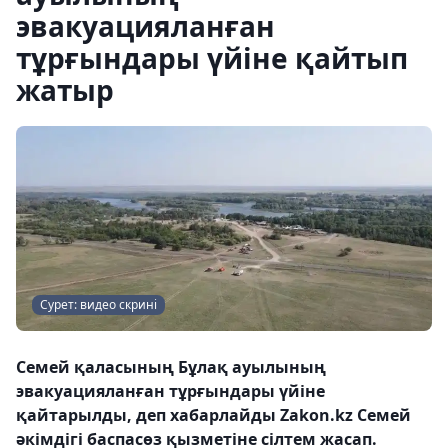
эвакуацияланған
тұрғындары үйіне қайтып
жатыр
Сурет: видео скрині
Семей қаласының Бұлақ ауылының
эвакуацияланған тұрғындары үйіне
қайтарылды, деп хабарлайды Zakon.kz Семей
әкімдігі баспасөз қызметіне сілтем жасап.