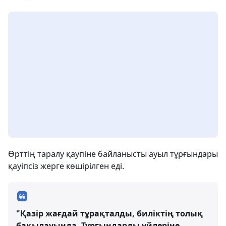
Өрттің таралу қаупіне байланысты ауыл тұрғындары
қауіпсіз жерге көшірілген еді.
"Қазір жағдай тұрақталды, биліктің толық
бақылауында. Тұрғындарды үйлеріне