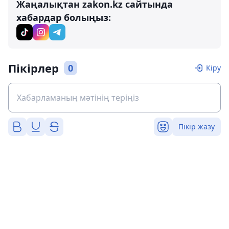
Жаңалықтан zakon.kz сайтында
хабардар болыңыз:
Пікірлер
0
Кіру
Пікір жазу