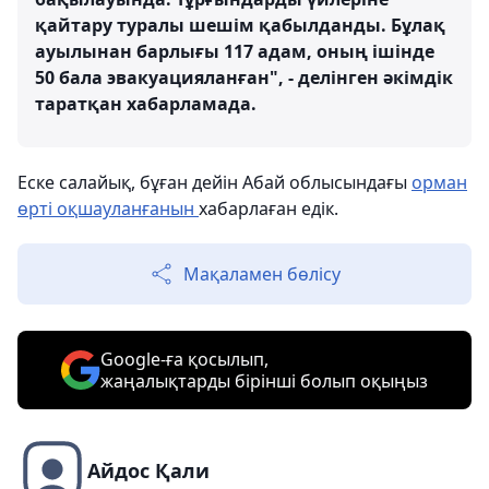
қайтару туралы шешім қабылданды. Бұлақ
ауылынан барлығы 117 адам, оның ішінде
50 бала эвакуацияланған", - делінген әкімдік
таратқан хабарламада.
Еске салайық, бұған дейін Абай облысындағы
орман
өрті оқшауланғанын
хабарлаған едік.
Мақаламен бөлісу
Google-ға қосылып,
жаңалықтарды бірінші болып оқыңыз
Айдос Қали