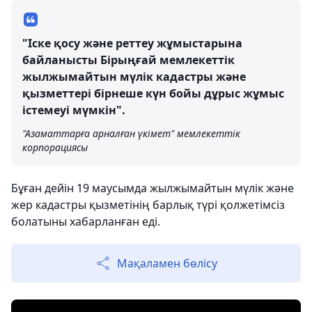
"Іске қосу және реттеу жұмыстарына
байланысты Бірыңғай мемлекеттік
жылжымайтын мүлік кадастры және
қызметтері бірнеше күн бойы дұрыс жұмыс
істемеуі мүмкін".
"Азаматтарға арналған үкімет" мемлекеттік
корпорациясы
Бұған дейін 19 маусымда жылжымайтын мүлік және
жер кадастры қызметінің барлық түрі қолжетімсіз
болатыны хабарланған еді.
Мақаламен бөлісу