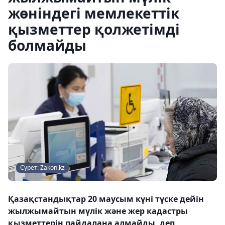
жөніндегі мемлекеттік
қызметтер қолжетімді
болмайды
Сурет: Zakon.kz
Қазақстандықтар 20 маусым күні түске дейін
жылжымайтын мүлік және жер кадастры
қызметтерін пайдалана алмайды, деп