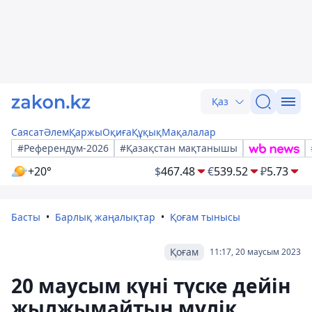
Қаз
Саясат
Әлем
Қаржы
Оқиға
Құқық
Мақалалар
#Референдум-2026
#Қазақстан мақтанышы
+20°
$
467.48
€
539.52
₽
5.73
Басты
Барлық жаңалықтар
Қоғам тынысы
Қоғам
11:17, 20 маусым 2023
20 маусым күні түске дейін
жылжымайтын мүлік