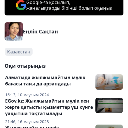
Google-ға қосылып,
жаңалықтарды бірінші болып оқыңыз
Еңлік Сақтан
Қазақстан
Оқи отырыңыз
Алматыда жылжымайтын мүлік
бағасы тағы да арзандады
16:13, 10 маусым 2024
EGov.kz: Жылжымайтын мүлік пен
жерге қатысты қызметтер үш күнге
уақытша тоқтатылады
21:46, 16 маусым 2023
Жылжымайтын мүлік