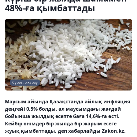
48%-ға қымбаттады
Сурет: pixabay
Маусым айында Қазақстанда айлық инфляция
деңгейі 0,5% болды, ал маусымдағы жағдай
бойынша жылдық есепте баға 14,6%-ға өсті.
Кейбір өнімдер бір жылда бір жарым есеге
жуық қымбаттады, деп хабарлайды Zakon.kz.