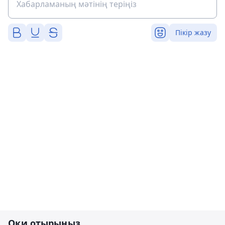
Пікір жазу
Оқи отырыңыз