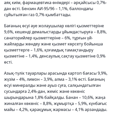
аяқ киім, фармацевтика өнімдері – әрқайсысы 0,7%-
дан өсті. Бензин АИ-95/96 – 1,1%, баллондағы
сұйытылған газ 0,7% қымбаттады.
Бағаның өсуі әуе жолаушылар көлігі қызметтеріне
9,6%, кешенді демалыстарды ұйымдастыруға – 8,8%,
санаторийлер қызметтеріне – 6%, тұрғын үй-
жайларды жөндеу және қызмет көрсету бойынша
қызметтерге – 1,6%, қоғамдық тамақтандыру
қызметіне – 1,4%, денсаулық сақтау қызметіне 0,9%
өсті.
Азық-түлік тауарлары арасында картоп бағасы 9,9%,
жүзім – 4%, лимон – 3,9%, алма – 3,1% өсті. Бағаның
өсуі минералды және ауыз суға, салқындатылған
сусындарға 2,4%-дан, жеміс және көкөніс
шырындарына 1,8% байқалды. Банан – 10,6%, жаңа
жиналған көкөніс – 8,8%, жұмыртқа – 5,9%, күнбағыс
майы – 4,2%, қарақұмық жармасы – 4,1% арзандады.