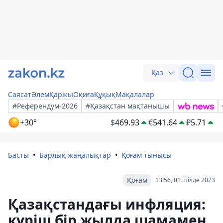
Қаз
Саясат
Әлем
Қаржы
Оқиға
Құқық
Мақалалар
#Референдум-2026
#Қазақстан мақтанышы
+30°
$
469.93
€
541.64
₽
5.71
Басты
Барлық жаңалықтар
Қоғам тынысы
Қоғам
13:56, 01 шілде 2023
Қазақстандағы инфляция:
күріш бір жылда шамамен