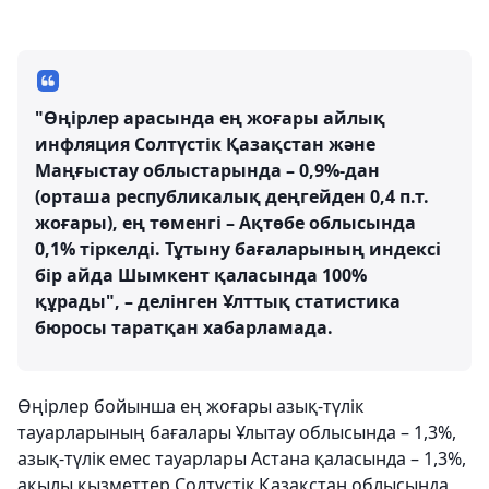
"Өңірлер арасында ең жоғары айлық
инфляция Солтүстік Қазақстан және
Маңғыстау облыстарында – 0,9%-дан
(орташа республикалық деңгейден 0,4 п.т.
жоғары), ең төменгі – Ақтөбе облысында
0,1% тіркелді. Тұтыну бағаларының индексі
бір айда Шымкент қаласында 100%
құрады", – делінген Ұлттық статистика
бюросы таратқан хабарламада.
Өңірлер бойынша ең жоғары азық-түлік
тауарларының бағалары Ұлытау облысында – 1,3%,
азық-түлік емес тауарлары Астана қаласында – 1,3%,
ақылы қызметтер Солтүстік Қазақстан облысында