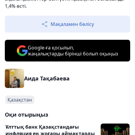
1,4% өсті.
Мақаламен бөлісу
Google-ға қосылып,
жаңалықтарды бірінші болып оқыңыз
Аида Тақабаева
Қазақстан
Оқи отырыңыз
Ұлттық банк Қазақстандағы
инфляция ең жоғары аймақтарды