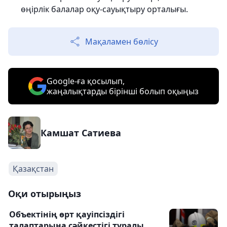
өңірлік балалар оқу-сауықтыру орталығы.
Мақаламен бөлісу
Google-ға қосылып,
жаңалықтарды бірінші болып оқыңыз
Камшат Сатиева
Қазақстан
Оқи отырыңыз
Объектінің өрт қауіпсіздігі
талаптарына сәйкестігі туралы