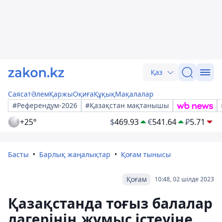
Қаз
Саясат
Әлем
Қаржы
Оқиға
Құқық
Мақалалар
#Референдум-2026
#Қазақстан мақтанышы
+25°
$
469.93
€
541.64
₽
5.71
Басты
Барлық жаңалықтар
Қоғам тынысы
Қоғам
10:48, 02 шілде 2023
Қазақстанда тоғыз балалар
лагерінің жұмыс істеуіне