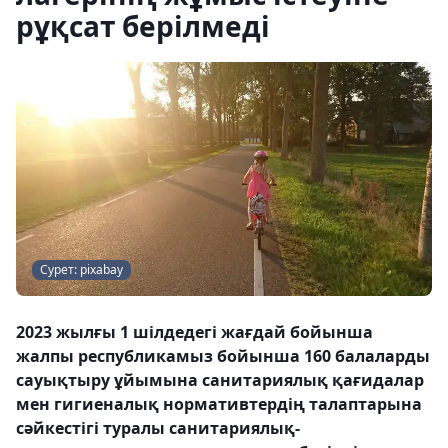
рұқсат берілмеді
Сурет: pixabay
2023 жылғы 1 шілдедегі жағдай бойынша
жалпы республикамыз бойынша 160 балаларды
сауықтыру ұйымына санитариялық қағидалар
мен гигиеналық нормативтердің талаптарына
сәйкестігі туралы санитариялық-