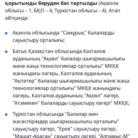
қорытынды беруден бас тартылды
(Ақмола
облысы – 1, БҚО – 4, Түркістан облысы – 4). Атап
айтқанда:
Ақмола облысында "Самұрық" балаларды
сауықтыру орталығы;
Батыс Қазақстан облысында Казталов
ауданының "Ақкөл" балалар шығармашылығы
және жаңа технологиялар орталығы" МКҚК
жанындағы лагерь, Казталов ауданының
"Ақпәтер" балалар шығармашылығы және жаңа
технологиялар орталығы" МКҚК жанындағы
лагерь, Казталов ауданының "Ақкөл" лагері,
"Атамекен" балаларды сауықтыру лагері" МКҚК;
Түркістан облысында "Балалар мен
жасөспірімдер шығармашылығы орталығы"
сауықтыру лагері, "Ерке" сауықтыру лагері,
"Машат-Арасан" сауықтыру лагері, "Алпамыс-М"