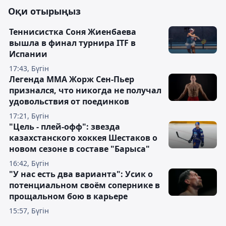
Оқи отырыңыз
Теннисистка Соня Жиенбаева
вышла в финал турнира ITF в
Испании
17:43, Бүгін
Легенда ММА Жорж Сен-Пьер
признался, что никогда не получал
удовольствия от поединков
17:21, Бүгін
"Цель - плей-офф": звезда
казахстанского хоккея Шестаков о
новом сезоне в составе "Барыса"
16:42, Бүгін
"У нас есть два варианта": Усик о
потенциальном своём сопернике в
прощальном бою в карьере
15:57, Бүгін