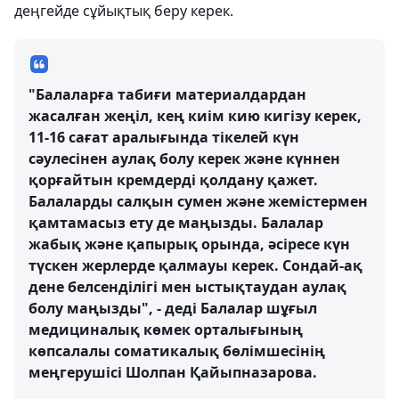
деңгейде сұйықтық беру керек.
"Балаларға табиғи материалдардан
жасалған жеңіл, кең киім кию кигізу керек,
11-16 сағат аралығында тікелей күн
сәулесінен аулақ болу керек және күннен
қорғайтын кремдерді қолдану қажет.
Балаларды салқын сумен және жемістермен
қамтамасыз ету де маңызды. Балалар
жабық және қапырық орында, әсіресе күн
түскен жерлерде қалмауы керек. Сондай-ақ
дене белсенділігі мен ыстықтаудан аулақ
болу маңызды", - деді Балалар шұғыл
медициналық көмек орталығының
көпсалалы соматикалық бөлімшесінің
меңгерушісі Шолпан Қайыпназарова.