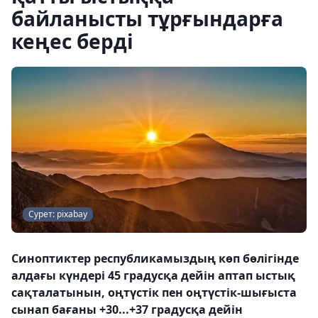
байланысты тұрғындарға
кеңес берді
Сурет: pixabay
Синоптиктер республикамыздың көп бөлігінде
алдағы күндері 45 градусқа дейін аптап ыстық
сақталатынын, оңтүстік пен оңтүстік-шығыста
сынап бағаны +30...+37 градусқа дейін