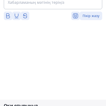
Пікір жазу
Оқи отырыңыз