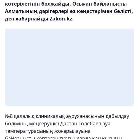
көтерілетінін болжайды. Осыған байланысты
Алматының дәрігерлері өз кеңестерімен бөлісті,
деп хабарлайды Zakon.kz.
№8 қалалық клиникалық ауруханасының қабылдау
бөлімінің меңгерушісі Дастан Төлебаев ауа
температурасының жоғарылауына
байланысты көптеген тұрғындарда қан қысымы