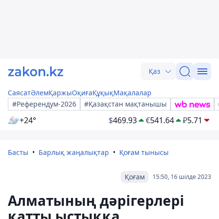
Қаз
Саясат
Әлем
Қаржы
Оқиға
Құқық
Мақалалар
#Референдум-2026
#Қазақстан мақтанышы
+24°
$
469.93
€
541.64
₽
5.71
Басты
Барлық жаңалықтар
Қоғам тынысы
Қоғам
15:50, 16 шілде 2023
Алматының дәрігерлері
қатты ыстыққа