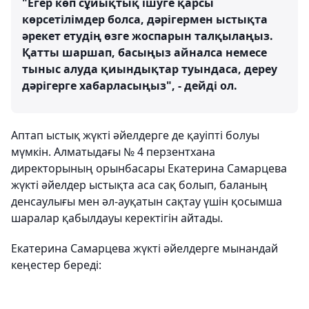
"Егер көп сұйықтық ішуге қарсы
көрсетілімдер болса, дәрігермен ыстықта
әрекет етудің өзге жоспарын талқылаңыз.
Қатты шаршап, басыңыз айналса немесе
тыныс алуда қиындықтар туындаса, дереу
дәрігерге хабарласыңыз", - дейді ол.
Аптап ыстық жүкті әйелдерге де қауіпті болуы
мүмкін. Алматыдағы № 4 перзентхана
директорының орынбасары Екатерина Самарцева
жүкті әйелдер ыстықта аса сақ болып, баланың
денсаулығы мен әл-ауқатын сақтау үшін қосымша
шаралар қабылдауы керектігін айтады.
Екатерина Самарцева жүкті әйелдерге мынандай
кеңестер береді: