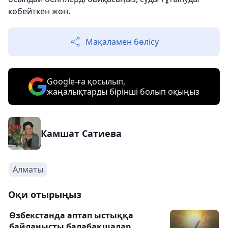
көбейткен жөн.
Мақаламен бөлісу
Google-ға қосылып,
жаңалықтарды бірінші болып оқыңыз
Камшат Сатиева
Алматы
Оқи отырыңыз
Өзбекстанда аптап ыстыққа
байланысты балабақшалар