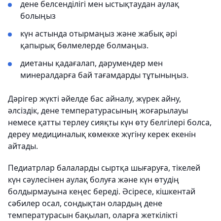
дене белсенділігі мен ыстықтаудан аулақ
болыңыз
күн астында отырмаңыз және жабық әрі
қапырық бөлмелерде болмаңыз.
диетаны қадағалап, дәрумендер мен
минералдарға бай тағамдарды тұтыныңыз.
Дәрігер жүкті әйелде бас айналу, жүрек айну,
әлсіздік, дене температурасының жоғарылауы
немесе қатты терлеу сияқты күн өту белгілері болса,
дереу медициналық көмекке жүгіну керек екенін
айтады.
Педиатрлар балаларды сыртқа шығаруға, тікелей
күн сәулесінен аулақ болуға және күн өтудің
болдырмауына кеңес береді. Әсіресе, кішкентай
сәбилер осал, сондықтан олардың дене
температурасын бақылап, оларға жеткілікті