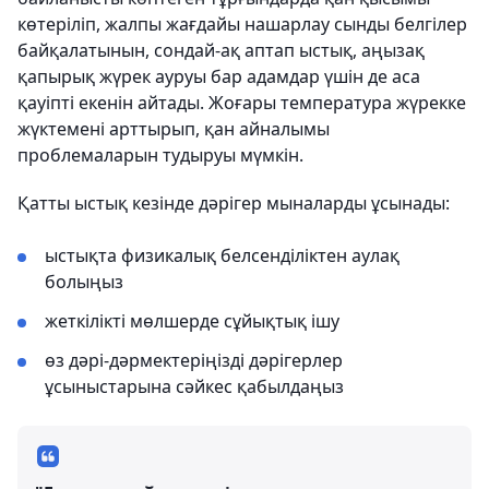
көтеріліп, жалпы жағдайы нашарлау сынды белгілер
байқалатынын, сондай-ақ аптап ыстық, аңызақ
қапырық жүрек ауруы бар адамдар үшін де аса
қауіпті екенін айтады. Жоғары температура жүрекке
жүктемені арттырып, қан айналымы
проблемаларын тудыруы мүмкін.
Қатты ыстық кезінде дәрігер мыналарды ұсынады:
ыстықта физикалық белсенділіктен аулақ
болыңыз
жеткілікті мөлшерде сұйықтық ішу
өз дәрі-дәрмектеріңізді дәрігерлер
ұсыныстарына сәйкес қабылдаңыз