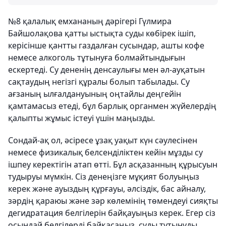
№8 қалалық емхананың дәрігері Гүлмира
Байшолақова қатты ыстықта суды көбірек ішіп,
керісінше қантты газдалған сусындар, ашты кофе
немесе алкоголь тұтынуға болмайтындығын
ескертеді. Су дененің денсаулығы мен әл-ауқатын
сақтаудың негізгі құралы болып табылады. Су
ағзаның ылғалдануының оңтайлы деңгейін
қамтамасыз етеді, бұл барлық органмен жүйелердің
қалыпты жұмыс істеуі үшін маңызды.
Сондай-ақ ол, әсіресе ұзақ уақыт күн сәулесінен
немесе физикалық белсенділіктен кейін мұзды су
ішпеу керектігін атап өтті. Бұл асқазанның құрысуын
тудыруы мүмкін. Сіз денеңізге мұқият болуыңыз
керек және ауыздың құрғауы, әлсіздік, бас айналу,
зәрдің қараюы және зәр көлемінің төмендеуі сияқты
дегидратация белгілерін байқауыңыз керек. Егер сіз
осындай белгілерді байқасаңыз, суды тұтынуды