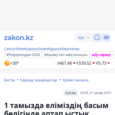
Қаз
Саясат
Әлем
Қаржы
Оқиға
Құқық
Мақалалар
#Референдум-2026
#Қазақстан мақтанышы
+30°
$
467.48
€
539.52
₽
5.73
Басты
Барлық жаңалықтар
Қоғам тынысы
Қоғам
20:58, 31 шілде 2023
1 тамызда еліміздің басым
бөлігінде аптап ыстық