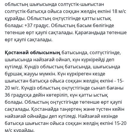
облыстың шығысында солтүстік-шығыстан
солтүстік-батысқа ойыса соққан желдің екпіні 18 м/с
құрайды. Облыстың оңтүстігінде қатты ыстық
болады: +37 градус. Облыстың басым бөлігінде
төтенше өрт қаупі сақталады. Қарағандыда төтенше
өрт қаупі сақталады.
Қостанай облысының
батысында, солтүстігінде,
шығысында найзағай ойнап, күн күркірейді деп
күтіледі. Күндіз облыстың батысында, шығысында
бұршақ жаууы мүмкін. Күн күркіреген кезде
шығыстан батысқа ойыса соққан желдің екпіні - 15-
20 м/с. Күндіз облыстың оңтүстігінде сынап бағаны
36 градусқа дейін көтеріліп, күн қатты ыстық
болады. Облыстың оңтүстігінде төтенше өрт қаупі
сақталады. Қостанайда таңертең және түстен кейін
найзағай ойнайды деп күтіледі. Найзағай кезінде
батысқа шығыстан ойыса соққан желдің екпіні 15-20
м/с құрайды.