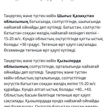
Таңертең және түстен кейін
Шығыс Қазақстан
облысының
батысында, солтүстігінде, шығысында
найзағай ойнайды деп күтіледі. Батыстан, солтүстік-
батыстан соққан желдің найзағай кезіндегі екпіні -
15-20 м/с. Күндіз облыстың оңтүстігінде қатты ыстық
болады: +36 градус. Төтенше өрт қаупі сақталады.
Өскеменде төтенше өрт қаупі күтіледі.
Таңертең және түстен кейін
Қызылорда
облысының
солтүстігінде, орталығында найзағай
ойнайды деп күтіледі. Таңертең және түстен
кейін облыстың орталығында, солтүстігінде
оңтүстік-батыстан соққан желдің екпіні 15-20 м/с
құрайды. Күндіз аптап ыстық болады: +40...+43.
Облыстың басым бөлігінде төтенше өрт қаупі
сақталады. Қызылордада күндіз найзағай ойнайды
деп болжанады. Оңтүстік-батыстан соққан желдің