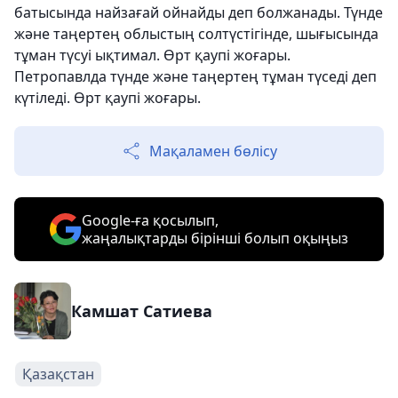
батысында найзағай ойнайды деп болжанады. Түнде
және таңертең облыстың солтүстігінде, шығысында
тұман түсуі ықтимал. Өрт қаупі жоғары.
Петропавлда түнде және таңертең тұман түседі деп
күтіледі. Өрт қаупі жоғары.
Мақаламен бөлісу
Google-ға қосылып,
жаңалықтарды бірінші болып оқыңыз
Камшат Сатиева
Қазақстан