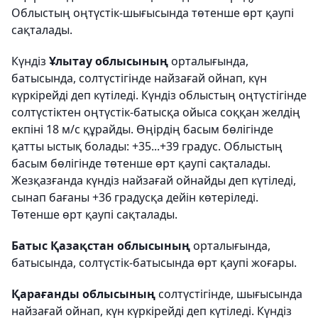
Облыстың оңтүстік-шығысында төтенше өрт қаупі
сақталады.
Күндіз
Ұлытау облысының
орталығында,
батысында, солтүстігінде найзағай ойнап, күн
күркірейді деп күтіледі. Күндіз облыстың оңтүстігінде
солтүстіктен оңтүстік-батысқа ойыса соққан желдің
екпіні 18 м/с құрайды. Өңірдің басым бөлігінде
қатты ыстық болады: +35...+39 градус. Облыстың
басым бөлігінде төтенше өрт қаупі сақталады.
Жезқазғанда күндіз найзағай ойнайды деп күтіледі,
сынап бағаны +36 градусқа дейін көтеріледі.
Төтенше өрт қаупі сақталады.
Батыс Қазақстан облысының
орталығында,
батысында, солтүстік-батысында өрт қаупі жоғары.
Қарағанды облысының
солтүстігінде, шығысында
найзағай ойнап, күн күркірейді деп күтіледі. Күндіз