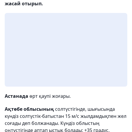
жасай отырып.
Астанада
өрт қаупі жоғары.
Ақтөбе облысының
солтүстігінде, шығысында
күндіз солтүстік-батыстан 15 м/с жылдамдықпен жел
соғады деп болжанады. Күндіз облыстың
оңтүстігінде аптап ыстық болады: +35 градус.