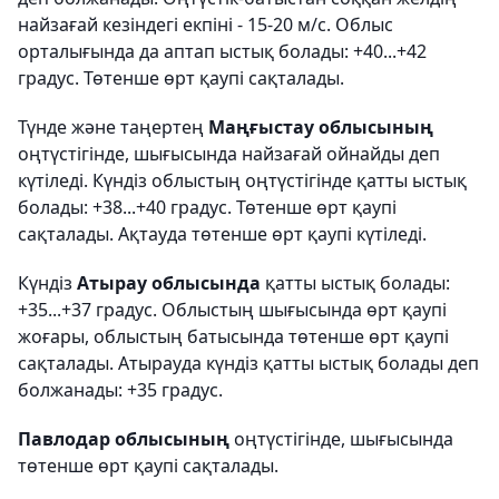
найзағай кезіндегі екпіні - 15-20 м/с. Облыс
орталығында да аптап ыстық болады: +40...+42
градус. Төтенше өрт қаупі сақталады.
Түнде және таңертең
Маңғыстау облысының
оңтүстігінде, шығысында найзағай ойнайды деп
күтіледі. Күндіз облыстың оңтүстігінде қатты ыстық
болады: +38...+40 градус. Төтенше өрт қаупі
сақталады. Ақтауда төтенше өрт қаупі күтіледі.
Күндіз
Атырау облысында
қатты ыстық болады:
+35...+37 градус. Облыстың шығысында өрт қаупі
жоғары, облыстың батысында төтенше өрт қаупі
сақталады. Атырауда күндіз қатты ыстық болады деп
болжанады: +35 градус.
Павлодар облысының
оңтүстігінде, шығысында
төтенше өрт қаупі сақталады.