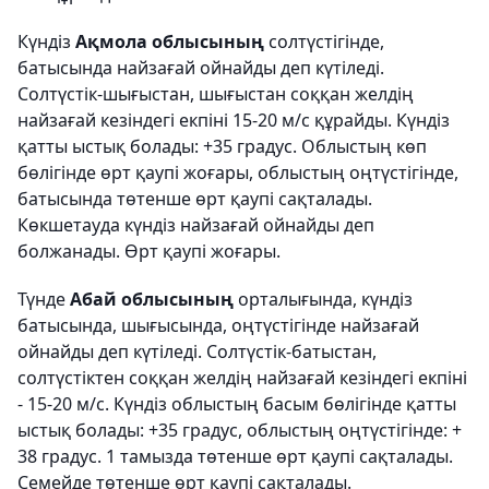
Күндіз
Ақмола облысының
солтүстігінде,
батысында найзағай ойнайды деп күтіледі.
Солтүстік-шығыстан, шығыстан соққан желдің
найзағай кезіндегі екпіні 15-20 м/с құрайды. Күндіз
қатты ыстық болады: +35 градус. Облыстың көп
бөлігінде өрт қаупі жоғары, облыстың оңтүстігінде,
батысында төтенше өрт қаупі сақталады.
Көкшетауда күндіз найзағай ойнайды деп
болжанады. Өрт қаупі жоғары.
Түнде
Абай облысының
орталығында, күндіз
батысында, шығысында, оңтүстігінде найзағай
ойнайды деп күтіледі. Солтүстік-батыстан,
солтүстіктен соққан желдің найзағай кезіндегі екпіні
- 15-20 м/с. Күндіз облыстың басым бөлігінде қатты
ыстық болады: +35 градус, облыстың оңтүстігінде: +
38 градус. 1 тамызда төтенше өрт қаупі сақталады.
Семейде төтенше өрт қаупі сақталады.