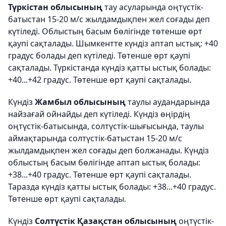
Түркістан облысының
тау асуларында оңтүстік-
батыстан 15-20 м/с жылдамдықпен жел соғады деп
күтіледі. Облыстың басым бөлігінде төтенше өрт
қаупі сақталады. Шымкентте күндіз аптап ыстық: +40
градус болады деп күтіледі. Төтенше өрт қаупі
сақталады. Түркістанда күндіз қатты ыстық болады:
+40...+42 градус. Төтенше өрт қаупі сақталады.
Күндіз
Жамбыл облысының
таулы аудандарында
найзағай ойнайды деп күтіледі. Күндіз өңірдің
оңтүстік-батысында, солтүстік-шығысында, таулы
аймақтарында солтүстік-батыстан 15-20 м/с
жылдамдықпен жел соғады деп болжанады. Күндіз
облыстың басым бөлігінде аптап ыстық болады:
+38...+40 градус. Төтенше өрт қаупі сақталады.
Таразда күндіз қатты ыстық болады: +38...+40 градус.
Төтенше өрт қаупі сақталады.
Күндіз
Солтүстік Қазақстан облысының
оңтүстік-