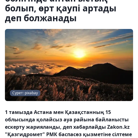
болып, өрт қаупі артады
деп болжанады
Сурет: pixabay
1 тамызда Астана мен Қазақстанның 15
облысында қолайсыз ауа райына байланысты
ескерту жарияланды, деп хабарлайды Zakon.kz
"Қазгидромет" РМК баспасөз қызметіне сілтеме