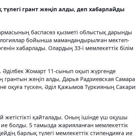
түлегі грант жеңіп алды, деп хабарлайды
қармасының баспасөз қызметі облыстық дарынды
нологиялар бойынша мамандандырылған мектеп-
генін хабарлады. Олардың 33-і мемлекеттік білім
н. Әділбек Жомарт 11-сынып оқып жүргенде
ң грантын жеңіп алды, Дарья Радзиевская Самара
не оқуға түскен, Әділ Қажымов Түркияның Сакари
дай жетістікті қайталады. Оның ішінде үш оқушы
қа ие болды. 5 тамызда жарияланған мемлекеттік
дің барлық түлегі мемлекеттік стипендияға ие