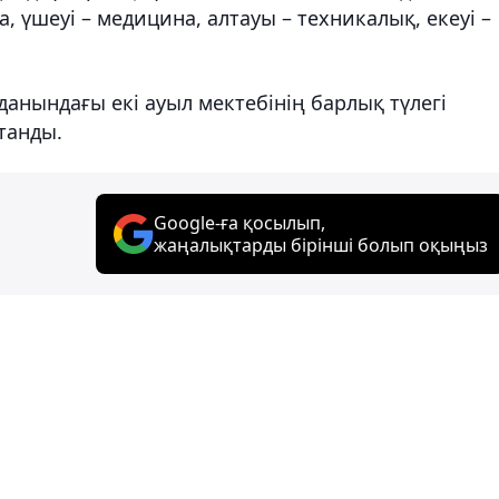
а, үшеуі – медицина, алтауы – техникалық, екеуі –
данындағы екі ауыл мектебінің барлық түлегі
танды.
Google-ға қосылып,
жаңалықтарды бірінші болып оқыңыз