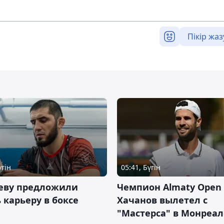
Пікір жаз
үгін
05:41, Бүгін
еву предложили
Чемпион Almaty Open 
 карьеру в боксе
Хачанов вылетел с
"Мастерса" в Монреал