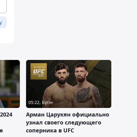
у
05:22, Бүгін
2024
Арман Царукян официально
узнал своего следующего
е
соперника в UFC