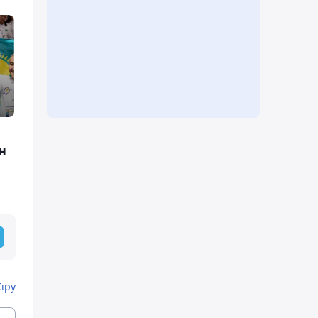
н
Кіру