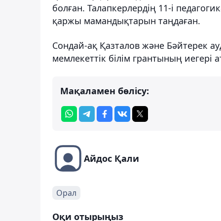
болған. Талапкерлердің 11-і педагогик
қаржы мамандықтарын таңдаған.
Сондай-ақ Қазталов және Бәйтерек ау
мемлекеттік білім грантының иегері а
Мақаламен бөлісу:
Айдос Қали
Орал
Оқи отырыңыз