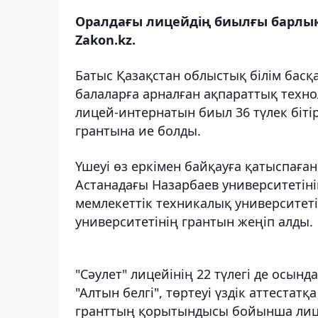
Оралдағы лицейдің биылғы барлық 
Zakon.kz.
Батыс Қазақстан облыстық білім бас
балаларға арналған ақпараттық тех
лицей-интернатын биыл 36 түлек бітір
грантына ие болды.
Үшеуі өз еркімен байқауға қатыспаға
Астанадағы Назарбаев университетіні
мемлекеттік техникалық университеті
университетінің грантын жеңіп алды.
"Сәулет" лицейінің 22 түлегі де осын
"Алтын белгі", төртеуі үздік аттестат
гранттың қорытындысы бойынша лицей