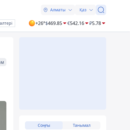
Алматы
Қаз
+26°
$
469.85
€
542.16
₽
5.78
алтері
ам
Соңғы
Танымал