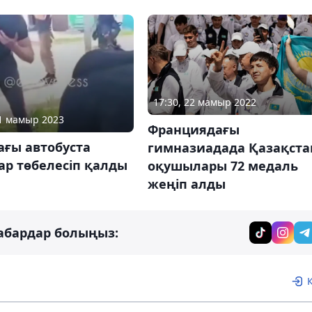
17:30, 22 мамыр 2022
21 мамыр 2023
Франциядағы
ағы автобуста
гимназиадада Қазақста
ар төбелесіп қалды
оқушылары 72 медаль
жеңіп алды
абардар болыңыз: