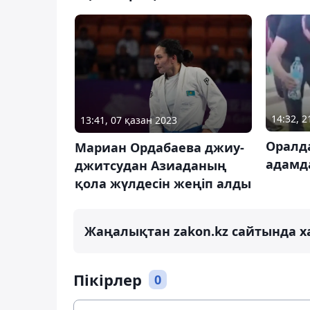
14:32, 
13:41, 07 қазан 2023
Оралд
Мариан Ордабаева джиу-
адамд
джитсудан Азиаданың
қола жүлдесін жеңіп алды
Жаңалықтан zakon.kz сайтында х
Пікірлер
0