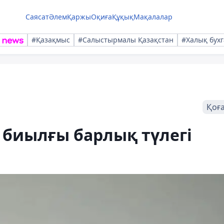
Саясат
Әлем
Қаржы
Оқиға
Құқық
Мақалалар
#Қазақмыс
#Салыстырмалы Қазақстан
#Халық бухг
Қоғ
 биылғы барлық түлегі