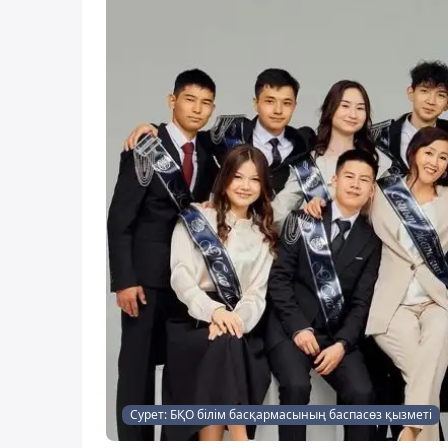
Сурет: БҚО білім басқармасының баспасөз қызметі