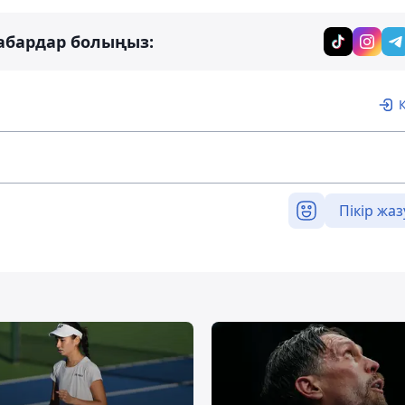
абардар болыңыз:
Пікір жаз