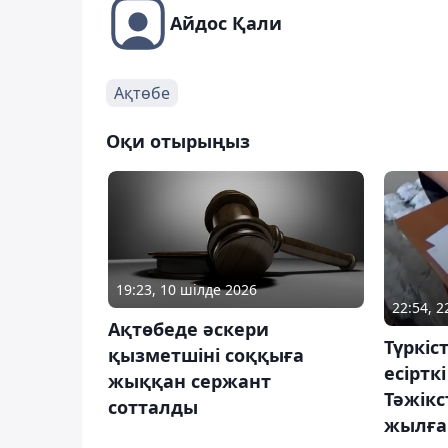
Айдос Қали
Ақтөбе
Оқи отырыңыз
19:23, 10 шілде 2026
22:54, 
Ақтөбеде әскери
Түркіс
қызметшіні соққыға
есіртк
жыққан сержант
Тәжікс
сотталды
жылға