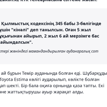
Қылмыстық кодексінің 345 бабы 3-бөлігінде
шін "кінәлі" деп танылсын. Оған 5 жыл
құқығынан айырып, 2 жыл 6 ай мерзімге бас
ғайындалсын".
стері жөніндегі мамандандырылған ауданаралық сот
з ай бұрын Темір ауданында болған еді. Шұбарқұд
yota Estima көлігі аударылып, көлікте болған
 шекті. Бір бала оқиға орнында қаза тапты. Екі
және жаттықтырушы ауыр жарақат алды.