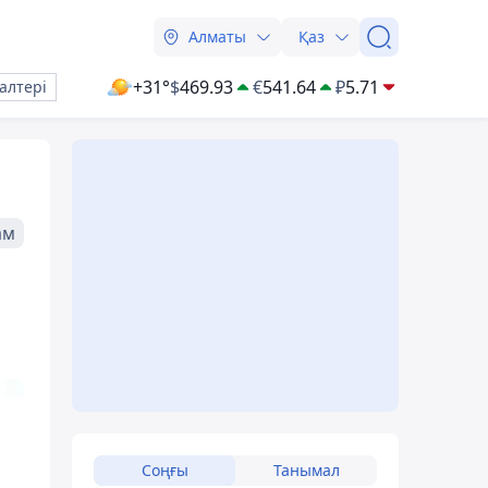
Алматы
Қаз
+31°
$
469.93
€
541.64
₽
5.71
алтері
ам
Соңғы
Танымал