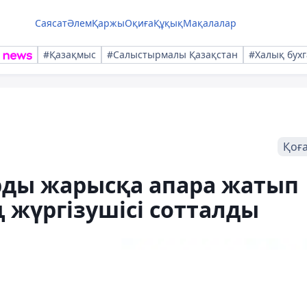
Саясат
Әлем
Қаржы
Оқиға
Құқық
Мақалалар
#Қазақмыс
#Салыстырмалы Қазақстан
#Халық бухг
Қоғ
ды жарысқа апара жатып
 жүргізушісі сотталды