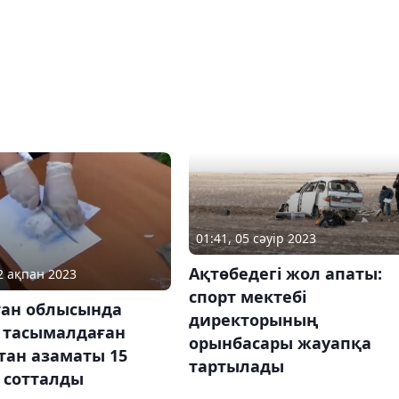
01:41, 05 сәуір 2023
Ақтөбедегі жол апаты:
22 ақпан 2023
спорт мектебі
тан облысында
директорының
і тасымалдаған
орынбасары жауапқа
тан азаматы 15
тартылады
 сотталды