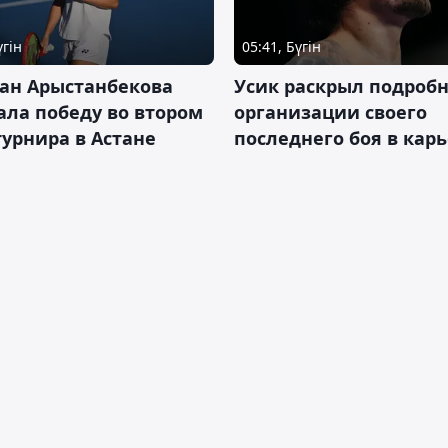
үгін
05:41, Бүгін
ан Арыстанбекова
Усик раскрыл подроб
ла победу во втором
организации своего
турнира в Астане
последнего боя в кар