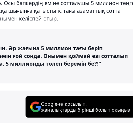
. Осы бапкердің еміне сотталушы 5 миллион теңг
сқа шығынға қатысты іс тағы азаматтық сотта
ұнымен келіспей отыр.
н. Әр жағына 5 миллион тағы беріп
мін ғой сонда. Онымен қоймай өзі сотталып
а, 5 миллионды төлеп беремін бе?!"
Google-ға қосылып,
жаңалықтарды бірінші болып оқыңыз