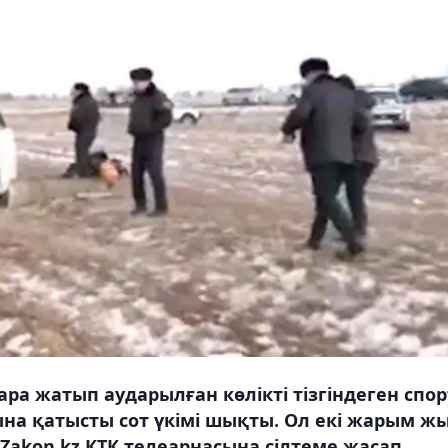
а жатып аударылған көлікті тізгіндеген спор
на қатысты сот үкімі шықты. Ол екі жарым ж
Zakon.kz КТК телеарнасына сілтеме жасап.