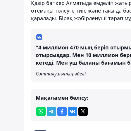
Қазір бапкер Алматыда емделіп жатыр
өтемақы төлеуге тиіс және тағы да ба
қаралады. Бірақ жәбірленуші тарап м
"4 миллион 470 мың беріп отырмы
отырсыздар. Мен 10 миллион бере
кетеді. Мен үш баланы бағамын б
Сотталушының әйелі
Мақаламен бөлісу: