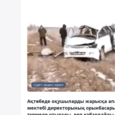
Сурет: видео скрині
Ақтөбеде оқушыларды жарысқа апар
мектебі директорының орынбасары
түрмеде отырады, деп хабарлайды 