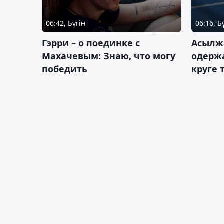
06:42, Бүгін
06:16, Б
Гэрри – о поединке с
Асылж
Махачевым: Знаю, что могу
одержа
победить
круге 