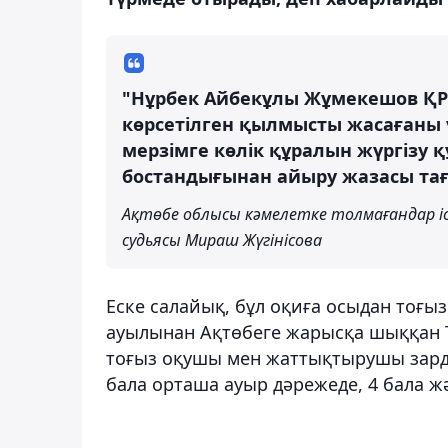
"Нұрбек Айбекұлы Жұмекешов ҚР 
көрсетілген қылмысты жасағаны ү
мерзімге көлік құралын жүргізу 
бостандығынан айыру жазасы та
Ақтөбе облысы кәмелетке толмағандар і
судьясы Мираш Жүгінісова
Еске салайық, бұл оқиға осыдан тоғы
ауылынан Ақтөбеге жарысқа шыққан To
тоғыз оқушы мен жаттықтырушы зардап
бала орташа ауыр дәрежеде, 4 бала 