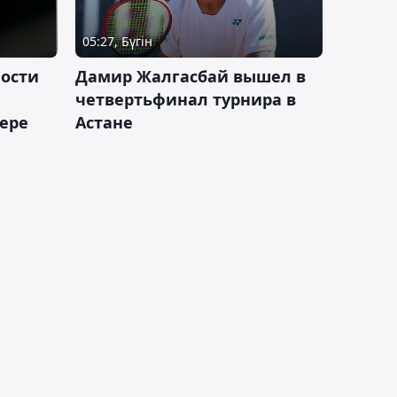
05:27, Бүгін
ности
Дамир Жалгасбай вышел в
четвертьфинал турнира в
ьере
Астане