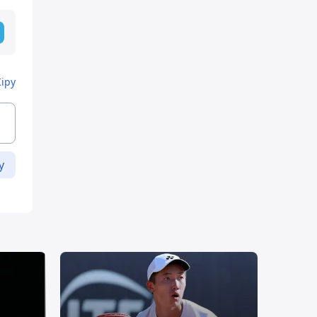
Кіру
у