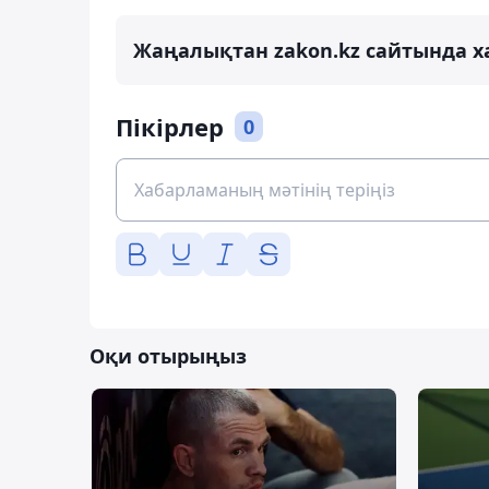
Жаңалықтан zakon.kz сайтында х
Пікірлер
0
Оқи отырыңыз