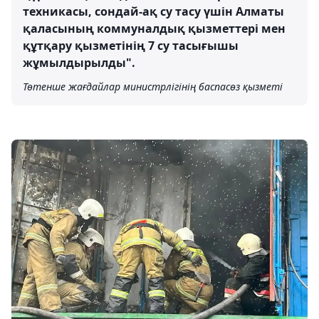
техникасы, сондай-ақ су тасу үшін Алматы
қаласының коммуналдық қызметтері мен
құтқару қызметінің 7 су тасығышы
жұмылдырылды".
Төтенше жағдайлар министрлігінің баспасөз қызметі