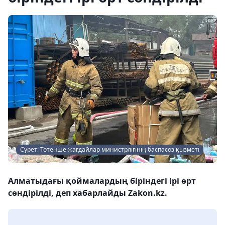
Сурет: Төтенше жағдайлар министрлігінің баспасөз қызметі
Алматыдағы қоймалардың біріндегі ірі өрт
сөндірілді, деп хабарлайды Zakon.kz.