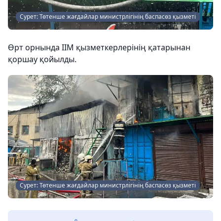
Сурет: Төтенше жағдайлар министрлігінің баспасөз қызметі
Өрт орнында ІІМ қызметкерлерінің қатарынан
қоршау қойылды.
Сурет: Төтенше жағдайлар министрлігінің баспасөз қызметі