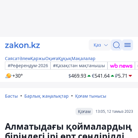
Қаз
Саясат
Әлем
Қаржы
Оқиға
Құқық
Мақалалар
#Референдум-2026
#Қазақстан мақтанышы
+30°
$
469.93
€
541.64
₽
5.71
Басты
Барлық жаңалықтар
Қоғам тынысы
Қоғам
13:05, 12 тамыз 2023
Алматыдағы қоймалардың
біріндегі ірі өрт сөндірілді