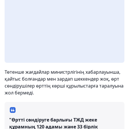
Төтенше жағдайлар министрлігінің хабарлауынша,
қайтыс болғандар мен зардап шеккендер жоқ, өрт
сөндірушілер өрттің көрші құрылыстарға таралуына
жол бермеді.
"Өртті сөндіруге барлығы ТЖД жеке
құрамның 120 адамы және 33 бірлік