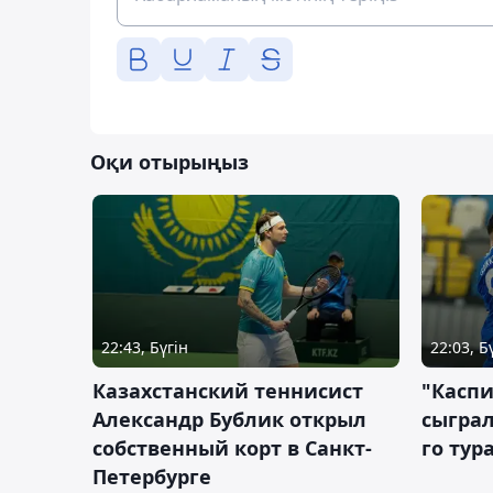
Оқи отырыңыз
22:43, Бүгін
22:03, Б
Казахстанский теннисист
"Каспи
Александр Бублик открыл
сыграл
собственный корт в Санкт-
го тур
Петербурге