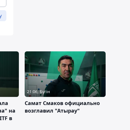
у
21:06, Бүгін
ала
Самат Смаков официально
а" на
возглавил "Атырау"
ITF в