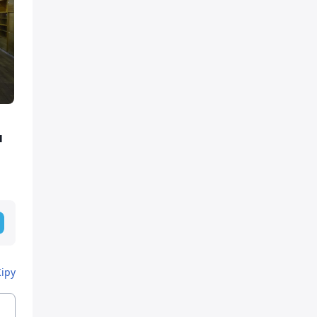
н
Кіру