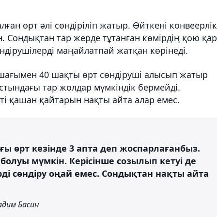
лған өрт әлі сөндіріліп жатыр. Өйткені конвеерлік
н. Сондықтан тар жерде тұтанған көмірдің қою қа
өндірушілерді маңайлатпай жатқан көрінеді.
ошағымен 40 шақты өрт сөндіруші алысып жатыр
астындағы тар жолдар мүмкіндік бермейді.
ті қашан қайтарын нақты айта алар емес.
ы өрт кезінде 3 апта деп жоспарлағанбыз.
 болуы мүмкін. Керісінше созылып кетуі де
рді сөндіру оңай емес. Сондықтан нақты айта
адим Басин