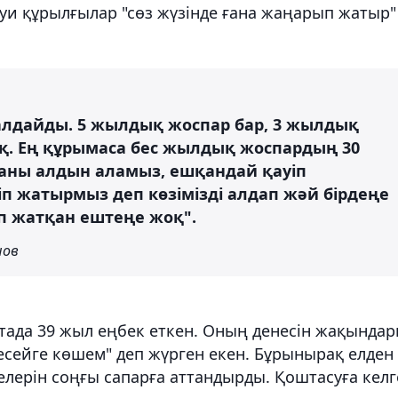
уи құрылғылар "сөз жүзінде ғана жаңарып жатыр"
алдайды. 5 жылдық жоспар бар, 3 жылдық
оқ. Ең құрымаса бес жылдық жоспардың 30
аны алдын аламыз, ешқандай қауіп
п жатырмыз деп көзімізді алдап жәй бірдеңе
п жатқан ештеңе жоқ".
нов
тада 39 жыл еңбек еткен. Оның денесін жақында
есейге көшем" деп жүрген екен. Бұрынырақ елден
келерін соңғы сапарға аттандырды. Қоштасуға келг