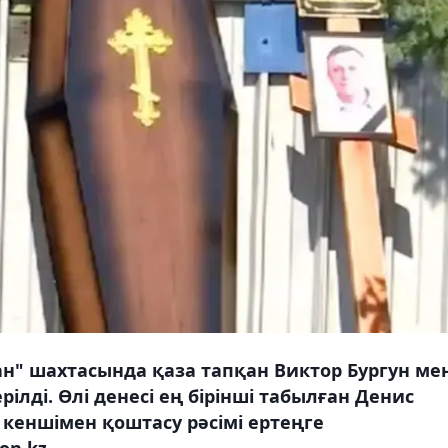
н" шахтасында қаза тапқан Виктор Бургун ме
лді. Өлі денесі ең бірінші табылған Денис
 кеншімен қоштасу рәсімі ертеңге