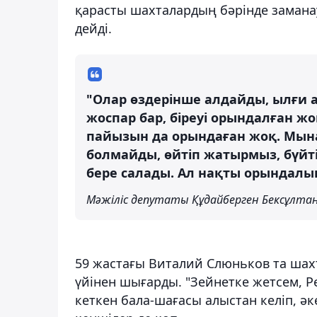
қарасты шахталардың бәрінде замана
дейді.
"Олар өздерінше алдайды, ылғи 
жоспар бар, біреуі орындалған ж
пайызын да орындаған жоқ. Мын
болмайды, өйтіп жатырмыз, бүйті
бере салады. Ал нақты орындалы
Мәжіліс депутаты Құдайберген Бексұлта
59 жастағы Виталий Слюньков та шах
үйінен шығарды. "Зейнетке жетсем, Р
кеткен бала-шағасы алыстан келіп, ә