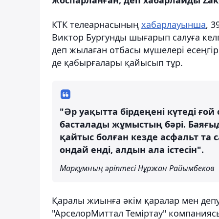
жоспарланған, деп хабарлайды Zak
КТК телеарнасының
хабарлауынша
, 
Виктор Бургунды шығарып салуға кел
деп жылаған отбасы мүшелері есеңгіре
де қабырғалары қайысып тұр.
"Әр уақытта бірдеңені күтеді ғой
басталады жұмыстың бәрі. Баяғ
қайтыс болған кезде асфальт та 
ондай енді, алдын ала істесін".
Марқұмның әріптесі Нұржан Райымбеков
Қаралы жиынға әкім қаралар мен депу
"АрселорМиттал Теміртау" компанияс