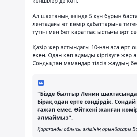
кеншілер де көп.
Ал шахтаның өзінде 5 күн бұрын баста
лентадағы өт көмір қабаттарына тиге
түтіні мен бет қаратпас ыстығы өрт с
Қазір жер астындағы 10-нан аса өрт 
екен. Одан көп адамды кіргізуге жер 
Сондықтан мамандар тілсіз жаудың бе
"Бізде былтыр Ленин шахтасындағ
Бірақ одан ерте сөндірдік. Сондай
ғажап емес. Өйткені жанған көмі
алмаймыз".
Қарағанды облысы әкімінің орынбасары В