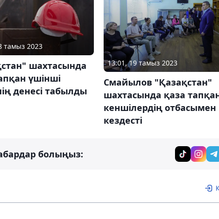
18 тамыз 2023
13:01, 19 тамыз 2023
қстан" шахтасында
апқан үшінші
Смайылов "Қазақстан"
ің денесі табылды
шахтасында қаза тапқа
кеншілердің отбасымен
кездесті
абардар болыңыз: