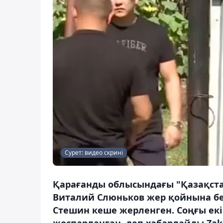
Сурет: видео скрині
Қарағанды облысындағы "Қазақста
Виталий Слюньков жер қойнына бері
Стешин кеше жерленген. Соңғы екі