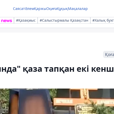
Саясат
Әлем
Қаржы
Оқиға
Құқық
Мақалалар
#Қазақмыс
#Салыстырмалы Қазақстан
#Халық бухг
Қоғ
нда" қаза тапқан екі кенш