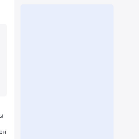
ры
ен