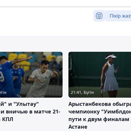
Пікір жаз
үгін
21:41, Бүгін
й" и "Улытау"
Арыстанбекова обыгр
и вничью в матче 21-
чемпионку "Уимблдон
а КПЛ
пути к двум финалам 
Астане