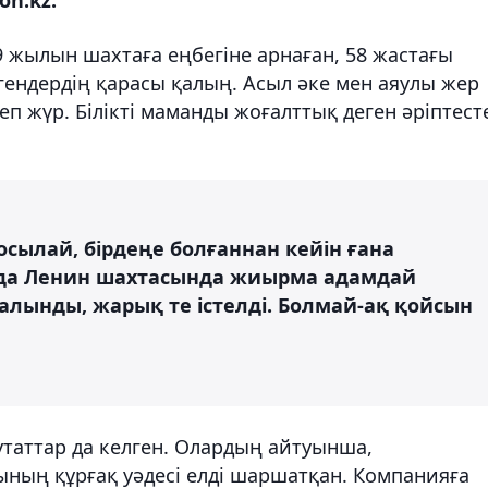
on.kz.
39 жылын шахтаға еңбегіне арнаған, 58 жастағы
гендердің қарасы қалың. Асыл әке мен аяулы жер
п жүр. Білікті маманды жоғалттық деген әріптест
 осылай, бірдеңе болғаннан кейін ғана
ыда Ленин шахтасында жиырма адамдай
салынды, жарық те істелді. Болмай-ақ қойсын
таттар да келген. Олардың айтуынша,
ының құрғақ уәдесі елді шаршатқан. Компанияға