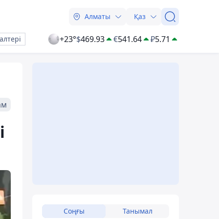
Алматы
Қаз
+23°
$
469.93
€
541.64
₽
5.71
алтері
ам
і
Соңғы
Танымал