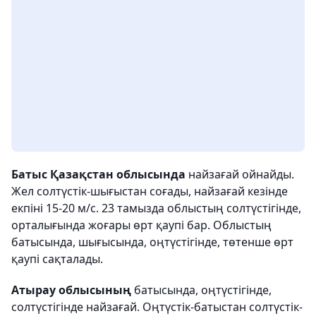
Батыс Қазақстан облысында
найзағай ойнайды.
Жел солтүстік-шығыстан соғады, найзағай кезінде
екпіні 15-20 м/с. 23 тамызда облыстың солтүстігінде,
орталығында жоғары өрт қаупі бар. Облыстың
батысында, шығысында, оңтүстігінде, төтенше өрт
қаупі сақталады.
Атырау облысының
батысында, оңтүстігінде,
солтүстігінде найзағай. Оңтүстік-батыстан солтүстік-