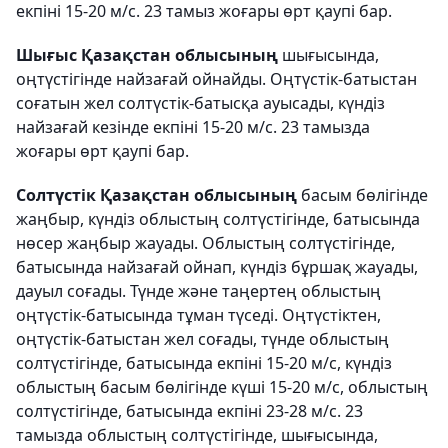
екпіні 15-20 м/с. 23 тамыз жоғары өрт қаупі бар.
Шығыс Қазақстан облысының
шығысында,
оңтүстігінде найзағай ойнайды. Оңтүстік-батыстан
соғатын жел солтүстік-батысқа ауысады, күндіз
найзағай кезінде екпіні 15-20 м/с. 23 тамызда
жоғары өрт қаупі бар.
Солтүстік Қазақстан облысының
басым бөлігінде
жаңбыр, күндіз облыстың солтүстігінде, батысында
нөсер жаңбыр жауады. Облыстың солтүстігінде,
батысында найзағай ойнап, күндіз бұршақ жауады,
дауыл соғады. Түнде және таңертең облыстың
оңтүстік-батысында тұман түседі. Оңтүстіктен,
оңтүстік-батыстан жел соғады, түнде облыстың
солтүстігінде, батысында екпіні 15-20 м/с, күндіз
облыстың басым бөлігінде күші 15-20 м/с, облыстың
солтүстігінде, батысында екпіні 23-28 м/с. 23
тамызда облыстың солтүстігінде, шығысында,