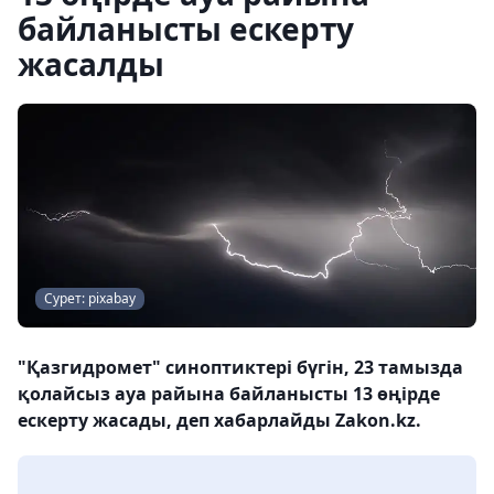
байланысты ескерту
жасалды
Сурет: pixabay
"Қазгидромет" синоптиктері бүгін, 23 тамызда
қолайсыз ауа райына байланысты 13 өңірде
ескерту жасады, деп хабарлайды Zakon.kz.