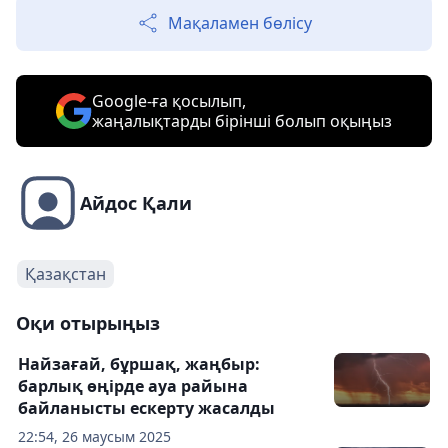
Мақаламен бөлісу
Google-ға қосылып,
жаңалықтарды бірінші болып оқыңыз
Айдос Қали
Қазақстан
Оқи отырыңыз
Найзағай, бұршақ, жаңбыр:
барлық өңірде ауа райына
байланысты ескерту жасалды
22:54, 26 маусым 2025