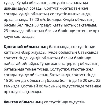
түседі. Күндіз облыстың солтүстік-шығысында
шаңды дауыл соғады. Солтүстік-батыстан жел
соғады, күндіз облыстың солтүстік-шығысында,
орталығында 15-20 м/с болады. Күндіз облыстың
басым бөлігінде 38 градус қатты ыстық сақталады.
23 тамызда облыстың басым бөлігінде төтенше өрт
қаупі сақталады.
Қостанай облысының
батысында, солтүстігінде
қатты жаңбыр жауады. Түнде облыстың батысында,
солтүстігінде, күндіз облыстың басым бөлігінде
найзағай ойнайды. Түнде және таңертең облыстың
батысында тұман түседі. Солтүстік-батыстан жел
соғады, түнде облыстың батысында, солтүстігінде
15-20, күндіз облыстың басым бөлігінде 15-20 м/с. 23
тамызда Қостанай облысының оңтүстігінде төтенше
өрт қаупі сақталады.
Ұлытау облысының
солтүстігінде оңтүстік-