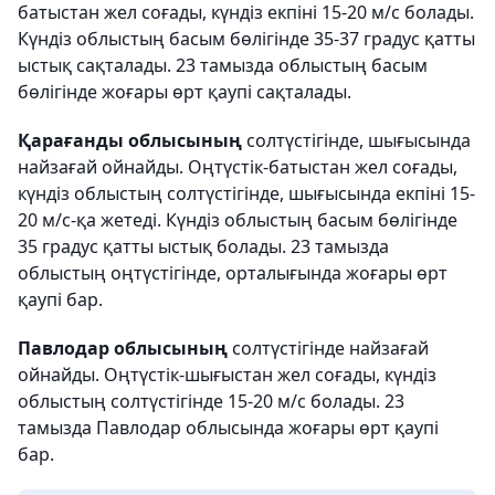
батыстан жел соғады, күндіз екпіні 15-20 м/с болады.
Күндіз облыстың басым бөлігінде 35-37 градус қатты
ыстық сақталады. 23 тамызда облыстың басым
бөлігінде жоғары өрт қаупі сақталады.
Қарағанды облысының
солтүстігінде, шығысында
найзағай ойнайды. Оңтүстік-батыстан жел соғады,
күндіз облыстың солтүстігінде, шығысында екпіні 15-
20 м/с-қа жетеді. Күндіз облыстың басым бөлігінде
35 градус қатты ыстық болады. 23 тамызда
облыстың оңтүстігінде, орталығында жоғары өрт
қаупі бар.
Павлодар облысының
солтүстігінде найзағай
ойнайды. Оңтүстік-шығыстан жел соғады, күндіз
облыстың солтүстігінде 15-20 м/с болады. 23
тамызда Павлодар облысында жоғары өрт қаупі
бар.