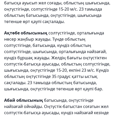
батысқа ауысып жел соғады, облыстың шығысында,
оңтүстігінде, солтүстігінде 15-20 м/с. 23 тамызда
облыстың батысында, оңтүстігінде, шығысында
төтенше өрт қаупі сақталады.
Ақтөбе облысының
солтүстігінде, орталығында
нөсер жаңбыр жауады. Түнде облыстың
солтүстігінде, батысында, күндіз облыстың
солтүстігінде, шығысында, орталығында найзағай,
күндіз бұршақ жауады. Желдің бағыты оңтүстіктен
солтүстік-батысқа ауысады, облыстың солтүстігінде,
шығысында, оңтүстігінде 15-20, екпіні 23 м/с. Күндіз
облыстың оңтүстігінде 35 градус қатты ыстық
сақталады. 23 тамызда облыстың батысында,
шығысында, оңтүстігінде төтенше өрт қаупі бар.
Абай облысының
батысында, оңтүстігінде
найзағай ойнайды. Оңтүстік-батыстан соғатын жел
солтүстік-батысқа ауысады, күндіз найзағай кезінде