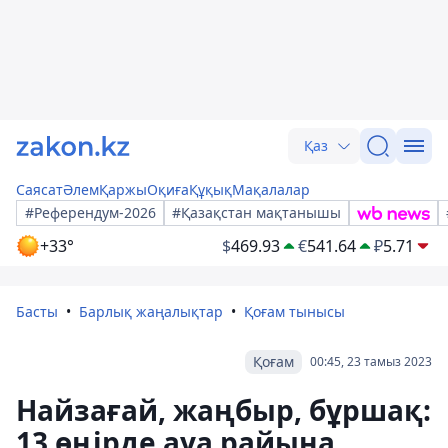
Қаз
Саясат
Әлем
Қаржы
Оқиға
Құқық
Мақалалар
#Референдум-2026
#Қазақстан мақтанышы
+33°
$
469.93
€
541.64
₽
5.71
Басты
Барлық жаңалықтар
Қоғам тынысы
Қоғам
00:45, 23 тамыз 2023
Найзағай, жаңбыр, бұршақ:
13 өңірде ауа райына