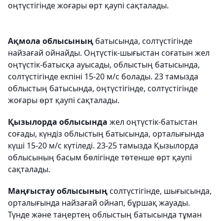
оңтүстігінде жоғары өрт қаупі сақталады.
Ақмола облысының
батысында, солтүстігінде
найзағай ойнайды. Оңтүстік-шығыстан соғатын жел
оңтүстік-батысқа ауысады, облыстың батысында,
солтүстігінде екпіні 15-20 м/с болады. 23 тамызда
облыстың батысында, оңтүстігінде, солтүстігінде
жоғары өрт қаупі сақталады.
Қызылорда облысында
жел оңтүстік-батыстан
соғады, күндіз облыстың батысында, орталығында
күші 15-20 м/с күтіледі. 23-25 тамызда Қызылорда
облысының басым бөлігінде төтенше өрт қаупі
сақталады.
Маңғыстау облысының
солтүстігінде, шығысында,
орталығында найзағай ойнап, бұршақ жауады.
Түнде және таңертең облыстың батысында тұман