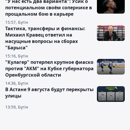
"У нас есть два варианта": Усик о
потенциальном своём сопернике в
прощальном бою в карьере
15:57, Бүгін
Тактика, трансферы и финансы:
Михаил Кравец ответил на
насущные вопросы на сборах
"Барыса"
15:16, Бүгін
"Кулагер" потерпел крупное фиаско
против "АКМ" на Кубке губернатора
Оренбургской области
14:36, Бүгін
В Астане 9 августа будут перекрыты
улицы
13:59, Бүгін