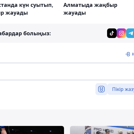
танда күн суытып,
Алматыда жаңбыр
р жауады
жауады
абардар болыңыз:
Пікір жаз