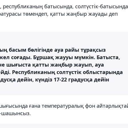
, республиканың батысында, солтүстік-батысында
ратурасы төмендеп, қатты жаңбыр жауады деп
ың басым бөлігінде ауа райы тұрақсыз
 жел соғады. Бұршақ жаууы мүмкін. Батыста,
және шығыста қатты жаңбыр жауып, ауа
йді. Республиканың солтүстік облыстарында
дусқа дейін, күндіз 17-22 градусқа дейін
к-шығысында ғана температуралық фон айтарлықта
ын-шашынсыз.