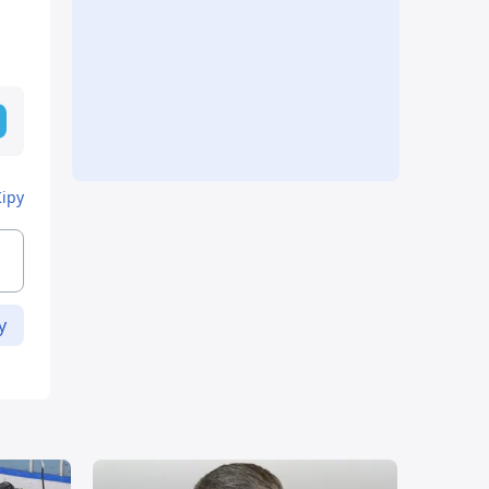
Кіру
у