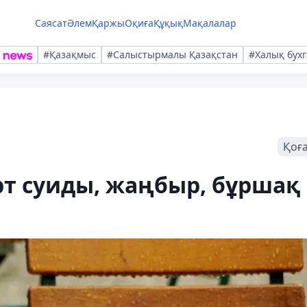
Саясат
Әлем
Қаржы
Оқиға
Құқық
Мақалалар
#Қазақмыс
#Салыстырмалы Қазақстан
#Халық бухг
Қоғ
рт суиды, жаңбыр, бұршақ