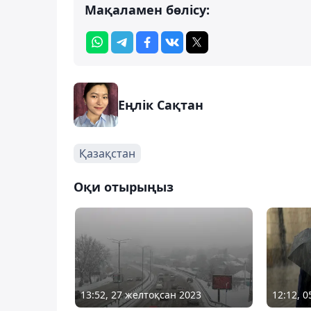
Мақаламен бөлісу:
Еңлік Сақтан
Қазақстан
Оқи отырыңыз
13:52, 27 желтоқсан 2023
12:12, 0