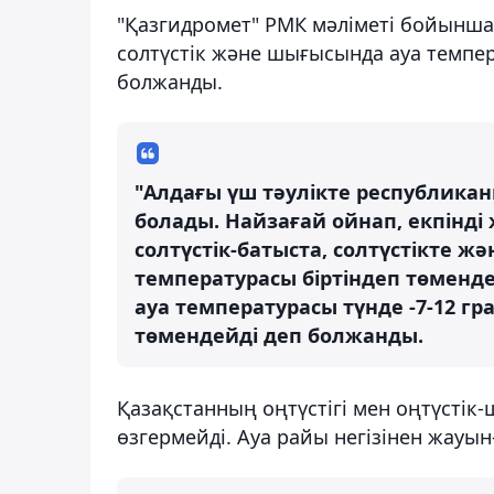
"Қазгидромет" РМК мәліметі бойынша
солтүстік және шығысында ауа темпе
болжанды.
"Алдағы үш тәулікте республикан
болады. Найзағай ойнап, екпінді
солтүстік-батыста, солтүстікте 
температурасы біртіндеп төменде
ауа температурасы түнде -7-12 гра
төмендейді деп болжанды.
Қазақстанның оңтүстігі мен оңтүсті
өзгермейді. Ауа райы негізінен жау