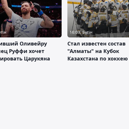
үгін
16:03, Бүгін
ивший Оливейру
Стал известен состав
лец Руффи хочет
"Алматы" на Кубок
тировать Царукяна
Казахстана по хоккею