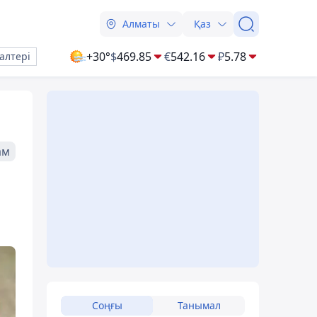
Алматы
Қаз
+30°
$
469.85
€
542.16
₽
5.78
алтері
ам
Соңғы
Танымал