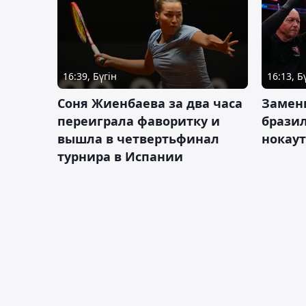
16:39, Бүгін
16:13, Б
Соня Жиенбаева за два часа
Замен
переиграла фаворитку и
брази
вышла в четвертьфинал
нокау
турнира в Испании