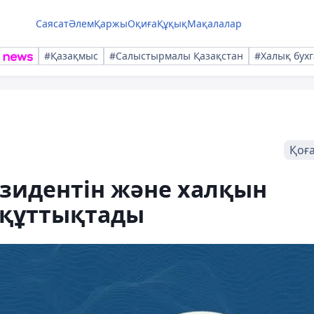
Саясат
Әлем
Қаржы
Оқиға
Құқық
Мақалалар
#Қазақмыс
#Салыстырмалы Қазақстан
#Халық бухг
Қоғ
езидентін және халқын
н құттықтады