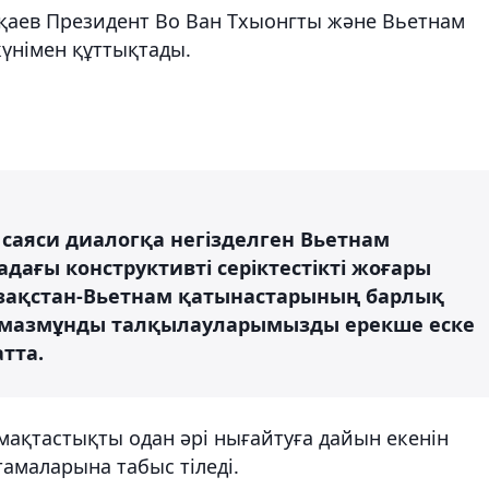
аев Президент Во Ван Тхыонгты және Вьетнам
күнімен құттықтады.
саяси диалогқа негізделген Вьетнам
дағы конструктивті серіктестікті жоғары
зақстан-Вьетнам қатынастарының барлық
 мазмұнды талқылауларымызды ерекше еске
тта.
ақтастықты одан әрі нығайтуға дайын екенін
амаларына табыс тіледі.