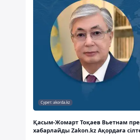
Сурет: akorda.kz
Қасым-Жомарт Тоқаев Вьетнам пре
хабарлайды Zakon.kz Ақордаға сілт