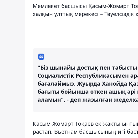
Мемлекет басшысы Қасым-Жомарт Тоқ
халқын ұлттық мерекесі – Тәуелсіздік 
"Біз шынайы достық пен табысты 
Социалистік Республикасымен ара
бағалаймыз. Жуырда Ханойда Қа
бағыты бойынша өткен ашық әрі
аламын", - деп жазылған жеделха
Қасым-Жомарт Тоқаев екіжақты ынтым
растап, Вьетнам басшысының игі баст