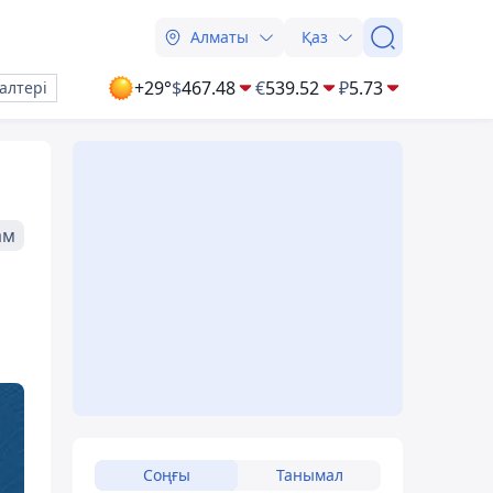
Алматы
Қаз
+29°
$
467.48
€
539.52
₽
5.73
алтері
ам
Соңғы
Танымал