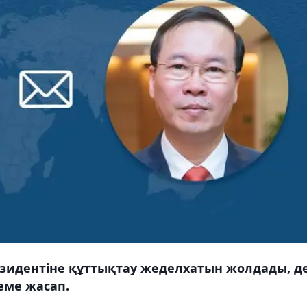
зидентіне құттықтау жеделхатын жолдады, д
еме жасап.