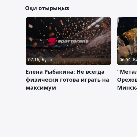
Оқи отырыңыз
07:16, Бүгін
06:54, Б
Елена Рыбакина: Не всегда
"Мета
физически готова играть на
Орехов
максимум
Минск