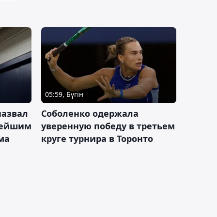
05:59, Бүгін
назвал
Соболенко одержала
лейшим
уверенную победу в третьем
ма
круге турнира в Торонто