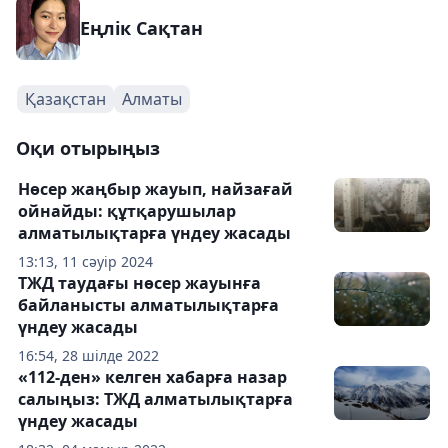
Еңлік Сақтан
Қазақстан
Алматы
Оқи отырыңыз
Нөсер жаңбыр жауып, найзағай
ойнайды: құтқарушылар
алматылықтарға үндеу жасады
13:13, 11 сәуір 2024
ТЖД таудағы нөсер жауынға
байланысты алматылықтарға
үндеу жасады
16:54, 28 шілде 2022
«112-ден» келген хабарға назар
салыңыз: ТЖД алматылықтарға
үндеу жасады