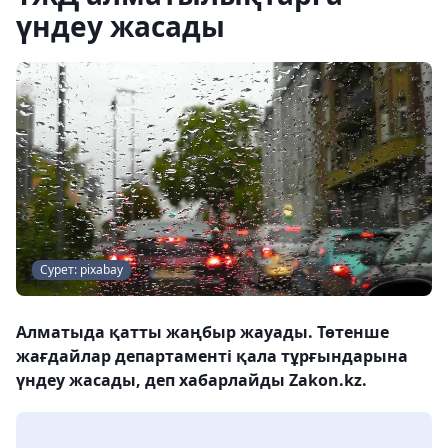
үндеу жасады
Сурет: pixabay
Алматыда қатты жаңбыр жауады. Төтенше
жағдайлар департаменті қала тұрғындарына
үндеу жасады, деп хабарлайды Zakon.kz.