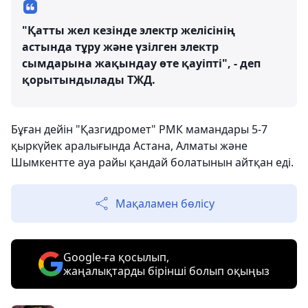
"Қатты жел кезінде электр желісінің
астында тұру және үзілген электр
сымдарына жақындау өте қауіпті", - деп
қорытындылады ТЖД.
Бұған дейін "Қазгидромет" РМК мамандары 5-7
қыркүйек аралығында Астана, Алматы және
Шымкентте ауа райы қандай болатынын айтқан еді.
Мақаламен бөлісу
Google-ға қосылып,
жаңалықтарды бірінші болып оқыңыз