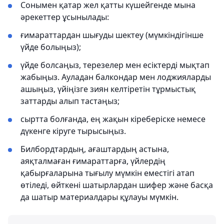
Сонымен қатар жел қатты күшейгенде мына
әрекеттер ұсынылады:
ғимараттардан шығуды шектеу (мүмкіндігінше
үйде болыңыз);
үйде болсаңыз, терезелер мен есіктерді мықтап
жабыңыз. Ауладан балкондар мен лоджияларды
ашыңыз, үйіңізге зиян келтіретін тұрмыстық
заттарды алып тастаңыз;
сыртта болғанда, ең жақын кіреберіске немесе
дүкенге кіруге тырысыңыз.
Билбордтардың, ағаштардың астына,
аяқталмаған ғимараттарға, үйлердің
қабырғаларына тығылу мүмкін еместігі атап
өтіледі, өйткені шатырлардан шифер және басқа
да шатыр материалдары құлауы мүмкін.