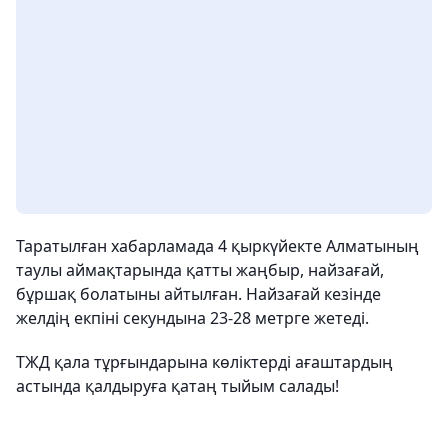
Таратылған хабарламада 4 қыркүйекте Алматының
таулы аймақтарында қатты жаңбыр, найзағай,
бұршақ болатыны айтылған. Найзағай кезінде
желдің екпіні секундына 23-28 метрге жетеді.
ТЖД қала тұрғындарына көліктерді ағаштардың
астында қалдыруға қатаң тыйым салады!