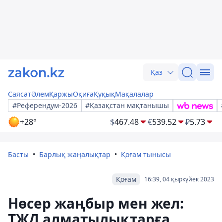
Қаз
Саясат
Әлем
Қаржы
Оқиға
Құқық
Мақалалар
#Референдум-2026
#Қазақстан мақтанышы
+28°
$
467.48
€
539.52
₽
5.73
Басты
Барлық жаңалықтар
Қоғам тынысы
Қоғам
16:39, 04 қыркүйек 2023
Нөсер жаңбыр мен жел:
ТЖД алматылықтарға