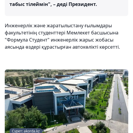
табыс тілеймін", – деді Президент.
Инженерлік және жаратылыстану ғылымдары
факультетінің студенттері Мемлекет басшысына
"Формула Студент" инженерлік жарыс жобасы
аясында өздері құрастырған автокөлікті көрсетті.
Сурет: akorda.kz