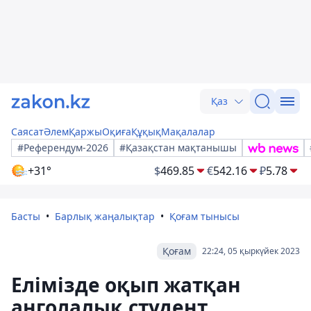
Қаз
Саясат
Әлем
Қаржы
Оқиға
Құқық
Мақалалар
#Референдум-2026
#Қазақстан мақтанышы
+31°
$
469.85
€
542.16
₽
5.78
Басты
Барлық жаңалықтар
Қоғам тынысы
Қоғам
22:24, 05 қыркүйек 2023
Елімізде оқып жатқан
анголалық студент