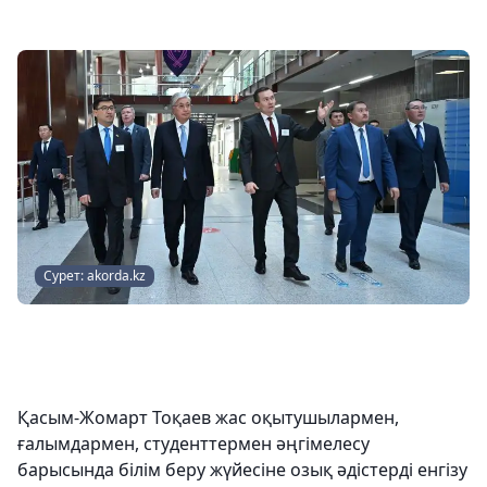
Сурет: akorda.kz
Қасым-Жомарт Тоқаев жас оқытушылармен,
ғалымдармен, студенттермен әңгімелесу
барысында білім беру жүйесіне озық әдістерді енгізу