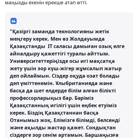
маңызды екенін ерекше атап өтті.
"Қазіргі заманда технологияны жетік
меңгеру керек. Мен өз Жолдауымда
Қазақстанды IT саласы дамыған озық елге
айналдыру қажеттігі туралы айттым.
Университеттеріңізде осы игі мақсатқа
жету үшін зор күш-жігер жұмсалып жатыр
деп ойлаймын. Сіздер оқуда озат болады
деп үміттенемін. Ұлыбританияда және
басқа да шет елдерде білім алған білікті
профессорларыңыз бар. Бәріміз
Қазақстанның игілігі үшін еңбек етуіміз
керек. Біздің Қазақстаннан басқа
Отанымыз жоқ. Елімізге білімді, белсенді
және ақылды жастар қажет. Сондықтан
сіздерге зор сенім артамын. Баршаңызға