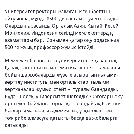
Университет ректоры Әлімжан Игенбаевтың
айтуынша, мұнда 8500-ден астам студент оқиды.
Олардың арасында Орталық Азия, Қытай, Ресей,
Моңғолия, Индонезия секілді мемлекеттердің
азаматтары бар. Сонымен қатар оқу ордасында
500-ге жуық профессор жұмыс істейді.
Мемлекет басшысына университетте қазақ тілі,
Қазақстан тарихы, математика және IT салалары
бойынша жобаларды жүзеге асыратын ғылыми-
зерттеу институты мен орталықтар, ғылыми
зертханалар жұмыс істейтіні туралы баяндалды.
Бұдан бөлек, университет шетелдік 70 жоғары оқу
орнымен байланыс орнатқан, сондай-ақ Erasmus
бағдарламасына, академиялық ұтқырлық пен
тәжірибе алмасуға қатысты басқа да жобаларға
қатысады.