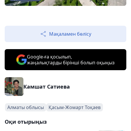
Мақаламен бөлісу
Google-ға қосылып,
жаңалықтарды бірінші болып оқыңыз
Камшат Сатиева
Алматы облысы
Қасым-Жомарт Тоқаев
Оқи отырыңыз