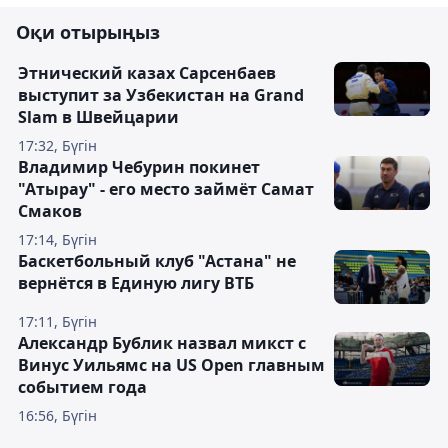
Оқи отырыңыз
Этнический казах Сарсенбаев
выступит за Узбекистан на Grand
Slam в Швейцарии
17:32, Бүгін
Владимир Чебурин покинет
"Атырау" - его место займёт Самат
Смаков
17:14, Бүгін
Баскетбольный клуб "Астана" не
вернётся в Единую лигу ВТБ
17:11, Бүгін
Александр Бублик назвал микст с
Винус Уильямс на US Open главным
событием года
16:56, Бүгін