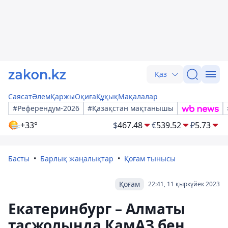
Қаз
Саясат
Әлем
Қаржы
Оқиға
Құқық
Мақалалар
#Референдум-2026
#Қазақстан мақтанышы
+33°
$
467.48
€
539.52
₽
5.73
Басты
Барлық жаңалықтар
Қоғам тынысы
Қоғам
22:41, 11 қыркүйек 2023
Екатеринбург – Алматы
тасжолында КамАЗ бен