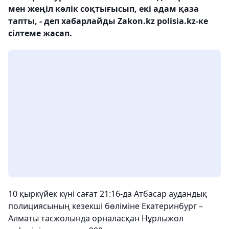
мен жеңіл көлік соқтығысып, екі адам қаза
тапты, - деп хабарлайды Zakon.kz polisia.kz-ке
сілтеме жасап.
10 қыркүйек күні сағат 21:16-да Атбасар аудандық
полициясының кезекші бөліміне Екатеринбург –
Алматы тасжолында орналасқан Нұрлыжол