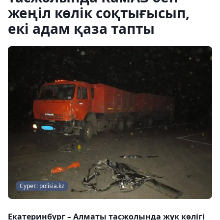
жеңіл көлік соқтығысып,
екі адам қаза тапты
Сурет: polisia.kz
Екатеринбург – Алматы тасжолында жүк көлігі