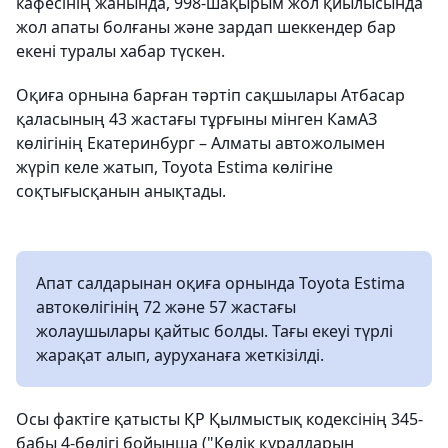
кафесінің жанында, 998-шақырым жол қиылысында
жол апаты болғаны және зардап шеккендер бар
екені туралы хабар түскен.
Оқиға орнына барған тәртіп сақшылары Атбасар
қаласының 43 жастағы тұрғыны мінген КамАЗ
көлігінің Екатеринбург – Алматы автожолымен
жүріп келе жатып, Toyota Estima көлігіне
соқтығысқанын анықтады.
Апат салдарынан оқиға орнында Toyota Estima
автокөлігінің 72 және 57 жастағы
жолаушылары қайтыс болды. Тағы екеуі түрлі
жарақат алып, ауруханаға жеткізілді.
Осы фактіге қатысты ҚР Қылмыстық кодексінің 345-
бабы 4-бөлігі бойынша ("Көлік құралдарын