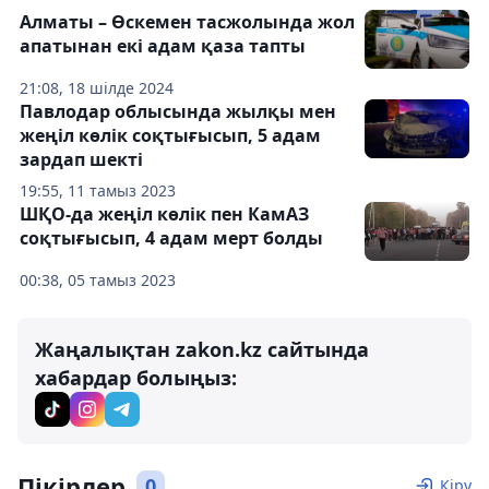
Алматы – Өскемен тасжолында жол
апатынан екі адам қаза тапты
21:08, 18 шілде 2024
Павлодар облысында жылқы мен
жеңіл көлік соқтығысып, 5 адам
зардап шекті
19:55, 11 тамыз 2023
ШҚО-да жеңіл көлік пен КамАЗ
соқтығысып, 4 адам мерт болды
00:38, 05 тамыз 2023
Жаңалықтан zakon.kz сайтында
хабардар болыңыз:
Пікірлер
0
Кіру