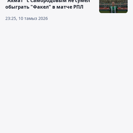
"Ахмат" с Самородовым не сумел
обыграть "Факел" в матче РПЛ
23:25, 10 тамыз 2026