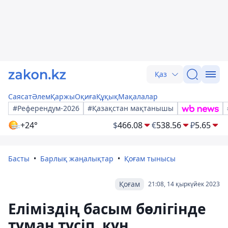
Қаз
Саясат
Әлем
Қаржы
Оқиға
Құқық
Мақалалар
#Референдум-2026
#Қазақстан мақтанышы
+24°
$
466.08
€
538.56
₽
5.65
Басты
Барлық жаңалықтар
Қоғам тынысы
Қоғам
21:08, 14 қыркүйек 2023
Еліміздің басым бөлігінде
тұман түсіп, күн