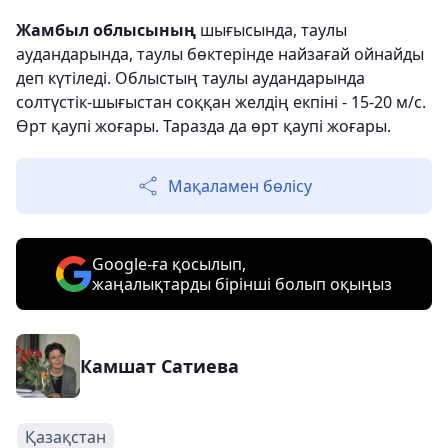
Жамбыл облысының
шығысында, таулы
аудандарында, таулы бөктерінде найзағай ойнайды
деп күтіледі. Облыстың таулы аудандарында
солтүстік-шығыстан соққан желдің екпіні - 15-20 м/с.
Өрт қаупі жоғары. Таразда да өрт қаупі жоғары.
Мақаламен бөлісу
Google-ға қосылып,
жаңалықтарды бірінші болып оқыңыз
Камшат Сатиева
Қазақстан