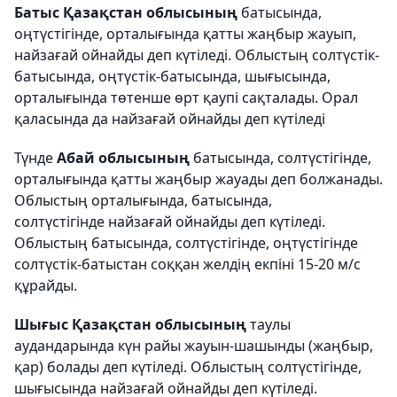
Батыс Қазақстан облысының
батысында,
оңтүстігінде, орталығында қатты жаңбыр жауып,
найзағай ойнайды деп күтіледі. Облыстың солтүстік-
батысында, оңтүстік-батысында, шығысында,
орталығында төтенше өрт қаупі сақталады. Орал
қаласында да найзағай ойнайды деп күтіледі
Түнде
Абай облысының
батысында, солтүстігінде,
орталығында қатты жаңбыр жауады деп болжанады.
Облыстың орталығында, батысында,
солтүстігінде найзағай ойнайды деп күтіледі.
Облыстың батысында, солтүстігінде, оңтүстігінде
солтүстік-батыстан соққан желдің екпіні 15-20 м/с
құрайды.
Шығыс Қазақстан облысының
таулы
аудандарында күн райы жауын-шашынды (жаңбыр,
қар) болады деп күтіледі. Облыстың солтүстігінде,
шығысында найзағай ойнайды деп күтіледі.