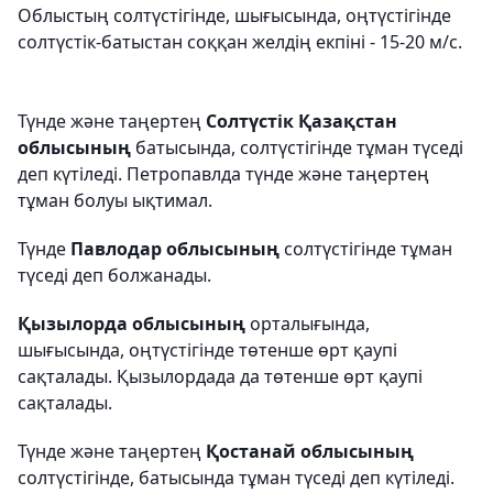
Облыстың солтүстігінде, шығысында, оңтүстігінде
солтүстік-батыстан соққан желдің екпіні - 15-20 м/с.
Түнде және таңертең
Солтүстік Қазақстан
облысының
батысында, солтүстігінде тұман түседі
деп күтіледі. Петропавлда түнде және таңертең
тұман болуы ықтимал.
Түнде
Павлодар облысының
солтүстігінде тұман
түседі деп болжанады.
Қызылорда облысының
орталығында,
шығысында, оңтүстігінде төтенше өрт қаупі
сақталады. Қызылордада да төтенше өрт қаупі
сақталады.
Түнде және таңертең
Қостанай облысының
солтүстігінде, батысында тұман түседі деп күтіледі.