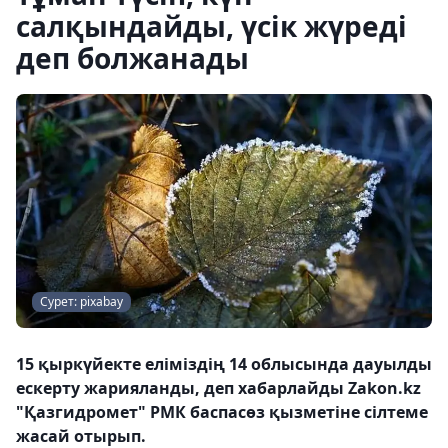
салқындайды, үсік жүреді
деп болжанады
Сурет: pixabay
15 қыркүйекте еліміздің 14 облысында дауылды
ескерту жарияланды, деп хабарлайды Zakon.kz
"Қазгидромет" РМК баспасөз қызметіне сілтеме
жасай отырып.