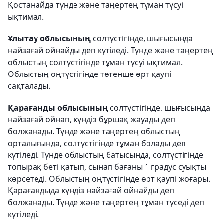
Қостанайда түнде және таңертең тұман түсуі
ықтимал.
Ұлытау облысының
солтүстігінде, шығысында
найзағай ойнайды деп күтіледі. Түнде және таңертең
облыстың солтүстігінде тұман түсуі ықтимал.
Облыстың оңтүстігінде төтенше өрт қаупі
сақталады.
Қарағанды облысының
солтүстігінде, шығысында
найзағай ойнап, күндіз бұршақ жауады деп
болжанады. Түнде және таңертең облыстың
орталығында, солтүстігінде тұман болады деп
күтіледі. Түнде облыстың батысында, солтүстігінде
топырақ беті қатып, сынап бағаны 1 градус суықты
көрсетеді. Облыстың оңтүстігінде өрт қаупі жоғары.
Қарағандыда күндіз найзағай ойнайды деп
болжанады. Түнде және таңертең тұман түседі деп
күтіледі.