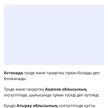
Астанада
түнде және таңертең тұман болады деп
болжанады.
Түнде және таңертең
Ақмола облысының
оңтүстігінде, шығысында тұман түседі деп күтіледі.
Күндіз
Атырау облысының
солтүстігінде қатты