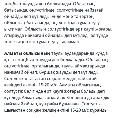
жаңбыр жауады деп болжанады. Облыстың
батысында, оңтүстігінде, солтүстігінде найзағай
ойнайды деп күтіледі. Түнде және таңертең
облыстың батысында, оңтүстігінде тұман түсуі
ықтимал. Облыстың солтүстігінде өрт қаупі жоғары.
Атырауда найзағай ойнайды деп күтіледі, ал түнде
және таңертең тұман түсуі ықтимал.
Алматы облысының
таулы аудандарында күндіз
қатты жаңбыр жауады деп болжанады. Облыстың
оңтүстігінде, орталығында, таулы аймақтарында
найзағай ойнап, бұршақ жауады деп күтіледі.
Солтүстік-шығыстан соққан желдің найзағай
кезіндегі екпіні - 15-20 м/с. Алматы облысының
солтүстік бөлігінде өрт қаупі жоғары болады деп
күтіледі. Алматыда, сондай-ақ Қонаевта да аракідік
найзағай ойнап, күн райы бұзылады. Солтүстік-
шығыстан соққан желдің екпіні 15-20 м/с құрайды.