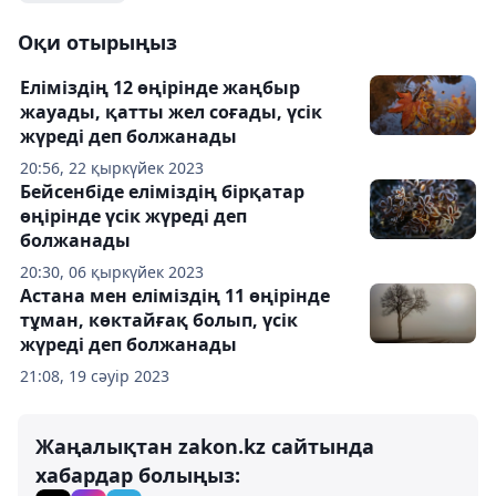
Оқи отырыңыз
Еліміздің 12 өңірінде жаңбыр
жауады, қатты жел соғады, үсік
жүреді деп болжанады
20:56, 22 қыркүйек 2023
Бейсенбіде еліміздің бірқатар
өңірінде үсік жүреді деп
болжанады
20:30, 06 қыркүйек 2023
Астана мен еліміздің 11 өңірінде
тұман, көктайғақ болып, үсік
жүреді деп болжанады
21:08, 19 сәуір 2023
Жаңалықтан zakon.kz сайтында
хабардар болыңыз: