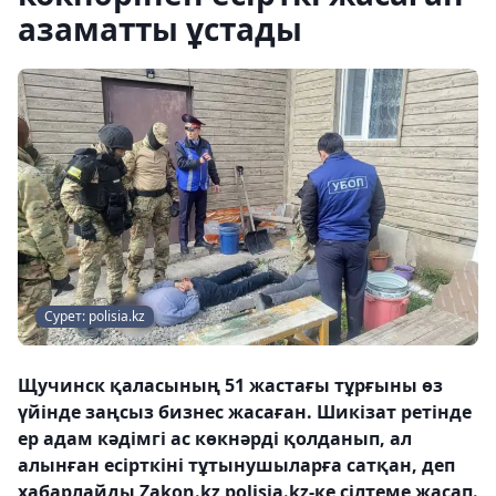
азаматты ұстады
Сурет: polisia.kz
Щучинск қаласының 51 жастағы тұрғыны өз
үйінде заңсыз бизнес жасаған. Шикізат ретінде
ер адам кәдімгі ас көкнәрді қолданып, ал
алынған есірткіні тұтынушыларға сатқан, деп
хабарлайды Zakon.kz polisia.kz-ке сілтеме жасап.