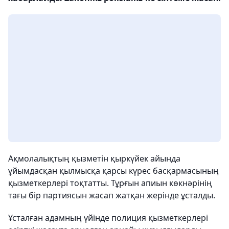
Ақмолалықтың қызметін қыркүйек айында
ұйымдасқан қылмысқа қарсы күрес басқармасының
қызметкерлері тоқтатты. Тұрғын апиын көкнәрінің
тағы бір партиясын жасап жатқан жерінде ұсталды.
Ұсталған адамның үйінде полиция қызметкерлері