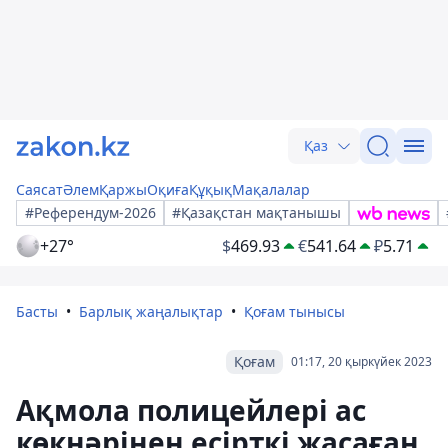
Қаз
Саясат
Әлем
Қаржы
Оқиға
Құқық
Мақалалар
#Референдум-2026
#Қазақстан мақтанышы
+27°
$
469.93
€
541.64
₽
5.71
Басты
Барлық жаңалықтар
Қоғам тынысы
Қоғам
01:17, 20 қыркүйек 2023
Ақмола полицейлері ас
көкнәрінен есірткі жасаған