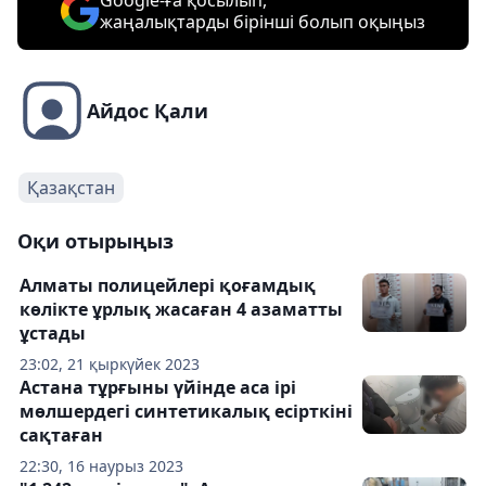
жаңалықтарды бірінші болып оқыңыз
Айдос Қали
Қазақстан
Оқи отырыңыз
Алматы полицейлері қоғамдық
көлікте ұрлық жасаған 4 азаматты
ұстады
23:02, 21 қыркүйек 2023
Астана тұрғыны үйінде аса ірі
мөлшердегі синтетикалық есірткіні
сақтаған
22:30, 16 наурыз 2023