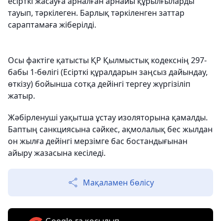
есірткі жасауға арналған арнайы құрылғыларды
тауып, тәркілеген. Барлық тәркіленген заттар
сараптамаға жіберілді.
Осы фактіге қатысты ҚР Қылмыстық кодекснің 297-
бабы 1-бөлігі (Есірткі құралдарын заңсыз дайындау,
өткізу) бойынша сотқа дейінгі тергеу жүргізіліп
жатыр.
Жәбірленуші уақытша ұстау изоляторына қамалды.
Баптың санкциясына сәйкес, ақмолалық бес жылдан
он жылға дейінгі мерзімге бас бостандығынан
айыру жазасына кесіледі.
Мақаламен бөлісу
Google-ға қосылып,