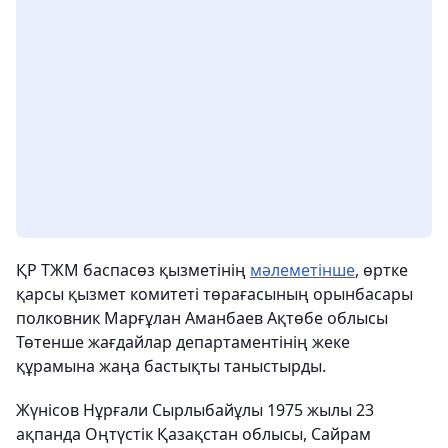
ҚР ТЖМ баспасөз қызметінің
мәлеметінше
, өртке
қарсы қызмет комитеті төрағасының орынбасары
полковник Марғұлан Аманбаев Ақтөбе облысы
Төтенше жағдайлар департаментінің жеке
құрамына жаңа бастықты таныстырды.
Жүнісов Нұрғали Сырлыбайұлы 1975 жылы 23
ақпанда Оңтүстік Қазақстан облысы, Сайрам