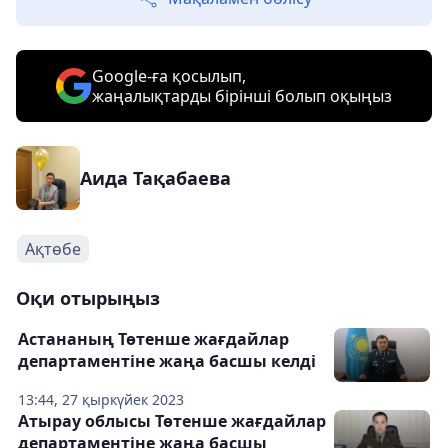
Google-ға қосылып,
жаңалықтарды бірінші болып оқыңыз
Аида Тақабаева
Ақтөбе
Оқи отырыңыз
Астананың Төтенше жағдайлар
департаментіне жаңа басшы келді
13:44, 27 қыркүйек 2023
Атырау облысы Төтенше жағдайлар
департаментіне жаңа басшы