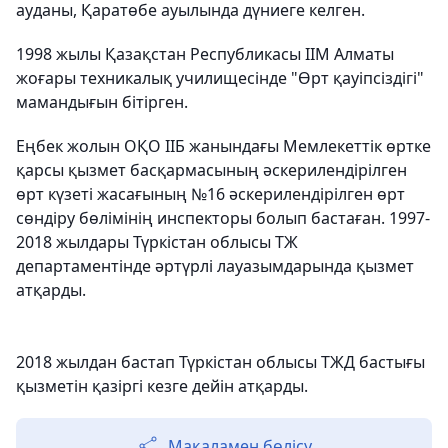
ауданы, Қаратөбе ауылында дүниеге келген.
1998 жылы Қазақстан Республикасы ІІМ Алматы
жоғары техникалық училищесінде "Өрт қауіпсіздігі"
мамандығын бітірген.
Еңбек жолын ОҚО ІІБ жанындағы Мемлекеттік өртке
қарсы қызмет басқармасының әскерилендірілген
өрт күзеті жасағының №16 әскерилендірілген өрт
сөндіру бөлімінің инспекторы болып бастаған. 1997-
2018 жылдары Түркістан облысы ТЖ
департаментінде әртүрлі лауазымдарында қызмет
атқарды.
2018 жылдан бастап Түркістан облысы ТЖД бастығы
қызметін қазіргі кезге дейін атқарды.
Мақаламен бөлісу