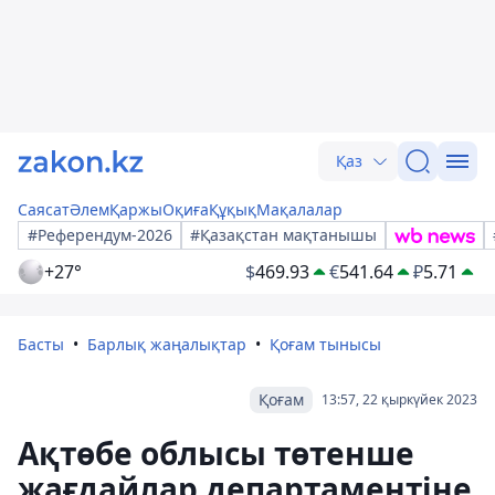
Қаз
Саясат
Әлем
Қаржы
Оқиға
Құқық
Мақалалар
#Референдум-2026
#Қазақстан мақтанышы
+27°
$
469.93
€
541.64
₽
5.71
Басты
Барлық жаңалықтар
Қоғам тынысы
Қоғам
13:57, 22 қыркүйек 2023
Ақтөбе облысы төтенше
жағдайлар департаментіне