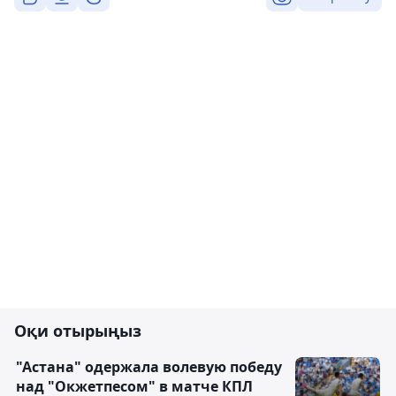
Оқи отырыңыз
"Астана" одержала волевую победу
над "Окжетпесом" в матче КПЛ