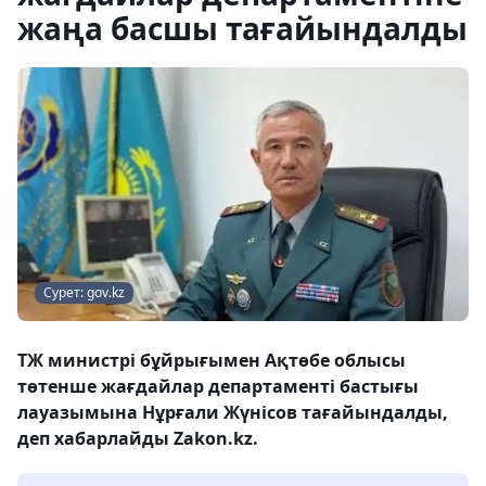
жаңа басшы тағайындалды
Сурет: gov.kz
ТЖ министрі бұйрығымен Ақтөбе облысы
төтенше жағдайлар департаменті бастығы
лауазымына Нұрғали Жүнісов тағайындалды,
деп хабарлайды Zakon.kz.