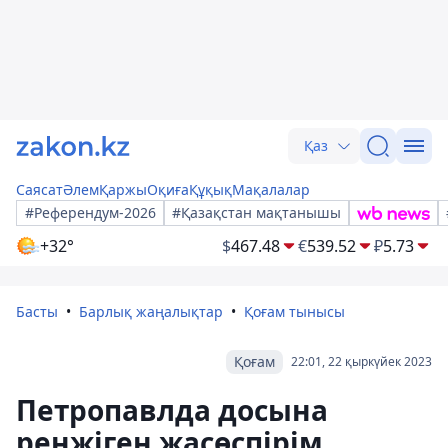
Қаз
Саясат
Әлем
Қаржы
Оқиға
Құқық
Мақалалар
#Референдум-2026
#Қазақстан мақтанышы
+32°
$
467.48
€
539.52
₽
5.73
Басты
Барлық жаңалықтар
Қоғам тынысы
Қоғам
22:01, 22 қыркүйек 2023
Петропавлда досына
ренжіген жасөспірім