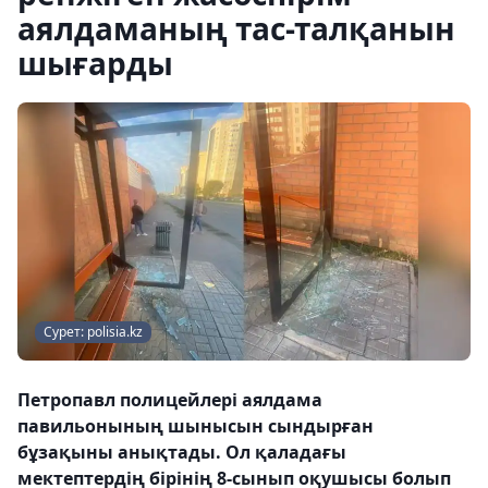
аялдаманың тас-талқанын
шығарды
Сурет: polisia.kz
Петропавл полицейлері аялдама
павильонының шынысын сындырған
бұзақыны анықтады. Ол қаладағы
мектептердің бірінің 8-сынып оқушысы болып