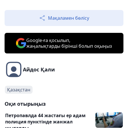
Мақаламен бөлісу
Google-ға қосылып,
жаңалықтарды бірінші болып оқыңыз
Айдос Қали
Қазақстан
Оқи отырыңыз
Петропавлда 44 жастағы ер адам
полиция пунктінде жанжал
шығарды