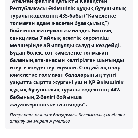
"Аталған фактіге қатысты Қазақстан
Республикасы Әкімшілік құқық бұзушылық
туралы кодексінің 435-бабы ("Кәмелетке
толмаған адам жасаған бұзақылық")
бойынша материал жиналды. Баптың
санкциясы 7 айлық есептік көрсеткіш
мөлшерінде айыппұлды салуды көздейді.
Бұдан бөлек, сот кәмелетке толмаған
баланың ата-анасын келтірілген шығынды
өтеуге міндеттеуі мүмкін. Сондай-ақ олар
кәмелетке толмаған балаларының түнгі
уақытта сыртта жүргені үшін ҚР Әкімшілік
құқық бұзушылық туралы кодексінің 442-
бабының 2-бөлігі бойынша
жауапкершілікке тартылды".
Петропавл полиция басқармасы бастығының міндетін
атқарушы Марат Жұмалиев