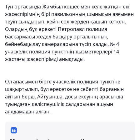
Түн ортасында Жамбыл көшесімен келе жатқан екі
жасөспірімнің бірі павильонның шынысын аяғымен
теуіп сындырып, кейін сол жерден қашып кеткен.
Олардың бұл әрекеті Петропавл полиция
басқармасы жедел басқару орталығының
бейнебақылау камераларына түсіп қалды. № 4
учаскелік полиция пунктінің қызметкерлері 14
жастағы жасөспірімді анықтады.
Ол анасымен бірге учаскелік полиция пунктіне
шақыртылып, бұл әрекетке не себепті барғанын
айтып берді. Айтуынша, досы екеуінің арасында
туындаған келіспеушілік салдарынан ашуын
аялдамадан алған.