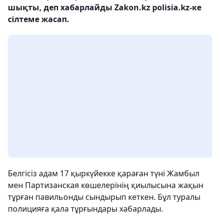
шықты, деп хабарлайды Zakon.kz polisia.kz-ке
сілтеме жасап.
Белгісіз адам 17 қыркүйекке қараған түні Жамбыл
мен Партизанская көшелерінің қиылысына жақын
тұрған павильонды сындырып кеткен. Бұл туралы
полицияға қала тұрғындары хабарлады.