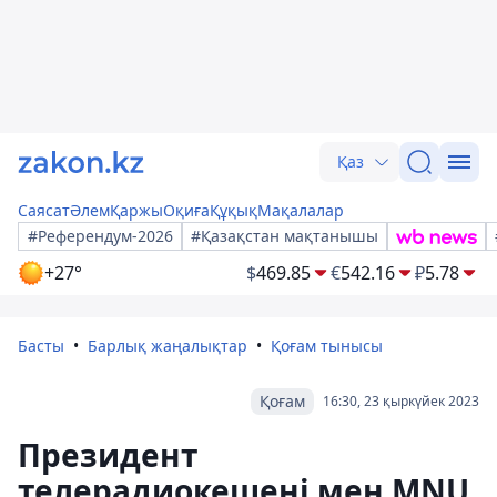
Қаз
Саясат
Әлем
Қаржы
Оқиға
Құқық
Мақалалар
#Референдум-2026
#Қазақстан мақтанышы
+27°
$
469.85
€
542.16
₽
5.78
Басты
Барлық жаңалықтар
Қоғам тынысы
Қоғам
16:30, 23 қыркүйек 2023
Президент
телерадиокешені мен MNU