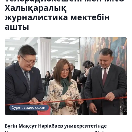
Халықаралық
журналистика мектебін
ашты
Сурет: видео скрині
Бүгін Мақсұт Нәрікбаев университетінде