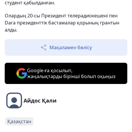
студент қабылданған.
Олардың 20-сы Президент телерадиокешені пен
Dara президенттік бастамалар қорының грантын
алды.
Мақаламен бөлісу
Google-ға қосылып,
жаңалықтарды бірінші болып оқыңыз
Айдос Қали
Қазақстан