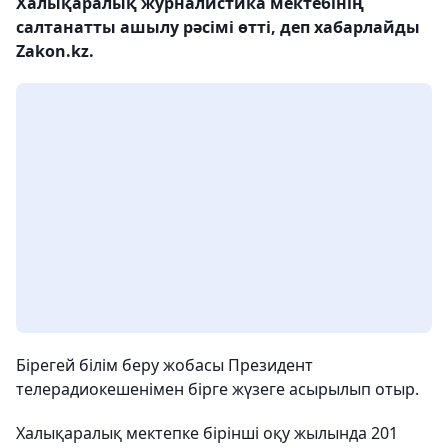
Халықаралық журналистика мектебінің
салтанатты ашылу рәсімі өтті, деп хабарлайды
Zakon.kz.
Бірегей білім беру жобасы Президент
телерадиокешенімен бірге жүзеге асырылып отыр.
Халықаралық мектепке бірінші оқу жылында 201