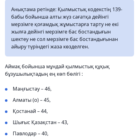
Анықтама ретінде: Қылмыстық кодекстің 139-
бабы бойынша алты жүз сағатқа дейінгі
мерзімге қоғамдық жұмыстарға тарту не екі
жылға дейінгі мерзімге бас бостандығын
шектеу не сол мерзімге бас бостандығынан
айыру түріндегі жаза көзделген.
Аймақ бойынша мұндай қылмыстық құқық
бұзушылықтадың ең көп бөлігі :
Маңғыстау – 46,
Алматы (о) – 45,
Қостанай – 44,
Шығыс Қазақстан – 43,
Павлодар – 40,