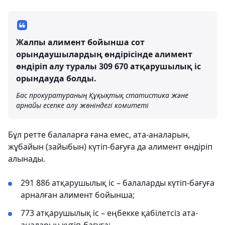
Жалпы алимент бойынша сот
орындаушылардың өндірісінде алимент
өндіріп алу туралы 309 670 атқарушылық іс
орындауда болды.
Бас прокуратураның Құқықтық статистика және
арнайы есепке алу жөніндегі комитеті
Бұл ретте балаларға ғана емес, ата-аналарын,
жұбайын (зайыбын) күтіп-бағуға да алимент өндіріп
алынады.
291 886 атқарушылық іс – балаларды күтіп-бағуға
арналған алимент бойынша;
773 атқарушылық іс – еңбекке қабілетсіз ата-