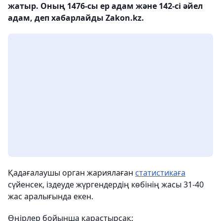
жатыр. Оның 1476-сы ер адам және 142-сі әйел
адам, деп хабарлайды Zakon.kz.
Қадағалаушы орган жариялаған
статистикаға
сүйенсек, іздеуде жүргендердің көбінің жасы 31-40
жас аралығында екен.
Өңірлер бойынша қарастырсақ: