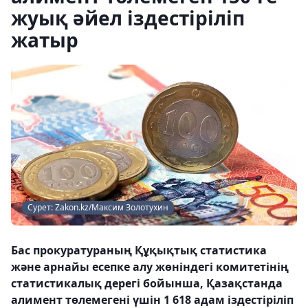
жуық әйел іздестіріліп
жатыр
Сурет: Zakon.kz/Максим Золотухин
Бас прокуратураның Құқықтық статистика
және арнайы есепке алу жөніндегі комитетінің
статистикалық дерегі бойынша, Қазақстанда
алимент төлемегені үшін 1 618 адам іздестіріліп