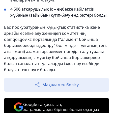
аналарын күтіп-бағуға;
4 506 атқарушылық іс – еңбекке қабілетсіз
жұбайын (зайыбын) күтіп-бағу өндірістері болды.
Бас прокуратураның Құқықтық статистика және
арнайы есепке алу жөніндегі комитетінің
qamqor.gov.kz порталында ("алимент бойынша
борышкерлерді іздестіру" бөлімінде - тұлғаның тегі,
аты - жөні) азаматтар, алимент өндіріп алу туралы
атқарушылық іс жүргізу бойынша борышкерлер
болып саналатын тұлғаларды іздестіру есебінде
болуын тексеруге болады.
Мақаламен бөлісу
Google-ға қосылып,
жаңалықтарды бірінші болып оқыңыз