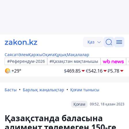
Қаз
Саясат
Әлем
Қаржы
Оқиға
Құқық
Мақалалар
#Референдум-2026
#Қазақстан мақтанышы
+29°
$
469.85
€
542.16
₽
5.78
Басты
Барлық жаңалықтар
Қоғам тынысы
Қоғам
09:52, 18 қазан 2023
Қазақстанда баласына
алимент төлемеген 150-ге