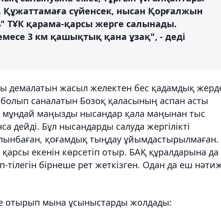
 Құжаттамаға сүйенсек, нысан Қорғалжын
" ТҰК қарама-қарсы жерге салынады.
емесе 3 км қашықтық қана ұзақ", - деді
ы демалатын жасыл желектен бес қадамдық жерд
болып саналатын Бозоқ қаласының аспан асты
қ мұндай маңызды нысандар қала маңынан тыс
са дейді. Бұл нысандарды салуда жергілікті
 алынбаған, қоғамдық тыңдау ұйымдастырылмаған.
ң қарсы екенін көрсетіп отыр. БАҚ құралдарына да
-тілегін бірнеше рет жеткізген. Одан да еш нәти
ере отырып мына ұсыныстарды жолдады: