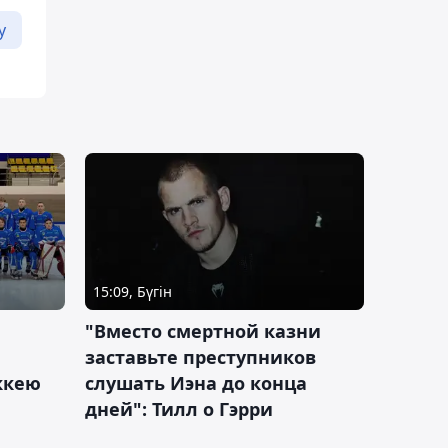
у
15:09, Бүгін
"Вместо смертной казни
заставьте преступников
оккею
слушать Иэна до конца
дней": Тилл о Гэрри