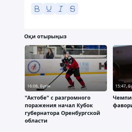
Оқи отырыңыз
16:08, Бүгін
15:47, Б
"Актобе" с разгромного
Чемпи
поражения начал Кубок
фавор
губернатора Оренбургской
области