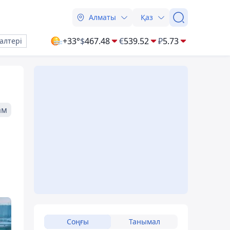
Алматы
Қаз
+33°
$
467.48
€
539.52
₽
5.73
алтері
ам
Соңғы
Танымал