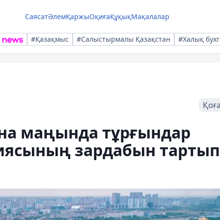
Саясат
Әлем
Қаржы
Оқиға
Құқық
Мақалалар
#Қазақмыс
#Салыстырмалы Қазақстан
#Халық бухг
Қоғ
ана маңында тұрғындар
циясының зардабын тартып