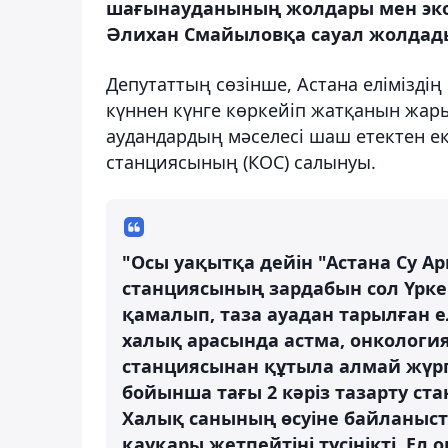
шағынауданының жолдары мен эко
Әлихан Смайыловқа сауал жолдад
Депутаттың сөзінше, Астана елімізді
күннен күнге көркейіп жатқанын жар
аудандардың мәселесі шаш етектен еке
станциясының (КОС) салынуы.
"Осы уақытқа дейін "Астана Су А
станциясының зардабын сол Үркер
қамалып, таза ауадан тарылған е
халық арасында астма, онкологиял
станциясынан құтыла алмай жүр
бойынша тағы 2 кәріз тазарту ст
Халық санының өсуіне байланыст
қауқары жетпейтіні түсінікті. Ел