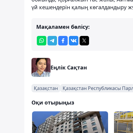
үй кешендерін қалың көгалдандыру ж
Мақаламен бөлісу:
Еңлік Сақтан
Қазақстан
Қазақстан Республикасы Парл
Оқи отырыңыз