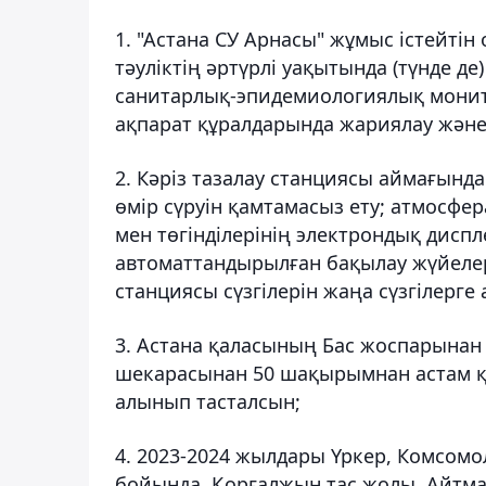
1. "Астана СУ Арнасы" жұмыс істейтін
тәуліктің әртүрлі уақытында (түнде д
санитарлық-эпидемиологиялық монито
ақпарат құралдарында жариялау және
2. Кәріз тазалау станциясы аймағынд
өмір сүруін қамтамасыз ету; атмосф
мен төгінділерінің электрондық дисп
автоматтандырылған бақылау жүйелері
станциясы сүзгілерін жаңа сүзгілерге
3. Астана қаласының Бас жоспарынан 
шекарасынан 50 шақырымнан астам қ
алынып тасталсын;
4. 2023-2024 жылдары Үркер, Комсом
бойында, Қорғалжын тас жолы, Айтма