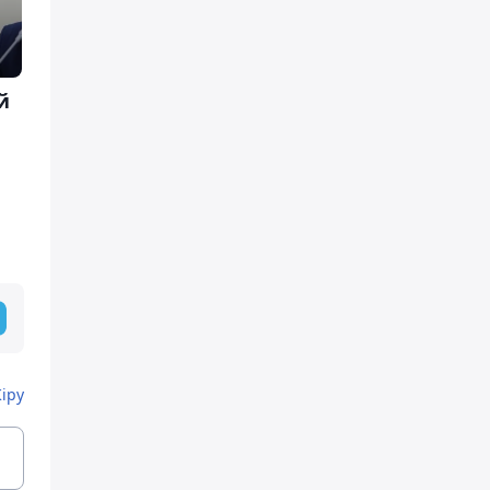
й
Кіру