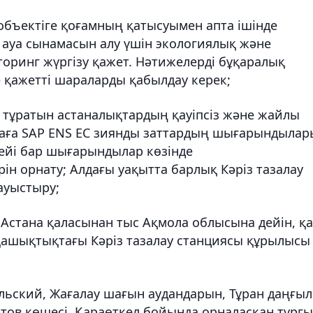
 объектіге қоғамның қатысуымен апта ішінде
е) ауа сынамасын алу үшін экологиялық және
ринг жүргізу қажет. Нәтижелерді бұқаралық
 қажетті шараларды қабылдау керек;
а тұратын астаналықтардың қауіпсіз және жайлы
ераға SAP ENS EC зиянды заттардың шығарындылар
лейі бар шығарындылар көзінде
н орнату; Алдағы уақытта барлық Кәріз тазалау
 ауыстыру;
Астана қаласынан тыс Ақмола облысына дейін, қ
ашықтықтағы Кәріз тазалау станциясы құрылысы
ольский, Жағалау шағын аудандарын, Тұран даңғы
тов көшесі, Қараөткел бойында орналасқан тұрғ