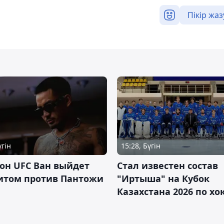
Пікір жаз
үгін
15:28, Бүгін
он UFC Ван выйдет
Стал известен состав
итом против Пантожи
"Иртыша" на Кубок
Казахстана 2026 по х