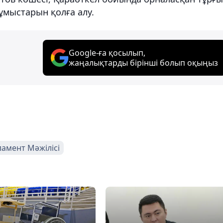
ұмыстарын қолға алу.
Google-ға қосылып,
жаңалықтарды бірінші болып оқыңыз
амент Мәжілісі