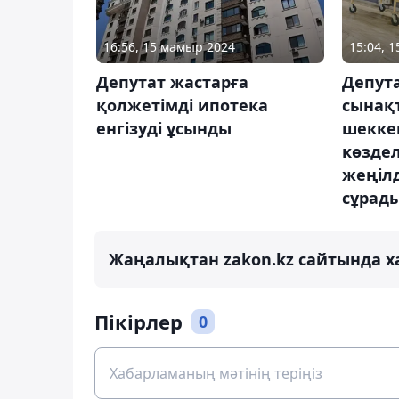
16:56, 15 мамыр 2024
15:04, 
Депутат жастарға
Депут
қолжетімді ипотека
сынақ
енгізуді ұсынды
шекке
көзде
жеңілд
сұрад
Жаңалықтан zakon.kz сайтында х
Пікірлер
0