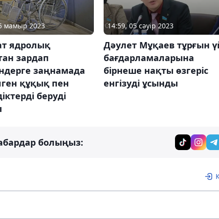
15 мамыр 2023
14:59, 05 сәуір 2023
ат ядролық
Дәулет Мұқаев тұрғын ү
тан зардап
бағдарламаларына
ндерге заңнамада
бірнеше нақты өзгеріс
лген құқық пен
енгізуді ұсынды
іктерді беруді
ы
абардар болыңыз: