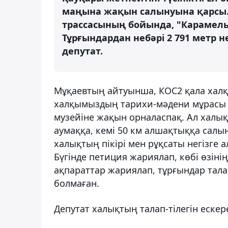
маңына жақын салынуына қарсы.
трассасының бойында, "Карамель
Тұрғындардан небәрі 2 791 метр н
депутат.
Мұқаевтың айтуынша, КОС2 қала халқ
халқымыздың тарихи-мәдени мұрасы 
музейіне жақын орналаспақ. Ал халы
аумаққа, кемі 50 км алшақтыққа салын
халықтың пікірі мен рұқсаты негізге
Бүгінде петиция жариялап, көбі өзіні
ақпараттар жариялап, тұрғындар талап
болмаған.
Депутат халықтың талап-тілегін еск