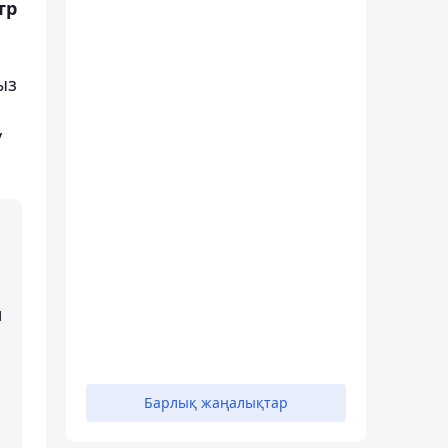
тр
ыз
у
ы
Барлық жаңалықтар