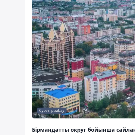
Сурет: pixabay
Бірмандатты округ бойынша сайлан