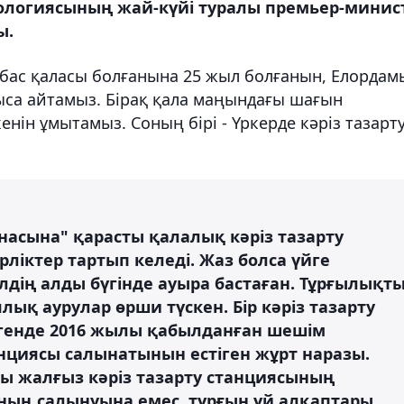
логиясының жай-күйі туралы премьер-минис
ы.
ң бас қаласы болғанына 25 жыл болғанын, Елордам
ыса айтамыз. Бірақ қала маңындағы шағын
нін ұмытамыз. Соның бірі - Үркерде кәріз тазарт
рнасына" қарасты қалалық кәріз тазарту
ліктер тартып келеді. Жаз болса үйге
лдің алды бүгінде ауыра бастаған. Тұрғылықт
ық аурулар өрши түскен. Бір кәріз тазарту
генде 2016 жылы қабылданған шешім
анциясы салынатынын естіген жұрт наразы.
ы жалғыз кәріз тазарту станциясының
 оның салынуына емес, тұрғын үй алқаптары