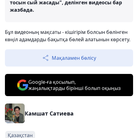
тосын сый жасады", делінген видеосы бар
жазбада.
Бұл видеоның мақсаты - кішігірім болсын бөлінген
көңіл адамдарды бақытқа бөлей алатынын көрсету.
Мақаламен бөлісу
Google-ға қосылып,
жаңалықтарды бірінші болып оқыңыз
Камшат Сатиева
Қазақстан