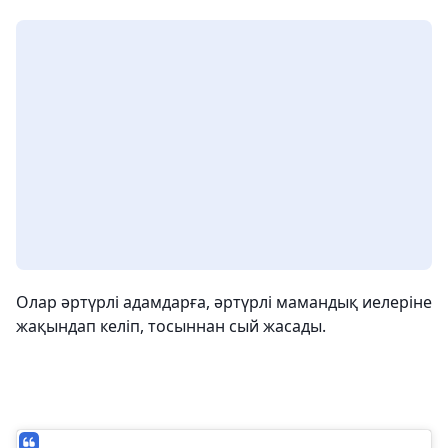
Олар әртүрлі адамдарға, әртүрлі мамандық иелеріне
жақындап келіп, тосыннан сый жасады.