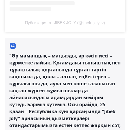
Публикация от JIBEK JOLY (@jibek_joly.tv)
"Әр мамандық – маңызды, әр кәсіп иесі –
құрметке лайық. Қоғамдағы тыныштық пен
тұрақтылық қорғанында тұрған тәртіп
сақшысы да, қолы – алтын, еңбегі ерен –
құрылысшы да, аула мен көше тазалығын
сақтап жүрген жұмысшылар да
айналасындағы адамдардан мейірім
күтеді. Бәріміз күтеміз. Осы орайда, 25
қазан – Республика күні қарсаңында "Jibek
Joly" арнасының қызметкерлері
отандастарымызға естен кетпес жарқын сәт,