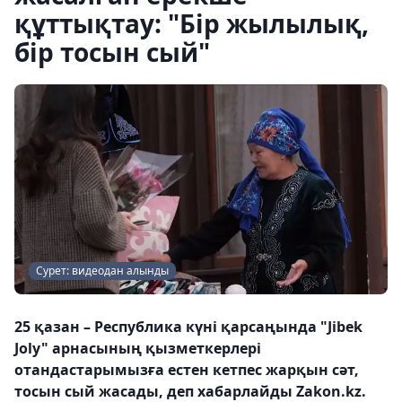
құттықтау: "Бір жылылық,
бір тосын сый"
Сурет: видеодан алынды
25 қазан – Республика күні қарсаңында "Jibek
Joly" арнасының қызметкерлері
отандастарымызға естен кетпес жарқын сәт,
тосын сый жасады, деп хабарлайды Zakon.kz.