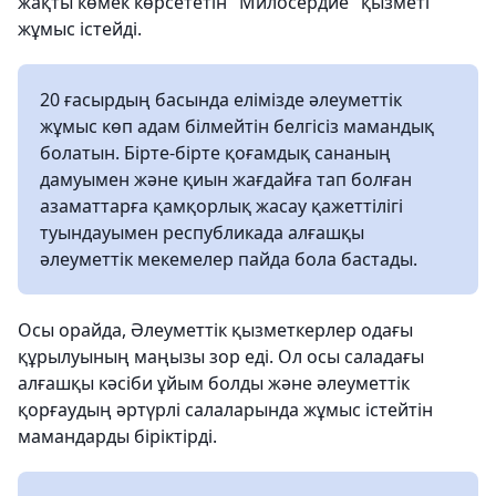
жақты көмек көрсететін "Милосердие" қызметі
жұмыс істейді.
20 ғасырдың басында елімізде әлеуметтік
жұмыс көп адам білмейтін белгісіз мамандық
болатын. Бірте-бірте қоғамдық сананың
дамуымен және қиын жағдайға тап болған
азаматтарға қамқорлық жасау қажеттілігі
туындауымен республикада алғашқы
әлеуметтік мекемелер пайда бола бастады.
Осы орайда, Әлеуметтік қызметкерлер одағы
құрылуының маңызы зор еді. Ол осы саладағы
алғашқы кәсіби ұйым болды және әлеуметтік
қорғаудың әртүрлі салаларында жұмыс істейтін
мамандарды біріктірді.