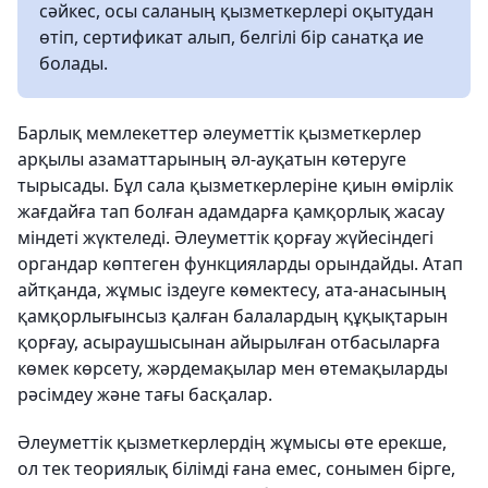
сәйкес, осы саланың қызметкерлері оқытудан
өтіп, сертификат алып, белгілі бір санатқа ие
болады.
Барлық мемлекеттер әлеуметтік қызметкерлер
арқылы азаматтарының әл-ауқатын көтеруге
тырысады. Бұл сала қызметкерлеріне қиын өмірлік
жағдайға тап болған адамдарға қамқорлық жасау
міндеті жүктеледі. Әлеуметтік қорғау жүйесіндегі
органдар көптеген функцияларды орындайды. Атап
айтқанда, жұмыс іздеуге көмектесу, ата-анасының
қамқорлығынсыз қалған балалардың құқықтарын
қорғау, асыраушысынан айырылған отбасыларға
көмек көрсету, жәрдемақылар мен өтемақыларды
рәсімдеу және тағы басқалар.
Әлеуметтік қызметкерлердің жұмысы өте ерекше,
ол тек теориялық білімді ғана емес, сонымен бірге,