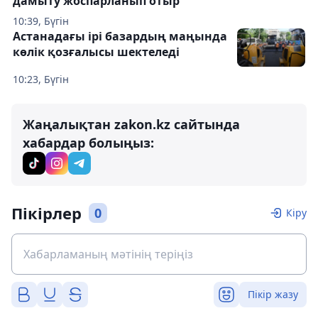
дамыту жоспарланып отыр
10:39, Бүгін
Астанадағы ірі базардың маңында
көлік қозғалысы шектеледі
10:23, Бүгін
Жаңалықтан zakon.kz сайтында
хабардар болыңыз:
Пікірлер
0
Кіру
Пікір жазу