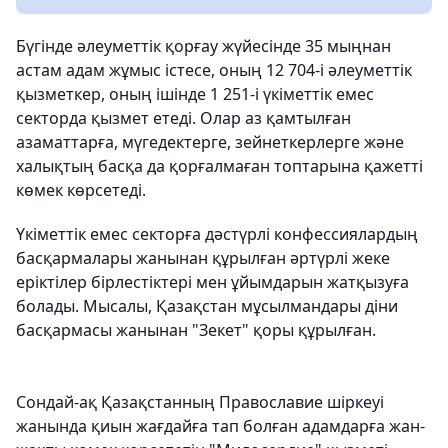
Бүгінде әлеуметтік қорғау жүйесінде 35 мыңнан
астам адам жұмыс істесе, оның 12 704-і әлеуметтік
қызметкер, оның ішінде 1 251-і үкіметтік емес
секторда қызмет етеді. Олар аз қамтылған
азаматтарға, мүгедектерге, зейнеткерлерге және
халықтың басқа да қорғалмаған топтарына қажетті
көмек көрсетеді.
Үкіметтік емес секторға дәстүрлі конфессиялардың
басқармалары жанынан құрылған әртүрлі жеке
еріктілер бірлестіктері мен ұйымдарын жатқызуға
болады. Мысалы, Қазақстан мұсылмандары діни
басқармасы жанынан "Зекет" қоры құрылған.
Сондай-ақ Қазақстанның Православие шіркеуі
жанында қиын жағдайға тап болған адамдарға жан-