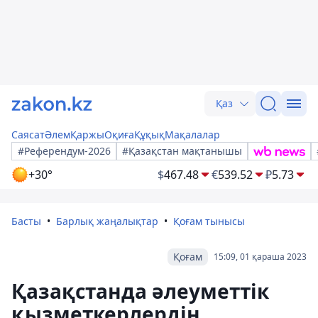
Қаз
Саясат
Әлем
Қаржы
Оқиға
Құқық
Мақалалар
#Референдум-2026
#Қазақстан мақтанышы
+30°
$
467.48
€
539.52
₽
5.73
Басты
Барлық жаңалықтар
Қоғам тынысы
Қоғам
15:09, 01 қараша 2023
Қазақстанда әлеуметтік
қызметкерлердің