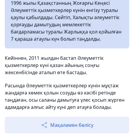
1996 жылы Қазақстанның Жоғарғы Кеңесі
Әлеуметтік қызметкерлер күнін енгізу туралы
қаулы қабылдады. Сөйтіп, Халықты әлеуметтік
қорғауды дамытудың мемлекеттік
бағдарламасы туралы Жарлыққа қол қойылған
7 қараша атаулы күн болып таңдалды.
Кейіннен, 2011 жылдан бастап Әлеуметтік
қызметкерлер күні қазан айының соңғы
жексенбісінде аталып өте бастады.
Расында Әлеуметтік қызметкерлер күнін мұқтаж
жандарға көмек қолын созуды өз кәсібі ретінде
таңдаған, осы саланы дамытуға үлес қосып жүрген
адамдарға алғыс айту күні деп атауға болады.
Мақаламен бөлісу