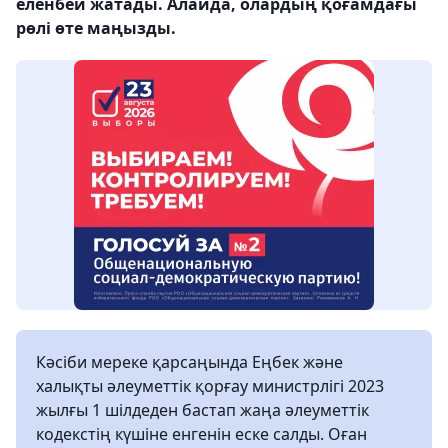
еленбей жатады. Алайда, олардың қоғамдағы
рөлі өте маңызды.
Кәсіби мереке қарсаңында Еңбек және
халықты әлеуметтік қорғау министрлігі 2023
жылғы 1 шілдеден бастап жаңа әлеуметтік
кодекстің күшіне енгенін еске салды. Оған