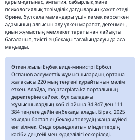
қарым-қатынас, эмпатия, сабырлық және
психологиялық төзімділік дағдыларын қажет етеді.
Әрине, бұл сала мамандары үшін көмек көрсеткен
адамының алғысын алу үлкен марапат, дегенмен,
қиын жұмыстың мемлекет тарапынан лайықты
бағаланып, тиісті еңбекақы тағайындалуы да аса
маңызды.
Өткен жылы Еңбек вице-министрі Ербол
Оспанов әлеуметтік жұмысшылардың орташа
жалақысы 220 мың теңгені құрайтынын мәлім
еткен. Алайда, mojazarplata.kz порталының
деректеріне сәйкес, бұл саладағы
жұмысшылардың көбісі айына 34 847-ден 111
384 теңгеге дейін еңбекақы алады. Бірақ, 2025
жылдан бастап еңбекақы төлеудің жаңа жүйесі
енгізілмек. Онда орындалатын міндеттердің
кәсіби деңгейі мен күрделілігі ескеріледі.