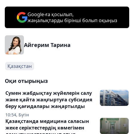
Google-ға қосылып,
жаңалықтарды бірінші болып оқыңыз
Айгерим Тарина
Қазақстан
Оқи отырыңыз
Сумен жабдықтау жүйелерін салу
және қайта жаңғыртуға субсидия
беру қағидалары жаңартылды
10:54, Бүгін
Қазақстанда медицина саласын
жеке серіктестердің көмегімен