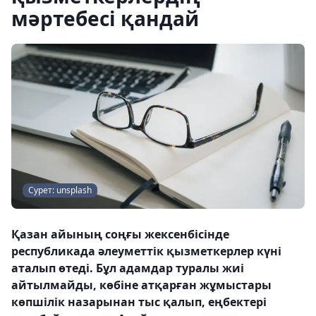
мәртебесі қандай
Сурет: unsplash
Қазан айының соңғы жексенбісінде
республикада әлеуметтік қызметкерлер күні
аталып өтеді. Бұл адамдар туралы жиі
айтылмайды, көбіне атқарған жұмыстары
көпшілік назарынан тыс қалып, еңбектері