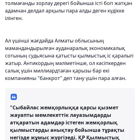
толмағанды зорлау дерегі бойынша істі боп жатқан
адамнан делдал арқылы пара алды деген күдікке
ілінген.
Ал үшінші жағдайда Алматы облысының
мамандандырылған ауданаралық экономикалық
сотының судьясына қатысты қылмыстық іс қаралып
жатыр. Антикордың мәліметінше, ол кәсіпкерден
салық үшін миллиардтаған қарызы бар екі
компанияны "банкрот" деп тану үшін пара алған.
"Сыбайлас жемқорлыққа қарсы қызмет
жауапты мемлекеттік лауазымдарды
атқаратын адамдар істеген жемқорлық
қылмыстарды анықтау бойынша тұрақты
негізде жұмыс жүргізеді. ҚР Қылмыстық