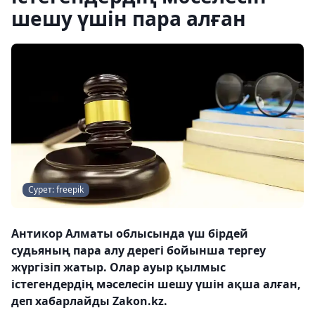
шешу үшін пара алған
Сурет: freepik
Антикор Алматы облысында үш бірдей
судьяның пара алу дерегі бойынша тергеу
жүргізіп жатыр. Олар ауыр қылмыс
істегендердің мәселесін шешу үшін ақша алған,
деп хабарлайды Zakon.kz.