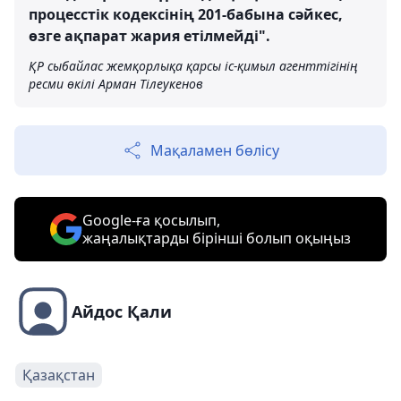
процесстік кодексінің 201-бабына сәйкес,
өзге ақпарат жария етілмейді".
ҚР сыбайлас жемқорлықа қарсы іс-қимыл агенттігінің
ресми өкілі Арман Тілеукенов
Мақаламен бөлісу
Google-ға қосылып,
жаңалықтарды бірінші болып оқыңыз
Айдос Қали
Қазақстан