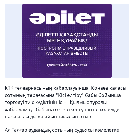
КТК телеарнасының хабарлауынша, Қонаев қаласы
сотының төрағасына "Кісі өлтіру" бабы бойынша
тергелуі тиіс күдіктінің ісін "Қылмыс туралы
хабарламау" бабына өзгерткені үшін ірі көлемде
пара алды деген айып тағылып отыр.
Ал Талғар аудандық сотының судьясы кәмелетке