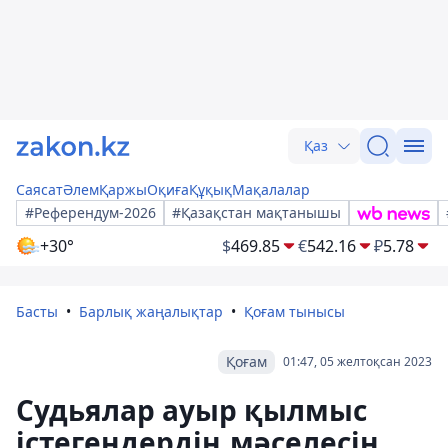
Қаз
Саясат
Әлем
Қаржы
Оқиға
Құқық
Мақалалар
#Референдум-2026
#Қазақстан мақтанышы
+30°
$
469.85
€
542.16
₽
5.78
Басты
Барлық жаңалықтар
Қоғам тынысы
Қоғам
01:47, 05 желтоқсан 2023
Судьялар ауыр қылмыс
істегендердің мәселесін