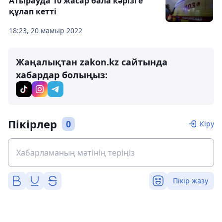
Атырауда 10 жасар бала кәрізге
құлап кетті
18:23, 20 мамыр 2022
Жаңалықтан zakon.kz сайтында
хабардар болыңыз:
Пікірлер
0
Кіру
Пікір жазу