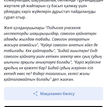
Коммуналдық шаруашылық бөлімінде тұрғындардан
жертөле үй-жайларын су басып қалмау үшін
үйлердің кәріз жүйелерін дұрыстап пайдалануды
сұрап отыр.
Желі қолданушылары
"Подъезге учаскелік
инспекторды шақырыңыздар, самогон қайнатқан
адамды жылдам табады. Самогон аппаратын
жасыра алмайсыз", "Күйеуі самогон алатын әйел де
табылады. Кек қайтарады", "Бидай ашытқан! Енді
самогон қайнату үшін кеткен электр мен суық судың
шығыны арқылы анықтауға болады", "Кәріз жүйесіне
құюдың не қажеті бар? Бидай судың әсерінен ісіп
кетеді емес пе? Өздері тазаласын, келесі жолы
қайталамайтын болады"
деп жазған.
Мақаламен бөлісу