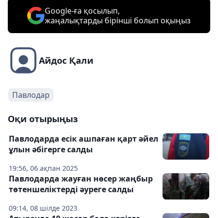
Google-ға қосылып,
жаңалықтарды бірінші болып оқыңыз
Айдос Қали
Павлодар
Оқи отырыңыз
Павлодарда есік ашпаған қарт әйел
ұлын әбігерге салды
19:56, 06 ақпан 2025
Павлодарда жауған нөсер жаңбыр
төтеншеліктерді әуреге салды
09:14, 08 шілде 2023