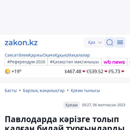
Қаз
Саясат
Әлем
Қаржы
Оқиға
Құқық
Мақалалар
#Референдум-2026
#Қазақстан мақтанышы
+19°
$
467.48
€
539.52
₽
5.73
Басты
Барлық жаңалықтар
Қоғам тынысы
Қоғам
00:27, 06 желтоқсан 2023
Павлодарда кәрізге толып
қалған бидай тұрғындарды