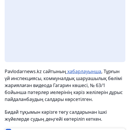
Pavlodarnews.kz сайтының
хабарлауынша
, Тұрғын
үй инспекциясы, коммуналдық шаруашылық бөлімі
жариялаған видеода Гагарин көшесі, № 63/1
бойынша пәтерлер иелерінің кәріз желілерін дұрыс
пайдаланбаудың салдары көрсетілген.
Бидай тұқымын кәрізге төгу салдарынан ішкі
жүйелерде судың деңгейі көтеріліп кеткен.