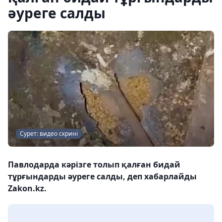
әуреге салды
Сурет: видео скрині
Павлодарда кәрізге толып қалған бидай
тұрғындарды әуреге салды, деп хабарлайды
Zakon.kz.