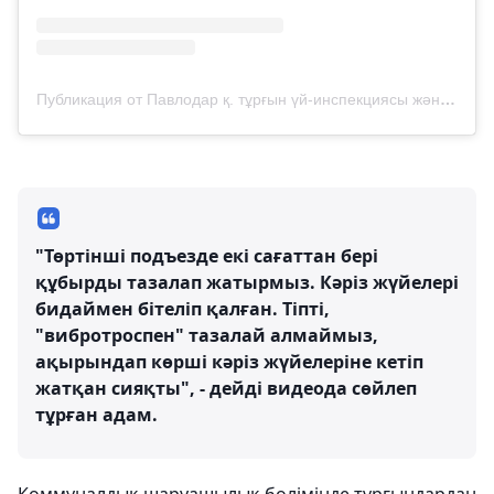
Публикация от Павлодар қ. тұрғын үй-инспекциясы және коммуналдық шаруашылық (@zhil.inspektsiya)
"Төртінші подъезде екі сағаттан бері
құбырды тазалап жатырмыз. Кәріз жүйелері
бидаймен бітеліп қалған. Тіпті,
"вибротроспен" тазалай алмаймыз,
ақырындап көрші кәріз жүйелеріне кетіп
жатқан сияқты", - дейді видеода сөйлеп
тұрған адам.