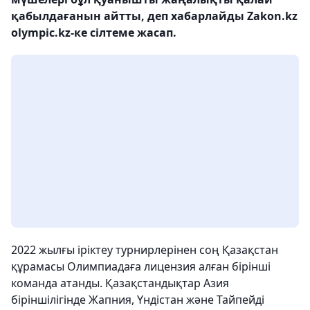
қабылдағанын айтты, деп хабарлайды Zakon.kz
olympic.kz-ке сілтеме жасап.
2022 жылғы іріктеу турнирлерінен соң Қазақстан
құрамасы Олимпиадаға лицензия алған бірінші
команда атанды. Қазақстандықтар Азия
біріншілігінде Жапния, Үндістан және Тайпейді