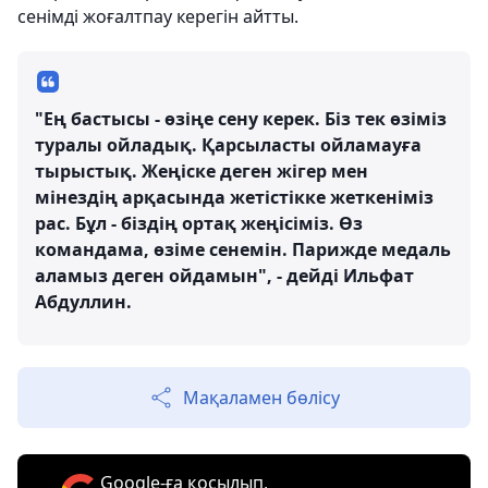
сенімді жоғалтпау керегін айтты.
"Ең бастысы - өзіңе сену керек. Біз тек өзіміз
туралы ойладық. Қарсыласты ойламауға
тырыстық. Жеңіске деген жігер мен
мінездің арқасында жетістікке жеткеніміз
рас. Бұл - біздің ортақ жеңісіміз. Өз
командама, өзіме сенемін. Парижде медаль
аламыз деген ойдамын", - дейді Ильфат
Абдуллин.
Мақаламен бөлісу
Google-ға қосылып,