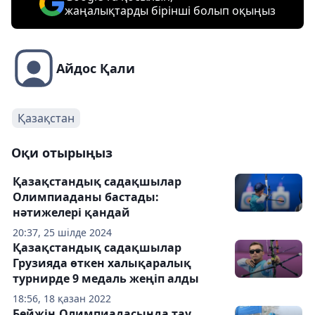
жаңалықтарды бірінші болып оқыңыз
Айдос Қали
Қазақстан
Оқи отырыңыз
Қазақстандық садақшылар
Олимпиаданы бастады:
нәтижелері қандай
20:37, 25 шілде 2024
Қазақстандық садақшылар
Грузияда өткен халықаралық
турнирде 9 медаль жеңіп алды
18:56, 18 қазан 2022
Бейжің Олимпиадасында тау