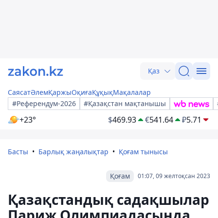
Қаз
Саясат
Әлем
Қаржы
Оқиға
Құқық
Мақалалар
#Референдум-2026
#Қазақстан мақтанышы
+23°
$
469.93
€
541.64
₽
5.71
Басты
Барлық жаңалықтар
Қоғам тынысы
Қоғам
01:07, 09 желтоқсан 2023
Қазақстандық садақшылар
Париж Олимпиадасында