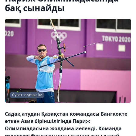
бақ сынайды
Сурет: olympic.kz
Садақ атудан Қазақстан командасы Бангкокте
өткен Азия біріншілігінде Париж
Олимпиадасына жолдама иеленді. Команда
мүшелері бұл қуанышты жаңалықты қалай