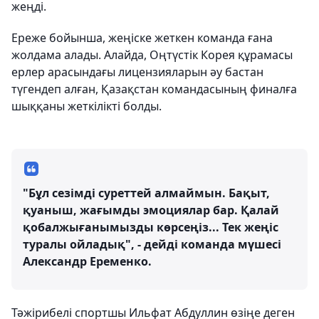
жеңді.
Ереже бойынша, жеңіске жеткен команда ғана
жолдама алады. Алайда, Оңтүстік Корея құрамасы
ерлер арасындағы лицензияларын әу бастан
түгендеп алған, Қазақстан командасының финалға
шыққаны жеткілікті болды.
"Бұл сезімді суреттей алмаймын. Бақыт,
қуаныш, жағымды эмоциялар бар. Қалай
қобалжығанымызды көрсеңіз... Тек жеңіс
туралы ойладық", - дейді команда мүшесі
Александр Еременко.
Тәжірибелі спортшы Ильфат Абдуллин өзіңе деген