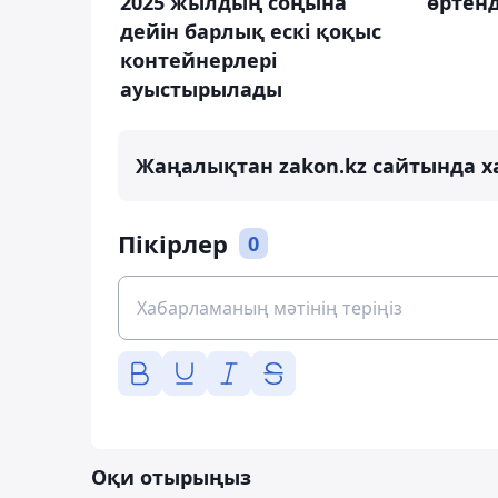
2025 жылдың соңына
өртенд
дейін барлық ескі қоқыс
контейнерлері
ауыстырылады
Жаңалықтан zakon.kz сайтында х
Пікірлер
0
Оқи отырыңыз