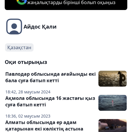
жаңалықтарды бірінші болып оқыңыз
Айдос Қали
Қазақстан
Оқи отырыңыз
Павлодар облысында ағайынды екі
бала суға батып кетті
18:42, 28 маусым 2024
Ақмола облысында 16 жастағы қыз
суға батып кетті
18:36, 02 маусым 2023
Алматы облысында ер адам
қатарынан екі көліктің астына