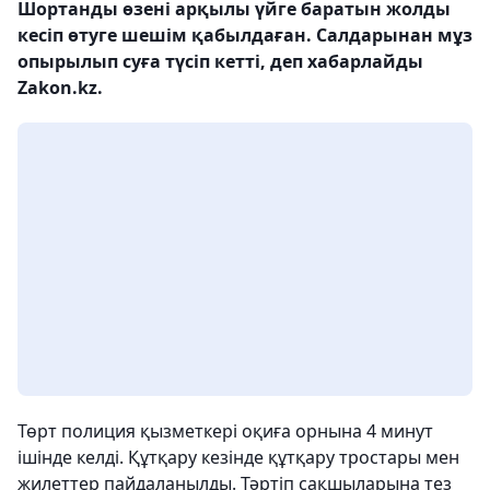
Шортанды өзені арқылы үйге баратын жолды
кесіп өтуге шешім қабылдаған. Салдарынан мұз
опырылып суға түсіп кетті, деп хабарлайды
Zakon.kz.
Төрт полиция қызметкері оқиға орнына 4 минут
ішінде келді. Құтқару кезінде құтқару тростары мен
жилеттер пайдаланылды. Тәртіп сақшыларына тез