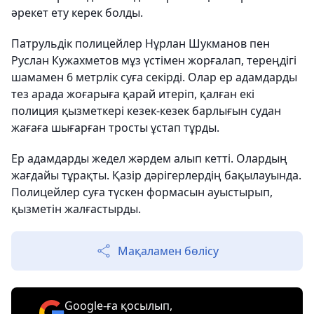
әрекет ету керек болды.
Патрульдік полицейлер Нұрлан Шукманов пен
Руслан Кужахметов мұз үстімен жорғалап, тереңдігі
шамамен 6 метрлік суға секірді. Олар ер адамдарды
тез арада жоғарыға қарай итеріп, қалған екі
полиция қызметкері кезек-кезек барлығын судан
жағаға шығарған тросты ұстап тұрды.
Ер адамдарды жедел жәрдем алып кетті. Олардың
жағдайы тұрақты. Қазір дәрігерлердің бақылауында.
Полицейлер суға түскен формасын ауыстырып,
қызметін жалғастырды.
Мақаламен бөлісу
Google-ға қосылып,