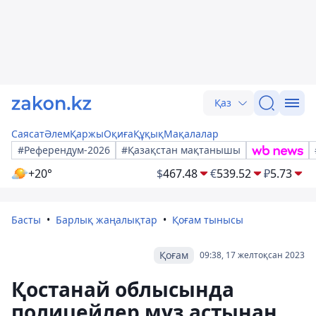
Қаз
Саясат
Әлем
Қаржы
Оқиға
Құқық
Мақалалар
#Референдум-2026
#Қазақстан мақтанышы
+20°
$
467.48
€
539.52
₽
5.73
Басты
Барлық жаңалықтар
Қоғам тынысы
Қоғам
09:38, 17 желтоқсан 2023
Қостанай облысында
полицейлер мұз астынан