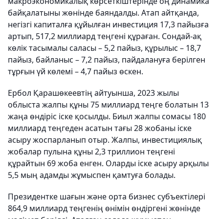
макроэкономикалық көрсеткіштерінде оң динамика
байқалатыны жөнінде баяндалды. Атап айтқанда,
негізгі капиталға құйылған инвестиция 17,3 пайызға
артып, 517,2 миллиард теңгені құраған. Сондай-ақ
көлік тасымалы саласы – 5,2 пайыз, құрылыс – 18,7
пайыз, байланыс – 7,2 пайыз, пайдалануға берілген
тұрғын үй көлемі – 4,7 пайыз өскен.
Ербол Қарашөкеевтің айтуынша, 2023 жылы
облыста жалпы құны 75 миллиард теңге болатын 13
жаңа өндіріс іске қосылды. Биыл жалпы сомасы 180
миллиард теңгеден асатын тағы 28 жобаны іске
асыру жоспарланып отыр. Жалпы, инвестициялық
жобалар пулына құны 2,3 триллион теңгені
құрайтын 69 жоба енген. Оларды іске асыру арқылы
5,5 мың адамды жұмыспен қамтуға болады.
Президентке шағын және орта бизнес субъектілері
864,9 миллиард теңгенің өнімін өндіргені жөнінде