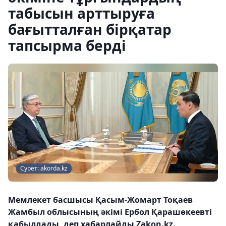
табысын арттыруға
бағытталған бірқатар
тапсырма берді
Сурет: akorda.kz
Мемлекет басшысы Қасым-Жомарт Тоқаев
Жамбыл облысының әкімі Ербол Қарашөкеевті
қабылдады, деп хабарлайды Zakon.kz.