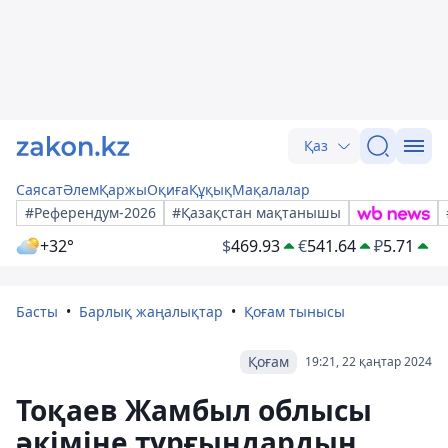
Қаз
Саясат
Әлем
Қаржы
Оқиға
Құқық
Мақалалар
#Референдум-2026
#Қазақстан мақтанышы
+32°
$
469.93
€
541.64
₽
5.71
Басты
Барлық жаңалықтар
Қоғам тынысы
Қоғам
19:21, 22 қаңтар 2024
Тоқаев Жамбыл облысы
әкіміне тұрғындардың