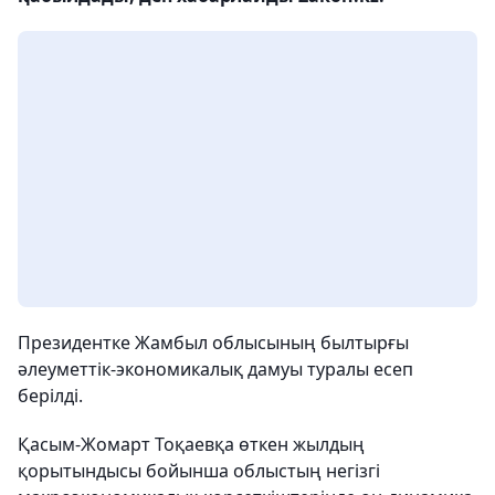
Президентке Жамбыл облысының былтырғы
әлеуметтік-экономикалық дамуы туралы есеп
берілді.
Қасым-Жомарт Тоқаевқа өткен жылдың
қорытындысы бойынша облыстың негізгі