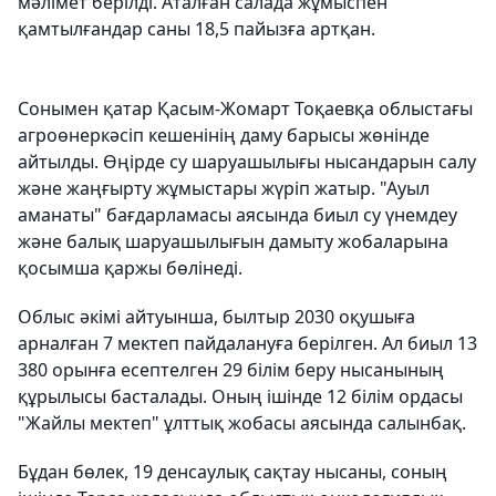
мәлімет берілді. Аталған салада жұмыспен
қамтылғандар саны 18,5 пайызға артқан.
Сонымен қатар Қасым-Жомарт Тоқаевқа облыстағы
агроөнеркәсіп кешенінің даму барысы жөнінде
айтылды. Өңірде су шаруашылығы нысандарын салу
және жаңғырту жұмыстары жүріп жатыр. "Ауыл
аманаты" бағдарламасы аясында биыл су үнемдеу
және балық шаруашылығын дамыту жобаларына
қосымша қаржы бөлінеді.
Облыс әкімі айтуынша, былтыр 2030 оқушыға
арналған 7 мектеп пайдалануға берілген. Ал биыл 13
380 орынға есептелген 29 білім беру нысанының
құрылысы басталады. Оның ішінде 12 білім ордасы
"Жайлы мектеп" ұлттық жобасы аясында салынбақ.
Бұдан бөлек, 19 денсаулық сақтау нысаны, соның