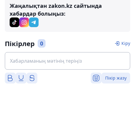
Жаңалықтан zakon.kz сайтында
хабардар болыңыз:
Пікірлер
0
Кіру
Пікір жазу