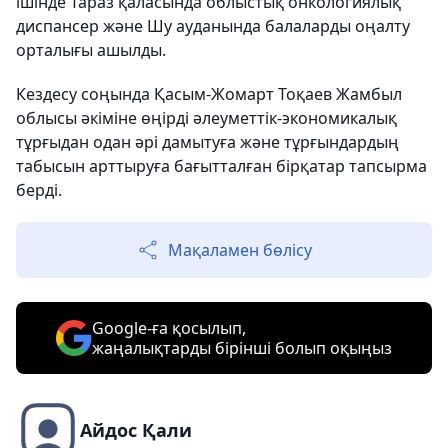
ішінде Тараз қаласында облыстық онкологиялық
диспансер және Шу ауданында балаларды оңалту
орталығы ашылды.
Кездесу соңында Қасым-Жомарт Тоқаев Жамбыл
облысы әкіміне өңірді әлеуметтік-экономикалық
тұрғыдан одан әрі дамытуға және тұрғындардың
табысын арттыруға бағытталған бірқатар тапсырма
берді.
Мақаламен бөлісу
Google-ға қосылып,
жаңалықтарды бірінші болып оқыңыз
Айдос Қали