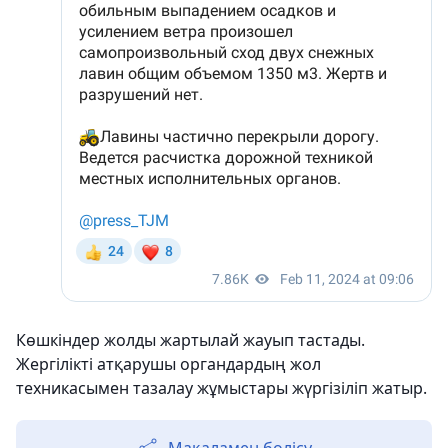
Көшкіндер жолды жартылай жауып тастады.
Жергілікті атқарушы органдардың жол
техникасымен тазалау жұмыстары жүргізіліп жатыр.