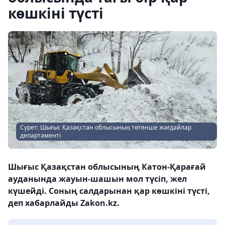
көшкіні түсті
Сурет: Шығыс Қазақстан облысының төтенше жағдайлар
департаменті
Шығыс Қазақстан облысының Катон-Қарағай
ауданында жауын-шашын мол түсіп, жел
күшейді. Соның салдарынан қар көшкіні түсті,
деп хабарлайды Zakon.kz.