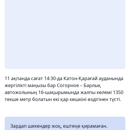
11 ақпанда сағат 14:30-да Катон-Қарағай ауданында
жергілікті маңызы бар Согорное – Барлық
автожолының 16-шақырымында жалпы көлемі 1350
текше метр болатын екі қар көшкіні өздігінен түсті.
Зардап шекендер жоқ, ештеңе қирамаған.