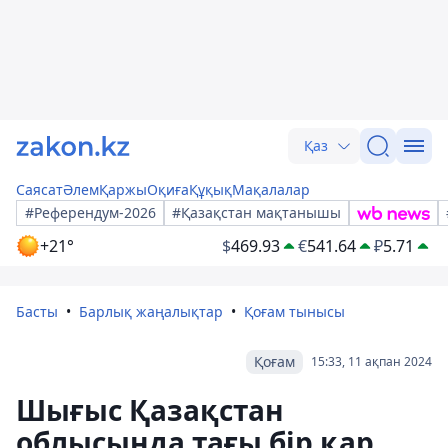
Қаз
Саясат
Әлем
Қаржы
Оқиға
Құқық
Мақалалар
#Референдум-2026
#Қазақстан мақтанышы
+21°
$
469.93
€
541.64
₽
5.71
Басты
Барлық жаңалықтар
Қоғам тынысы
Қоғам
15:33, 11 ақпан 2024
Шығыс Қазақстан
облысында тағы бір қар