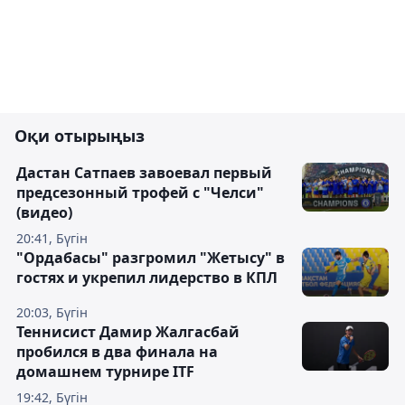
Оқи отырыңыз
Дастан Сатпаев завоевал первый
предсезонный трофей с "Челси"
(видео)
20:41, Бүгін
"Ордабасы" разгромил "Жетысу" в
гостях и укрепил лидерство в КПЛ
20:03, Бүгін
Теннисист Дамир Жалгасбай
пробился в два финала на
домашнем турнире ITF
19:42, Бүгін