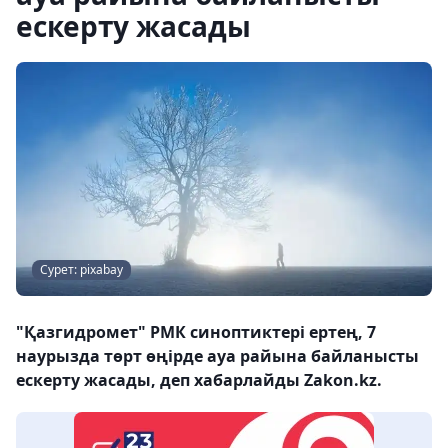
ескерту жасады
Сурет: pixabay
"Қазгидромет" РМК синоптиктері ертең, 7
наурызда төрт өңірде ауа райына байланысты
ескерту жасады, деп хабарлайды Zakon.kz.