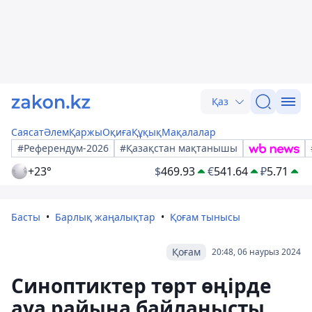
Қаз
Саясат
Әлем
Қаржы
Оқиға
Құқық
Мақалалар
#Референдум-2026
#Қазақстан мақтанышы
+23°
$
469.93
€
541.64
₽
5.71
Басты
Барлық жаңалықтар
Қоғам тынысы
Қоғам
20:48, 06 наурыз 2024
Синоптиктер төрт өңірде
ауа райына байланысты