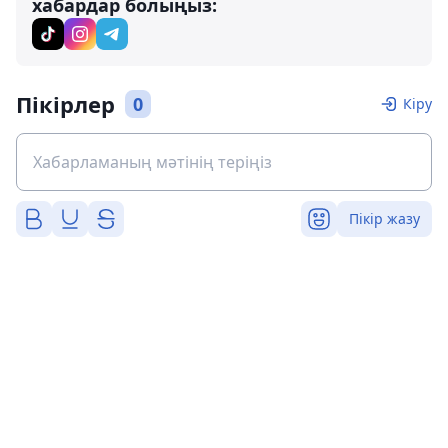
хабардар болыңыз:
Пікірлер
0
Кіру
Пікір жазу