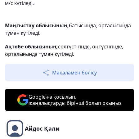
м/с күтіледі.
Маңғыстау облысының
батысында, орталығында
тұман күтіледі.
Ақтөбе облысының
солтүстігінде, оңтүстігінде,
орталығында тұман күтіледі.
Мақаламен бөлісу
Google-ға қосылып,
жаңалықтарды бірінші болып оқыңыз
Айдос Қали