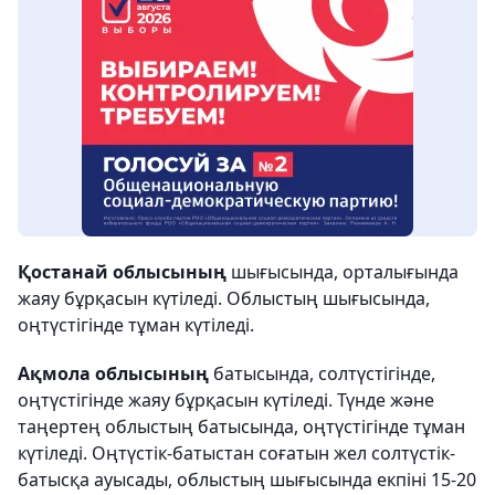
Қостанай облысының
шығысында, орталығында
жаяу бұрқасын күтіледі. Облыстың шығысында,
оңтүстігінде тұман күтіледі.
Ақмола облысының
батысында, солтүстігінде,
оңтүстігінде жаяу бұрқасын күтіледі. Түнде және
таңертең облыстың батысында, оңтүстігінде тұман
күтіледі. Оңтүстік-батыстан соғатын жел солтүстік-
батысқа ауысады, облыстың шығысында екпіні 15-20