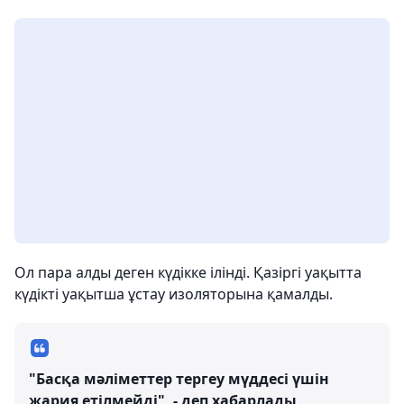
Ол пара алды деген күдікке ілінді. Қазіргі уақытта
күдікті уақытша ұстау изоляторына қамалды.
"Басқа мәліметтер тергеу мүддесі үшін
жария етілмейді", - деп хабарлады