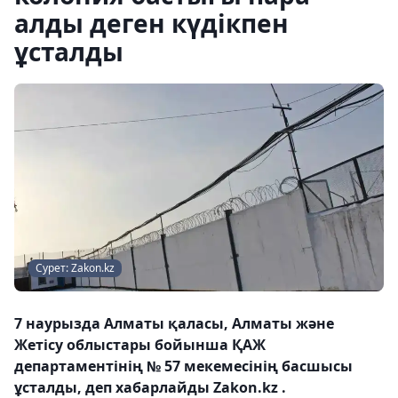
алды деген күдікпен
ұсталды
Сурет: Zakon.kz
7 наурызда Алматы қаласы, Алматы және
Жетісу облыстары бойынша ҚАЖ
департаментінің № 57 мекемесінің басшысы
ұсталды, деп хабарлайды Zakon.kz .