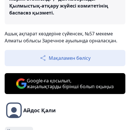
Қылмыстық-атқару жүйесі комитетінің
баспасөз қызметі.
Ашық ақпарат көздеріне сүйенсек, №57 мекеме
Алматы облысы Заречное ауылында орналасқан.
Мақаламен бөлісу
Google-ға қосылып,
жаңалықтарды бірінші болып оқыңыз
Айдос Қали