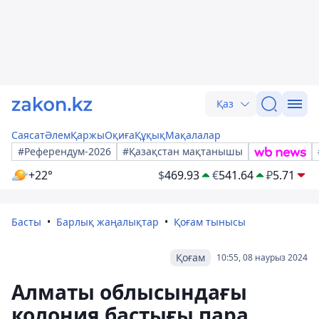
Қаз
Саясат
Әлем
Қаржы
Оқиға
Құқық
Мақалалар
#Референдум-2026
#Қазақстан мақтанышы
+22°
$
469.93
€
541.64
₽
5.71
Басты
Барлық жаңалықтар
Қоғам тынысы
Қоғам
10:55, 08 наурыз 2024
Алматы облысындағы
колония бастығы пара