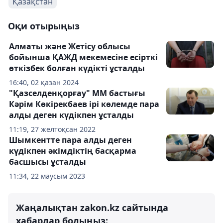
Қазақстан
Оқи отырыңыз
Алматы және Жетісу облысы
бойынша ҚАЖД мекемесіне есірткі
өткізбек болған күдікті ұсталды
16:40, 02 қазан 2024
"Қазселденқорғау" ММ бастығы
Кәрім Көкірекбаев ірі көлемде пара
алды деген күдікпен ұсталды
11:19, 27 желтоқсан 2022
Шымкентте пара алды деген
күдікпен әкімдіктің басқарма
басшысы ұсталды
11:34, 22 маусым 2023
Жаңалықтан zakon.kz сайтында
хабардар болыңыз: