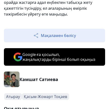
орайда жастарға адал еңбекпен табысқа жету
қажеттігін түсіндіру, ел ағаларының өмірлік
тәжірибесін үйрету өте маңызды.
Мақаламен бөлісу
Google-ға қосылып,
жаңалықтарды бірінші болып оқыңыз
Камшат Сатиева
Атырау
Қасым-Жомарт Тоқаев
Оқи отырыңыз