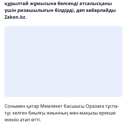
құрылтай жұмысына белсенді атсалысқаны
үшін ризашылығын білдірді, деп хабарлайды
Zakon.kz.
Сонымен қатар Мемлекет басшысы Оразаға тұспа-
тұс келген биылғы жиынның мән-маңызы ерекше
екенін атап өтті.