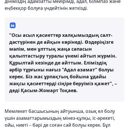
дініміздің адамзатты мейірімді, адал, білімпаз және
еңбекқор болуға үндейтінін жеткізді.
"Осы асыл қасиеттер халқымыздың салт-
дәстүрінен де айқын көрінеді. Өздеріңізге
мәлім, мен ұлттың жаңа сапасын
қалыптастыру туралы үнемі айтып жүрмін.
Құрылтай кезінде де айттым. Еліміздің
әрбір тұрғыны нағыз "Адал азамат" болуы
керек. Біз жас ұрпақтың бойына ұдайы
жақсы қасиеттерді сіңіре беруіміз қажет", –
деді Қасым-Жомарт Тоқаев.
Мемлекет басшысының айтуынша, озық ел болу
үшін азаматтарымыздың мінез-құлқы, іс-әрекеті,
ойы, ниеті – бәрі де соған сай болуы керек. Бұл