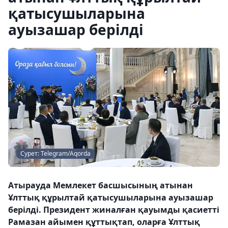
қатысушыларына
ауызашар берілді
Сурет: Telegram/Aqorda
Атырауда Мемлекет басшысының атынан
Ұлттық құрылтай қатысушыларына ауызашар
берілді. Президент жиналған қауымды қасиетті
Рамазан айымен құттықтап, оларға Ұлттық