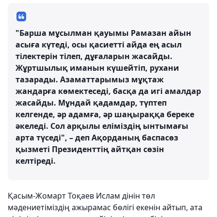
"Барша мұсылман қауымы Рамазан айын
асыға күтеді, осы қасиетті айда ең асыл
тілектерін тілеп, дұғаларын жасайды.
Жұртшылық иманын күшейтіп, рухани
тазарады. Азаматтарымыз мұқтаж
жандарға көмектеседі, басқа да игі амалдар
жасайды. Мұндай қадамдар, түптеп
келгенде, әр адамға, әр шаңыраққа береке
әкеледі. Сол арқылы еліміздің ынтымағы
арта түседі", – деп Ақорданың баспасөз
қызметі Президенттің айтқан сөзін
келтіреді.
Қасым-Жомарт Тоқаев Ислам дінін төл
мәдениетіміздің ажырамас бөлігі екенін айтып, ата