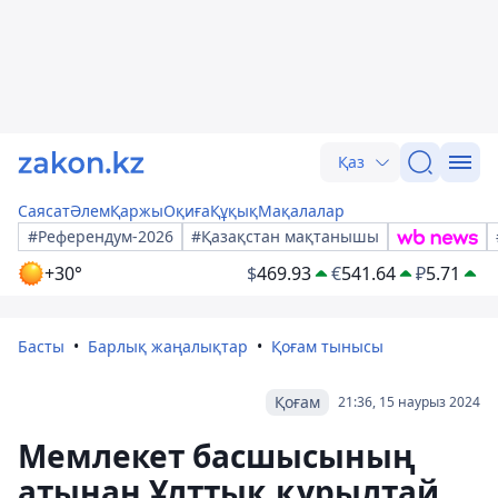
Қаз
Саясат
Әлем
Қаржы
Оқиға
Құқық
Мақалалар
#Референдум-2026
#Қазақстан мақтанышы
+30°
$
469.93
€
541.64
₽
5.71
Басты
Барлық жаңалықтар
Қоғам тынысы
Қоғам
21:36, 15 наурыз 2024
Мемлекет басшысының
атынан Ұлттық құрылтай