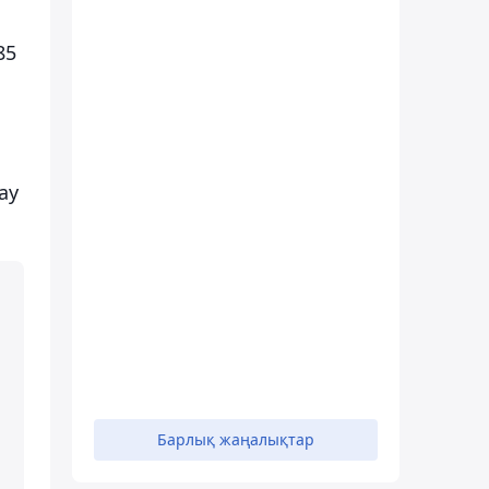
85
ау
Барлық жаңалықтар