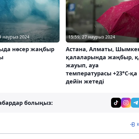
19 наурыз 2024
15:59, 27 наурыз 2024
ыда нөсер жаңбыр
Астана, Алматы, Шымке
ы
қалаларында жаңбыр, қ
жауып, ауа
температурасы +23°С-қа
дейін жетеді
абардар болыңыз: