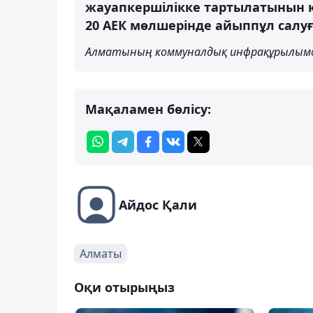
жауапкершілікке тартылатынын қ
20 АЕК мөлшерінде айыппұл салуғ
Алматының коммуналдық инфрақұрылым
Мақаламен бөлісу:
Айдос Қали
Алматы
Оқи отырыңыз