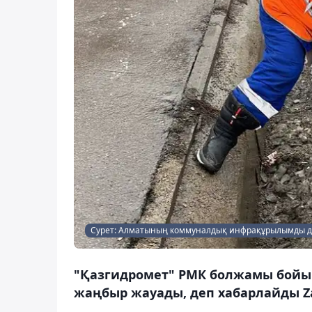
Сурет: Алматының коммуналдық инфрақұрылымды д
"Қазгидромет" РМК болжамы бойын
жаңбыр жауады, деп хабарлайды Za