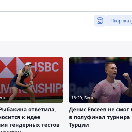
Пікір жаз
үгін
18:29, Бүгін
Рыбакина ответила,
Денис Евсеев не смог
носится к идее
в полуфинал турнира 
ия гендерных тестов
Турции