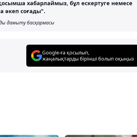
осымша хабарлаймыз, бұл ескертуге немесе
а әкеп соғады".
ды дамыту басқармасы
Google-ға қосылып,
жаңалықтарды бірінші болып оқыңыз