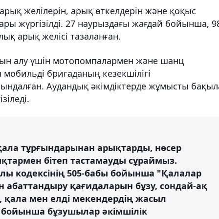
рық желілерін, арық өткелдерін және қоқыс
ары жүргізілді. 27 наурыздағы жағдай бойынша, 9
ық арық желісі тазаланған.
дын алу үшін мотопомпалармен және шанц
 мобильді бригаданың кезекшілігі
ындалған. Аудандық әкімдіктерде жұмысты бақыл
зіледі.
қала тұрғындарынан арықтарды, нөсер
қтармен бітеп тастамауды сұраймыз.
лы кодексінің 505-бабы бойынша "Қалалар
н абаттандыру қағидаларын бұзу, сондай-ақ
, қала мен елді мекендердің жасыл
 бойынша бұзушылар әкімшілік