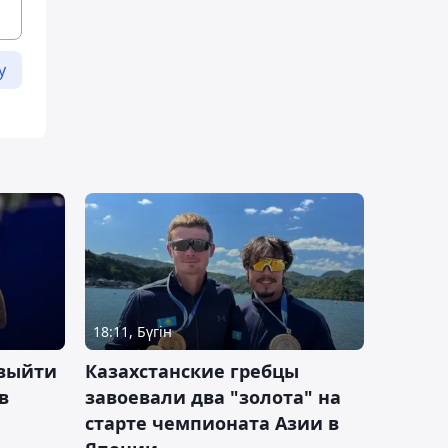
у
18:11, Бүгін
 выйти
Казахстанские гребцы
в
завоевали два "золота" на
старте чемпионата Азии в