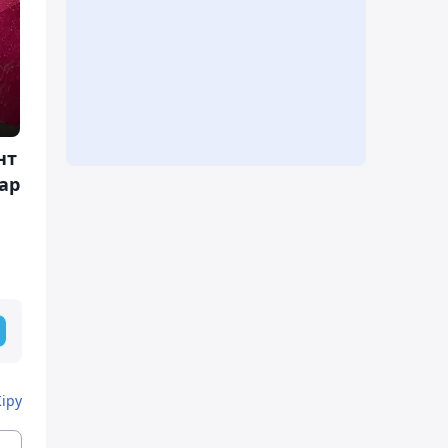
нт
ар
Кіру