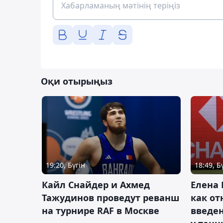
Оқи отырыңыз
19:20, Бүгін
18:49, Б
Кайл Снайдер и Ахмед
Елена 
Тажудинов проведут реванш
как от
на турнире RAF в Москве
введен