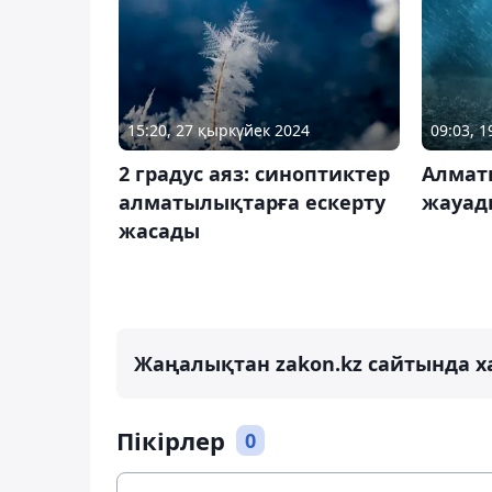
15:20, 27 қыркүйек 2024
09:03, 
2 градус аяз: синоптиктер
Алмат
алматылықтарға ескерту
жауад
жасады
Жаңалықтан zakon.kz сайтында х
Пікірлер
0