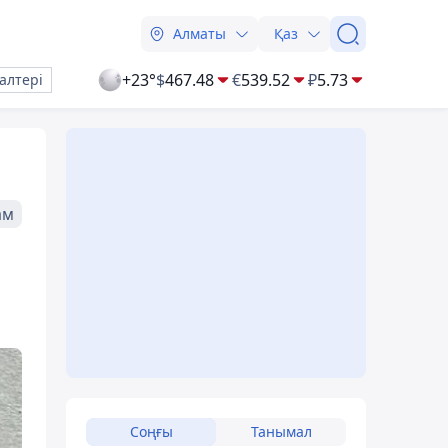
Алматы
Қаз
+23°
$
467.48
€
539.52
₽
5.73
алтері
ам
Соңғы
Танымал