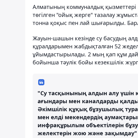
Алматының коммуналдық қызметтері а
төгілген "ойық жерге" тазалау жұмыст
тонна қоқыс пен лай шығарылды. Барл
Жауын-шашын кезінде су басудың ал
құралдарымен жабдықталған 52 жедел
ұйымдастырылады. 2 мың қап құм дай
бойынша тәулік бойы кезекшілік жүргі
"Су тасқынының алдын алу үшін 
ағындары мен каналдарды қалды
Әкімшілік құқық бұзушылық тура
мен елді мекендердің аумақтары
инфрақұрылым объектілерін бұзу
желектерін жою және зақымдау"