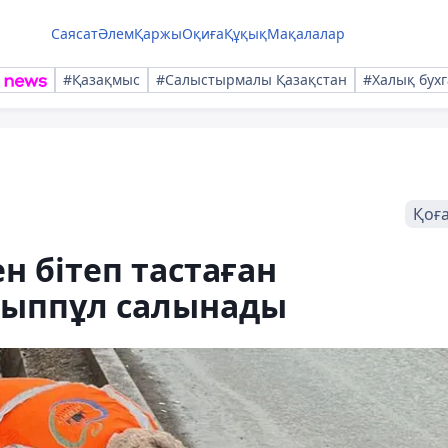
Саясат
Әлем
Қаржы
Оқиға
Құқық
Мақалалар
#Қазақмыс
#Салыстырмалы Қазақстан
#Халық бухг
Қоғ
 бітеп тастаған
йыппұл салынады