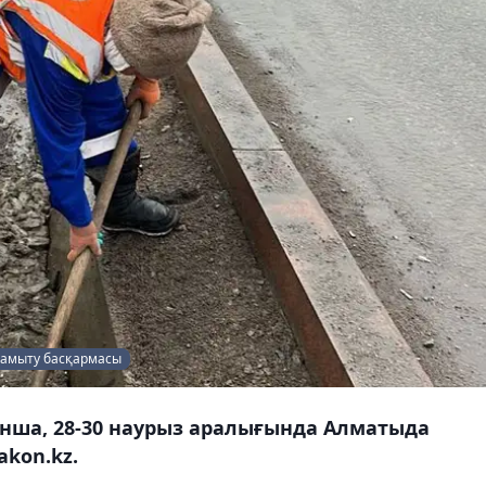
амыту басқармасы
ша, 28-30 наурыз аралығында Алматыда
kon.kz.