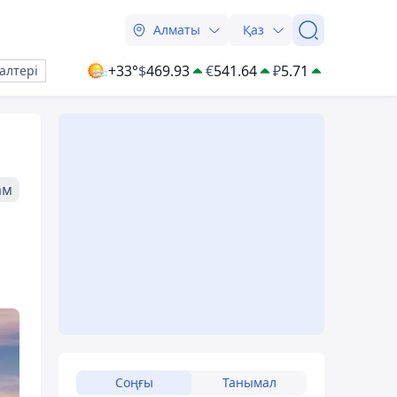
Алматы
Қаз
+33°
$
469.93
€
541.64
₽
5.71
алтері
ам
Соңғы
Танымал