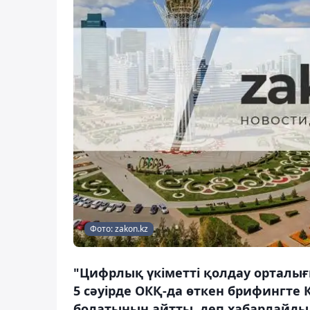
Фото: zakon.kz
"Цифрлық үкіметті қолдау орталығ
5 сәуірде ОКҚ-да өткен брифингте
болатынын айтты, деп хабарлайды 