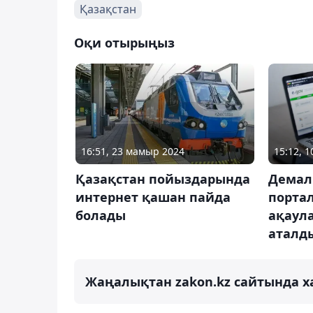
Қазақстан
Оқи отырыңыз
16:51, 23 мамыр 2024
15:12, 
Қазақстан пойыздарында
Демал
интернет қашан пайда
порта
болады
ақаула
аталд
Жаңалықтан zakon.kz сайтында х