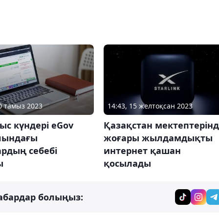
10 тамыз 2023
14:43, 15 желтоқсан 2023
ыс күндері eGov
Қазақстан мектептерін
лындағы
жоғары жылдамдықты
рдың себебі
интернет қашан
ы
қосылады
абардар болыңыз: