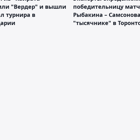
или "Вердер" и вышли
победительницу матч
л турнира в
Рыбакина – Самсонова
арии
"тысячнике" в Торонт