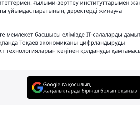
итеттермен, ғылыми-зерттеу институттарымен жә
ы ұйымдастыратынын, деректерді жинауға
те мемлекет басшысы елімізде IT-салаларды дамы
 ақпанда Тоқаев экономиканы цифрландыруды
кт технологияларын кеңінен қолдануды қамтамас
Google-ға қосылып,
жаңалықтарды бірінші болып оқыңыз