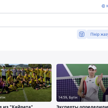
Пікір жаз
үгін
14:59, Бүгін
 из "Кайрата"
Эксперты определили