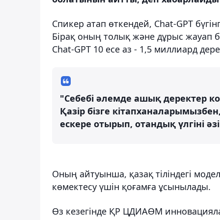
Спикер атап өткендей, Chat-GPT бүгінг
Бірақ оның толық және дұрыс жауап бе
Chat-GPT 10 есе аз - 1,5 миллиард дере
"Себебі әлемде ашық деректер ко
Қазір бізге кітапханаларымызбе
ескере отырып, отандық үлгіні әзі
Оның айтуынша, қазақ тіліндегі модел
көмектесу үшін қоғамға ұсынылады.
Өз кезегінде ҚР ЦДИАӨМ инновациял