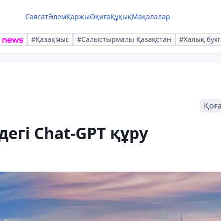
Саясат
Әлем
Қаржы
Оқиға
Құқық
Мақалалар
#Қазақмыс
#Салыстырмалы Қазақстан
#Халық бухг
Қоғ
дегі Chat-GPT құру