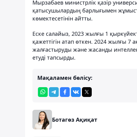
Мырзабаев министрлік қазір универс
қатысушылардың барлығымен жұмыст
көмектесетінін айтты.
Еске салайыз, 2023 жылғы 1 қыркүйек
қажеттігін атап өткен. 2024 жылғы 7
жалғастыруды және жасанды интелле
етуді тапсырды.
Мақаламен бөлісу:
Ботагөз Ақиқат