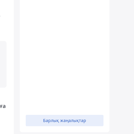
.
уға
Барлық жаңалықтар