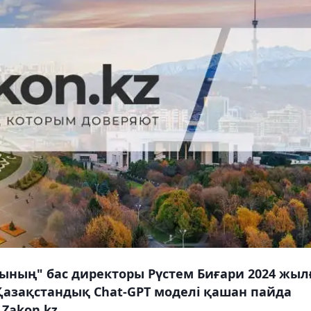
ының" бас директоры Рүстем Биғари 2024 жыл
 Қазақстандық Chat-GPT моделі қашан пайда
Zakon.kz.