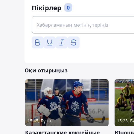
Пікірлер
0
Оқи отырыңыз
15:45, Бүгін
15:23, Б
Казахстанские хоккейные
Юноши