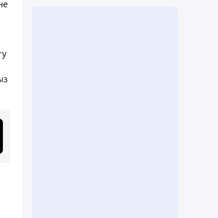
не
ту
ыз