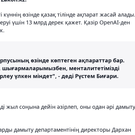
і күннің өзінде қазақ тілінде ақпарат жасай алады
руі үшін 13 млрд дерек қажет. Қазір OpenAI-ден
к.
рпусының өзінде көптеген ақпараттар бар.
н, шығармаларымызбен, менталитетімізді
рлеу үлкен міндет", - деді Рүстем Биғари.
ді жыл соңына дейін әзірлеп, оны одан әрі дамыт
арды дамыту департаментінің директоры Дархан