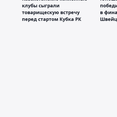
клубы сыграли
побед
товарищескую встречу
в фина
перед стартом Кубка РК
Швейц