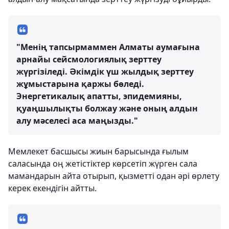
"Менің тапсырмаммен Алматы аумағына
арнайы сейсмологиялық зерттеу
жүргізіледі. Әкімдік үш жылдық зерттеу
жұмыстарына қаржы бөледі.
Энергетикалық апатты, эпидемияны,
қуаңшылықты болжау және оның алдын
алу мәселесі аса маңызды."
Мемлекет басшысы жиын барысында ғылым
саласында оң жетістіктер көрсетіп жүрген сала
мамандарын айта отырып, қызметті одан әрі өрлету
керек екендігін айтты.