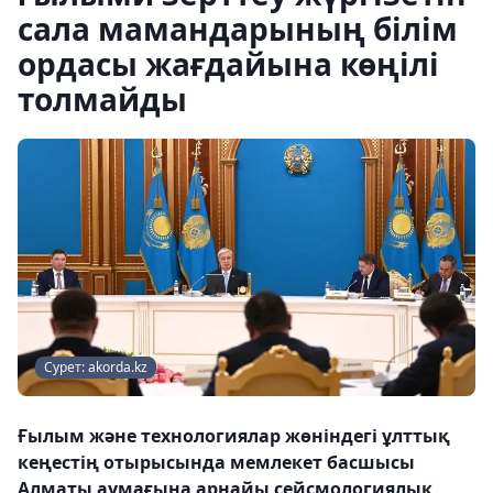
сала мамандарының білім
ордасы жағдайына көңілі
толмайды
Сурет: akorda.kz
Ғылым және технологиялар жөніндегі ұлттық
кеңестің отырысында мемлекет басшысы
Алматы аумағына арнайы сейсмологиялық