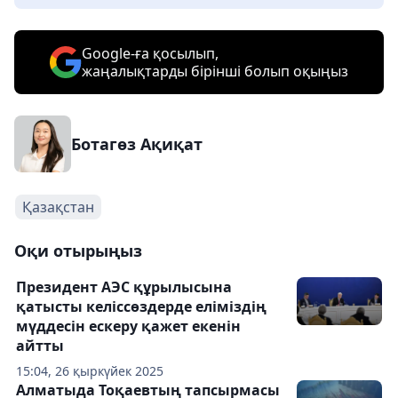
Google-ға қосылып,
жаңалықтарды бірінші болып оқыңыз
Ботагөз Ақиқат
Қазақстан
Оқи отырыңыз
Президент АЭС құрылысына
қатысты келіссөздерде еліміздің
мүддесін ескеру қажет екенін
айтты
15:04, 26 қыркүйек 2025
Алматыда Тоқаевтың тапсырмасы