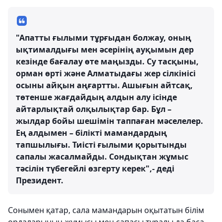
"Апатты ғылыми тұрғыдан болжау, оның
ықтималдығы мен әсерінің ауқымын дер
кезінде бағалау өте маңызды. Су тасқыны,
орман өрті және Алматыдағы жер сілкінісі
осыны айқын аңғартты. Ашығын айтсақ,
төтенше жағдайдың алдын алу ісінде
айтарлықтай олқылықтар бар. Бұл –
жылдар бойы шешімін таппаған мәселелер.
Ең алдымен – білікті мамандардың
тапшылығы. Тиісті ғылыми қорытынды
сапалы жасалмайды. Сондықтан жұмыс
тәсілін түбегейлі өзгерту керек",- деді
Президент.
Сонымен қатар, сала мамандарын оқытатын білім