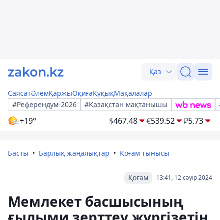
Қаз
Саясат
Әлем
Қаржы
Оқиға
Құқық
Мақалалар
#Референдум-2026
#Қазақстан мақтанышы
+19°
$
467.48
€
539.52
₽
5.73
Басты
Барлық жаңалықтар
Қоғам тынысы
Қоғам
13:41, 12 сәуір 2024
Мемлекет басшысының
ғылыми зерттеу жүргізетін