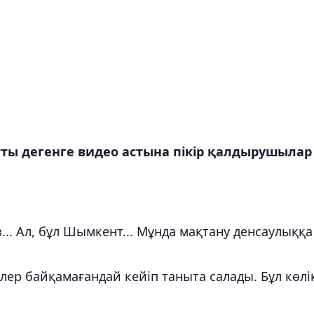
тты дегенге видео астына пікір қалдырушылар
з... Ал, бұл Шымкент... Мұнда мақтану денсаулыққа
ер байқамағандай кейіп таныта салады. Бұл көлік