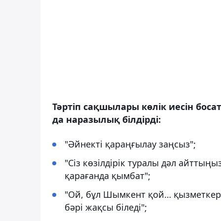
Тәртіп сақшылары көлік иесін боса
да наразылық білдірді:
"Әйнекті қараңғылау заңсыз";
"Сіз көзілдірік туралы дәл айттыңы
қарағанда қымбат";
"Ой, бұл Шымкент қой… қызметкерл
бәрі жақсы біледі";