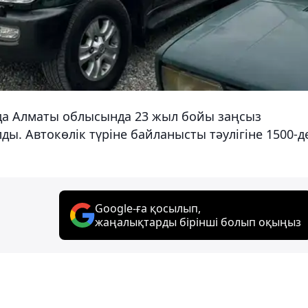
да Алматы облысында 23 жыл бойы заңсыз
лды. Автокөлік түріне байланысты тәулігіне 1500-д
Google-ға қосылып,
жаңалықтарды бірінші болып оқыңыз