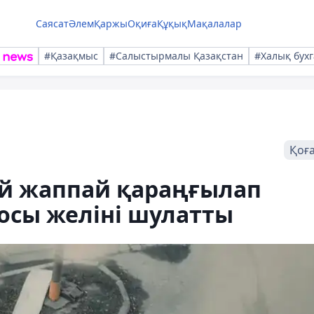
Саясат
Әлем
Қаржы
Оқиға
Құқық
Мақалалар
#Қазақмыс
#Салыстырмалы Қазақстан
#Халық бухг
Қоғ
ей жаппай қараңғылап
еосы желіні шулатты