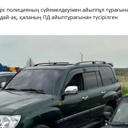
дік полицияның сүйемелдеуімен айыппұл тұрағын
ндай-ақ, қаланың ПД айыптұрағынан түсірілген