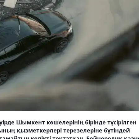
уірде Шымкент көшелерінің бірінде түсірілген
ының қызметкерлері терезелеріне бүтіндей
ғамайтын көлікті тоқтатқан. Бейнеролик қазн