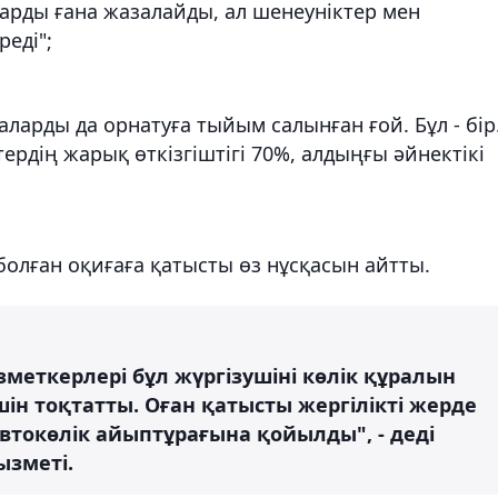
дарды ғана жазалайды, ал шенеуніктер мен
еді";
аларды да орнатуға тыйым салынған ғой. Бұл - бір
ердің жарық өткізгіштігі 70%, алдыңғы әйнектікі
болған оқиғаға қатысты өз нұсқасын айтты.
зметкерлері бұл жүргізушіні көлік құралын
ін тоқтатты. Оған қатысты жергілікті жерде
втокөлік айыптұрағына қойылды", - деді
ызметі.