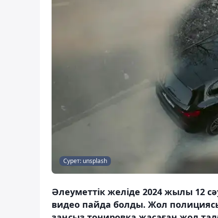
Сурет: unsplash
Әлеуметтік желіде 2024 жылы 12 сә
видео пайда болды. Жол полицияс
заңсыз тонировка жасаған жол тал