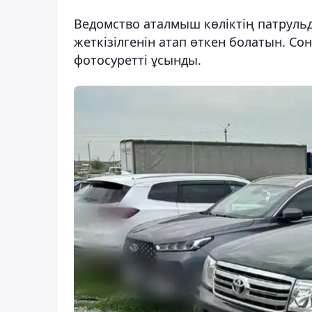
Ведомство аталмыш көліктің патруль
жеткізілгенін атап өткен болатын. Со
фотосуретті ұсынды.