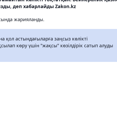
ды, деп хабарлайды Zakon.kz
сында жарияланды.
 қол астындағыларға заңсыз көлікті
ылап көру үшін "жақсы" көзілдірік сатып алуды