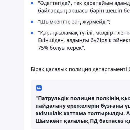
"Әдеттегідей, тек қарапайым адам
байлардың ақшасы бәрін шешіп бер
"Шымкентте заң жүрмейді";
"Қараңғыламақ түгілі, мөлдір пленк
Екіншіден, алдыңғы бүйірлік әйнект
75% болуы керек".
Бірақ қалалық полиция департаменті 
"Патрульдік полиция полкінің қы
пайдалану ережелерін бұзғаны үш
әкімшілік хаттама толтырылды. А
Шымкент қалалық ПД баспасөз қ