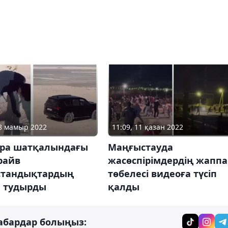
18 мамыр 2022
11:09, 11 қазан 2022
ра шатқалындағы
Маңғыстауда
райв
жасөспірімдердің жапп
стандықтардың
төбелесі видеоға түсіп
 тудырды
қалды
абардар болыңыз: