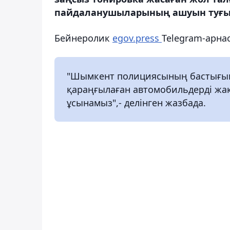
пайдаланушыларының ашуын туғыз
Бейнеролик
egov.press
Telegram-арна
"Шымкент полициясының бастығына
қараңғылаған автомобильдерді жақс
ұсынамыз",- делінген жазбада.