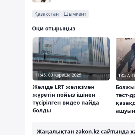
Қазақстан
Шымкент
Оқи отырыңыз
11:45, 09 қараша 2025
18:37, 
Желіде LRT желісімен
Бозжы
жүретін пойыз ішінен
тест-д
түсірілген видео пайда
қазақ
болды
ашуын
Жаңалықтан zakon.kz сайтында х