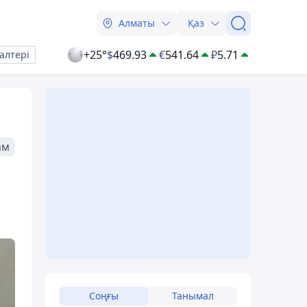
Алматы
Қаз
+25°
$
469.93
€
541.64
₽
5.71
алтері
ам
Соңғы
Танымал