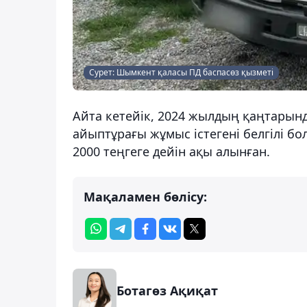
Сурет: Шымкент қаласы ПД баспасөз қызметі
Айта кетейік, 2024 жылдың қаңтарын
айыптұрағы жұмыс істегені белгілі бо
2000 теңгеге дейін ақы алынған.
Мақаламен бөлісу:
Ботагөз Ақиқат