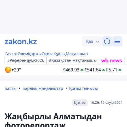
Қаз
Саясат
Әлем
Қаржы
Оқиға
Құқық
Мақалалар
#Референдум-2026
#Қазақстан мақтанышы
+20°
$
469.93
€
541.64
₽
5.71
Басты
Барлық жаңалықтар
Қоғам тынысы
Қоғам
16:26, 16 сәуір 2024
Жаңбырлы Алматыдан
фоторепортаж