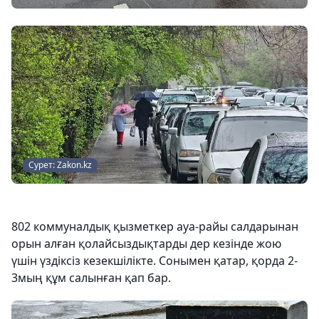
Сурет: Zakon.kz
802 коммуналдық қызметкер ауа-райы салдарынан
орын алған қолайсыздықтарды дер кезінде жою
үшін үздіксіз кезекшілікте. Сонымен қатар, қорда 2-
3мың құм салынған қап бар.