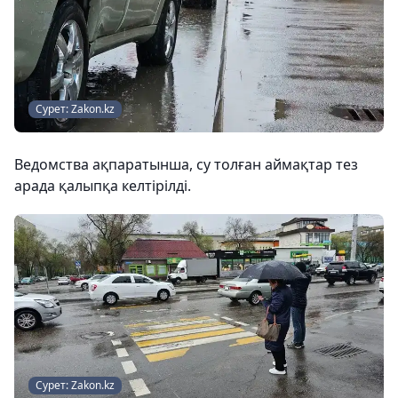
Сурет: Zakon.kz
Ведомства ақпаратынша, су толған аймақтар тез
арада қалыпқа келтірілді.
Сурет: Zakon.kz