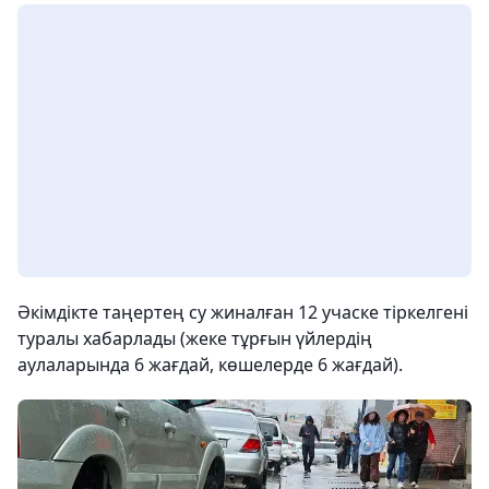
Әкімдікте таңертең су жиналған 12 учаске тіркелгені
туралы хабарлады (жеке тұрғын үйлердің
аулаларында 6 жағдай, көшелерде 6 жағдай).