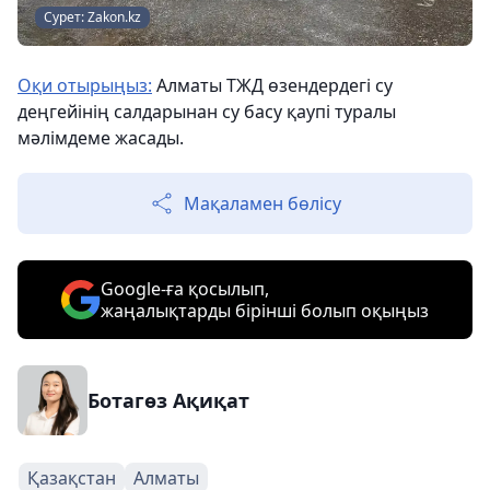
Сурет: Zakon.kz
Оқи отырыңыз:
Алматы ТЖД өзендердегі су
деңгейінің салдарынан су басу қаупі туралы
мәлімдеме жасады.
Мақаламен бөлісу
Google-ға қосылып,
жаңалықтарды бірінші болып оқыңыз
Ботагөз Ақиқат
Қазақстан
Алматы