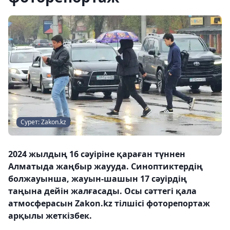
Сурет: Zakon.kz
2024 жылдың 16 сәуіріне қараған түннен
Алматыда жаңбыр жаууда. Синоптиктердің
болжауынша, жауын-шашын 17 сәуірдің
таңына дейін жалғасады. Осы сәттегі қала
атмосферасын Zakon.kz тілшісі фоторепортаж
арқылы жеткізбек.