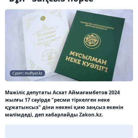
Сурет: muftyat.kz
Мәжіліс депутаты Асхат Аймағамбетов 2024
жылғы 17 сәуірде "ресми тіркелген неке
құжатынсыз" діни некені қию заңсыз екенін
мәлімдеді, деп хабарлайды Zakon.kz.