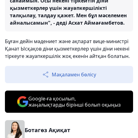
санаймын. Осы некені тіркейтін діни
қызметкерлер үшін жауапкершілікті
талқылау, талдау қажет. Мен бұл мәселемен
айналысамын", - деді Асхат Аймағамбетов.
Бұған дейін мәдениет және ақпарат вице-министрі
Қанат Ысқақов діни қызметкерлер үшін діни некені
тіркеуге жауапкершілік жоқ екенін айтқан болатын.
Мақаламен бөлісу
Google-ға қосылып,
жаңалықтарды бірінші болып оқыңыз
Ботагөз Ақиқат