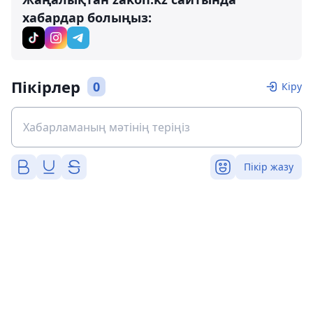
хабардар болыңыз:
Пікірлер
0
Кіру
Пікір жазу