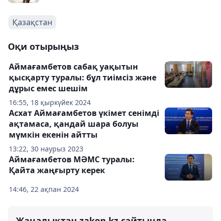
Қазақстан
Оқи отырыңыз
Аймағамбетов сабақ уақытын
қысқарту туралы: бұл тиімсіз және
дұрыс емес шешім
16:55, 18 қыркүйек 2024
Асхат Аймағамбетов үкімет сенімді
ақтамаса, қандай шара болуы
мүмкін екенін айтты
13:22, 30 наурыз 2023
Аймағамбетов МӘМС туралы:
Қайта жаңғырту керек
14:46, 22 ақпан 2024
Жаңалықтан zakon.kz сайтында