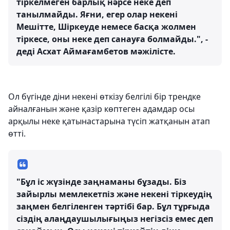
тіркелмеген барлық нәрсе неке деп
танылмайды. Яғни, егер олар некені
Мешітте, Шіркеуде немесе басқа жолмен
тіркесе, оны неке деп санауға болмайды.", -
деді Асхат Аймағамбетов мәжілісте.
Ол бүгінде діни некені өткізу белгілі бір трендке
айналғанын және қазір көптеген адамдар осы
арқылы неке қатынастарына түсіп жатқанын атап
өтті.
"Бұл іс жүзінде заңнаманы бұзады. Біз
зайырлы мемлекетпіз және некені тіркеудің
заңмен белгіленген тәртібі бар. Бұл тұрғыда
сіздің алаңдаушылығыңыз негізсіз емес деп