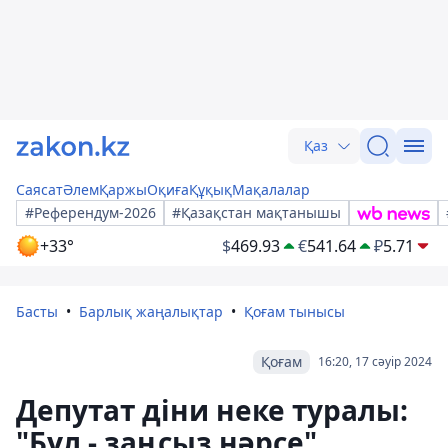
Қаз
Саясат
Әлем
Қаржы
Оқиға
Құқық
Мақалалар
#Референдум-2026
#Қазақстан мақтанышы
+33°
$
469.93
€
541.64
₽
5.71
Басты
Барлық жаңалықтар
Қоғам тынысы
Қоғам
16:20, 17 сәуір 2024
Депутат діни неке туралы:
"Бұл - заңсыз нәрсе"