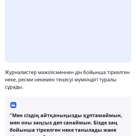
Журналистер мәжілісменнен дін бойынша тіркелген
неке, ресми некемен теңесуі мүмкіндігі туралы
сұрады.
"Мен сіздің айтқаныңызды құптамаймын,
мен оны заңсыз деп санаймын. Бізде заң
бойынша тіркелген неке танылады және