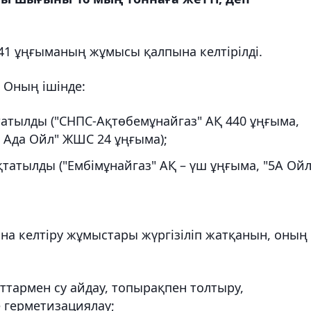
41 ұңғыманың жұмысы қалпына келтірілді.
. Оның ішінде:
атылды ("СНПС-Ақтөбемұнайгаз" АҚ 440 ұңғыма,
 Ада Ойл" ЖШС 24 ұңғыма);
татылды ("Ембімұнайгаз" АҚ – үш ұңғыма, "5А Ойл
ына келтіру жұмыстары жүргізіліп жатқанын, оның
тармен су айдау, топырақпен толтыру,
 герметизациялау;