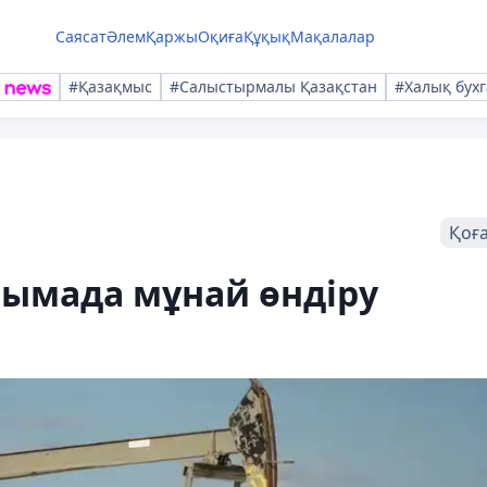
Саясат
Әлем
Қаржы
Оқиға
Құқық
Мақалалар
#Қазақмыс
#Салыстырмалы Қазақстан
#Халық бухг
Қоғ
ғымада мұнай өндіру