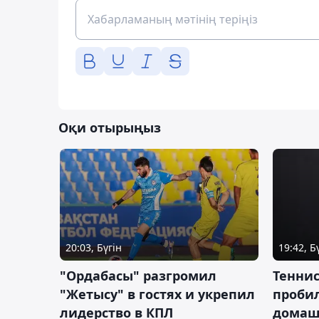
Оқи отырыңыз
20:03, Бүгін
19:42, Б
"Ордабасы" разгромил
Тенни
"Жетысу" в гостях и укрепил
пробил
лидерство в КПЛ
домаш