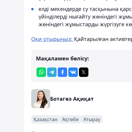
елді мекендерде су тасқынына қарс
үйінділерді нығайту жөніндегі жұм
жөніндегі жұмыстарды жүргізуге кө
Оқи отырыңыз:
Қайтарылған активте
Мақаламен бөлісу:
Ботагөз Ақиқат
Қазақстан
Ақтөбе
Атырау