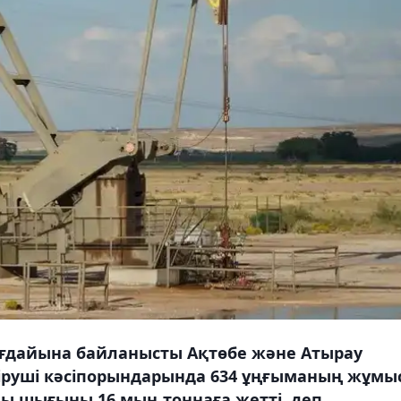
ғдайына байланысты Ақтөбе және Атырау
іруші кәсіпорындарында 634 ұңғыманың жұмы
ы шығыны 16 мың тоннаға жетті, деп