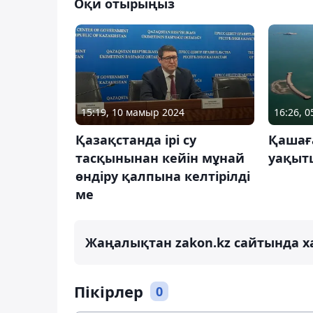
Оқи отырыңыз
15:19, 10 мамыр 2024
16:26, 
Қазақстанда ірі су
Қашағ
тасқынынан кейін мұнай
уақыт
өндіру қалпына келтірілді
ме
Жаңалықтан zakon.kz сайтында х
Пікірлер
0