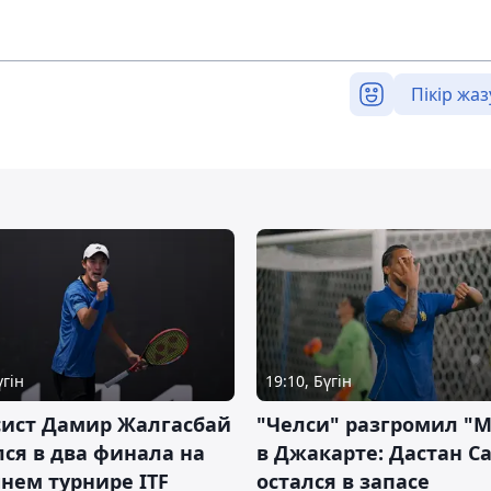
Пікір жаз
үгін
19:10, Бүгін
сист Дамир Жалгасбай
"Челси" разгромил "
ся в два финала на
в Джакарте: Дастан С
нем турнире ITF
остался в запасе