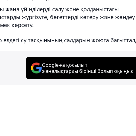
ы жаңа үйінділерді салу және қолданыстағы
ыстарды жүргізуге, бөгеттерді көтеру және жөндеу
мек көрсету.
р елдегі су тасқынының салдарын жоюға бағытта
Google-ға қосылып,
жаңалықтарды бірінші болып оқыңыз