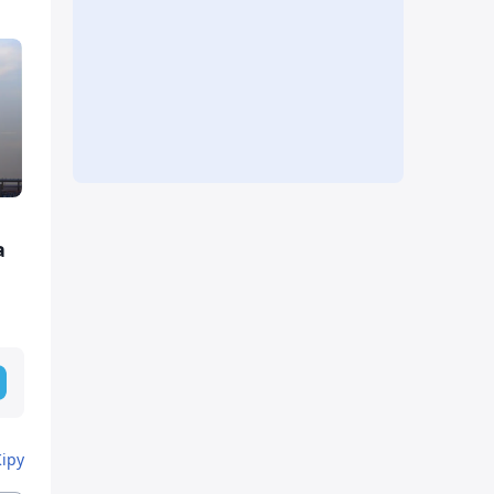
а
Кіру