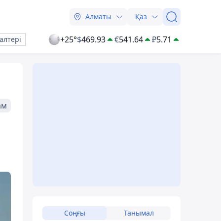
Алматы
Қаз
+25°
$
469.93
€
541.64
₽
5.71
алтері
ам
Соңғы
Танымал