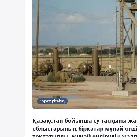
Сурет: pixabay
Қазақстан бойынша су тасқыны жа
облыстарының бірқатар мұнай өнд
тоқтатылды. Мұнай өндірудің жалп