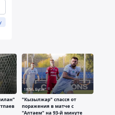
у
18:56, Бүгін
Милан"
"Кызылжар" спасся от
атпаев
поражения в матче с
"Алтаем" на 93-й минуте