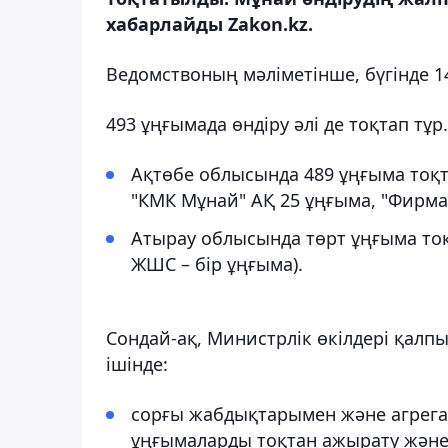
хабарлайды Zakon.kz.
Ведомствоның мәліметінше, бүгінде 1
493 ұңғымада өндіру әлі де тоқтап тұр
Ақтөбе облысында 489 ұңғыма тоқт
"КМК Мұнай" АҚ 25 ұңғыма, "Фирма
Атырау облысында төрт ұңғыма тоқ
ЖШС – бір ұңғыма).
Сондай-ақ, Министрлік өкілдері қалп
ішінде:
сорғы жабдықтарымен және агрегат
ұңғымаларды тоқтан ажырату және