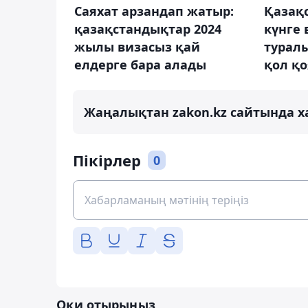
Саяхат арзандап жатыр:
Қазақс
қазақстандықтар 2024
күнге 
жылы визасыз қай
туралы
елдерге бара алады
қол қ
Жаңалықтан zakon.kz сайтында х
Пікірлер
0
Оқи отырыңыз