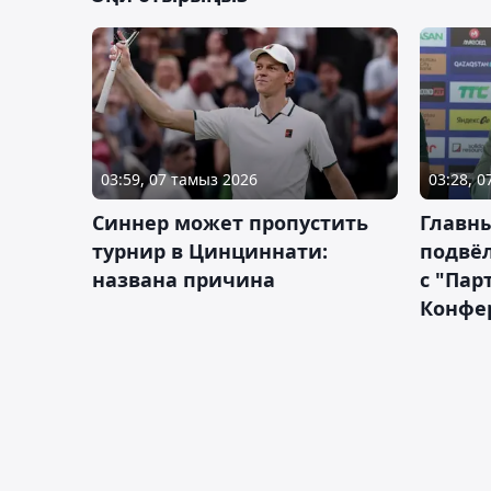
03:59, 07 тамыз 2026
03:28, 
Синнер может пропустить
Главны
турнир в Цинциннати:
подвёл
названа причина
с "Пар
Конфе