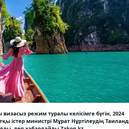
визасыз режим туралы келісімге бүгін, 2024
тқы істер министрі Мұрат Нұртілеудің Таилан
ды, деп хабарлайды Zakon.kz.