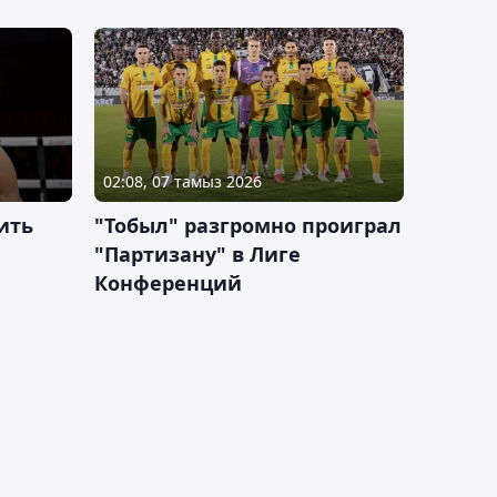
02:08, 07 тамыз 2026
ить
"Тобыл" разгромно проиграл
"Партизану" в Лиге
Конференций