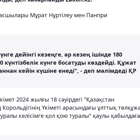
басшылары Мұрат Нұртілеу мен Панпри
нге дейінгі кезеңге, әр кезең ішінде 180
0 күнтізбелік күнге босатуды көздейді. Құжат
ннан кейін күшіне енеді", - деп мәлімдеді ҚР
кімет 2024 жылғы 18 сәуірдегі "Қазақстан
 Корольдігінің Үкіметі арасындағы ұлттық төлқұж
туралы келісімге қол қою туралы" қаулы қабылдағ