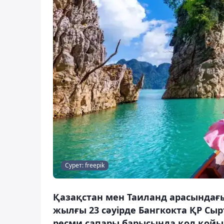
Сурет: freepik
Қазақстан мен Таиланд арасындағы 
жылғы 23 сәуірде Бангкокта ҚР Сыр
ресми сапары барысында қол қойыл