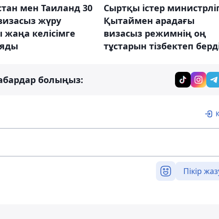
тан мен Таиланд 30
Сыртқы істер министрліг
визасыз жүру
Қытаймен арадағы
 жаңа келісімге
визасыз режимнің оң
ояды
тұстарын тізбектеп берд
абардар болыңыз:
Пікір жаз