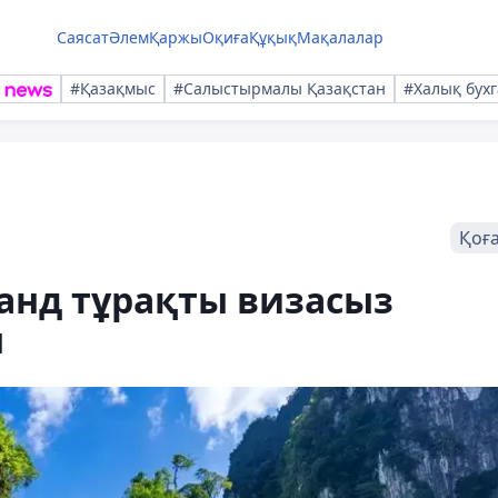
Саясат
Әлем
Қаржы
Оқиға
Құқық
Мақалалар
#Қазақмыс
#Салыстырмалы Қазақстан
#Халық бухг
Қоғ
анд тұрақты визасыз
ы