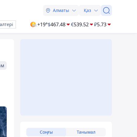
Алматы
Қаз
+19°
$
467.48
€
539.52
₽
5.73
алтері
ам
Соңғы
Танымал