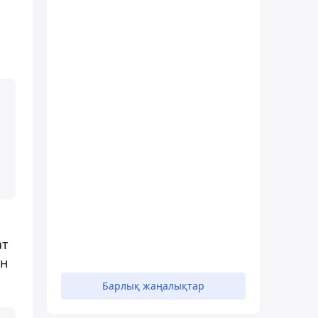
ат
ан
Барлық жаңалықтар