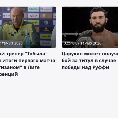
07 тамыз 2026
02:51, 07 тамыз 2026
й тренер "Тобыла"
Царукян может получ
 итоги первого матча
бой за титул в случае
тизаном" в Лиге
победы над Руффи
ренций