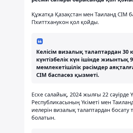
Құжатқа Қазақстан мен Таиланд СІМ 
Пхиттханукон қол қойды.
Келісім визалық талаптардан 30 кү
күнтізбелік күн ішінде жиынтық 9
мемлекетішілік рәсімдер аяқталға
СІМ баспасөз қызметі.
Еске салайық, 2024 жылғы 22 сәуірде Ү
Республикасының Үкіметі мен Таиланд
иелерін визалық талаптардан босату 
болатын.