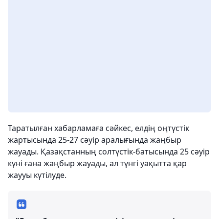
Таратылған хабарламаға сәйкес, елдің оңтүстік
жартысында 25-27 сәуір аралығында жаңбыр
жауады. Қазақстанның солтүстік-батысында 25 сәуір
күні ғана жаңбыр жауады, ал түнгі уақытта қар
жаууы күтілуде.