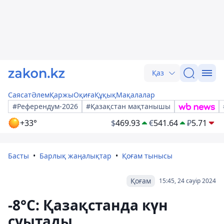
Қаз
Саясат
Әлем
Қаржы
Оқиға
Құқық
Мақалалар
#Референдум-2026
#Қазақстан мақтанышы
+33°
$
469.93
€
541.64
₽
5.71
Басты
Барлық жаңалықтар
Қоғам тынысы
Қоғам
15:45, 24 сәуір 2024
-8°C: Қазақстанда күн
суытады