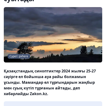
Сурет: pxhere
Қазақстандық синоптиктер 2024 жылғы 25-27
сәуірге ел бойынша ауа райы болжамын
ұсынды. Мамандар ел тұрғындарын жаңбыр
мен суық күтіп тұрғанын айтады, деп
хабарлайды Zakon.kz.