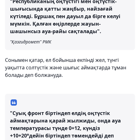
"Республиканың оңтүстігі мен оңтүстік-
шығысында қатты жаңбыр, найзағай
күтіледі. Бұршақ пен дауыл да бірге келуі
мүмкін. Қалған өңірлерде жауын-
шашынсыз ауа-райы сақталады".
"Қазгидромет" РМК
Сонымен қатар, ел бойынша екпінді жел, түнгі
уақытта солтүстік және шығыс аймақтарда тұман
болады деп болжануда.
"Суық фронт біртіндеп елдің оңтүстік
аймақтарына қарай жылжиды, онда ауа
температурасы түнде 0+12, күндіз
+10+20°дейін біртіндеп төмендейді деп