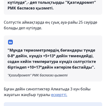
күтілуде",- деп толықтырды "Қазгидромет"
РМК баспасөз қызметі.
Солтүстік аймақтарда ең суық ауа-райы 25 сәуірде
болады деп күтілуде.
"Мұнда термометрлердің бағандары түнде
0-8° дейін, күндіз +5+13° дейін төмендейді,
содан кейін температура күндіз солтүстікте
біртіндеп +10+17°дейін көтеріле бастайды".
"Қазгидромет" РМК баспасөз қызметі
Бұған дейін синоптиктер Алматыда 3 күн бойы
жауатын жаңбыр туралы
ескертті.