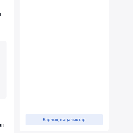
н
Барлық жаңалықтар
ап