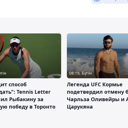
үгін
08:19, Бүгін
ит способ
Легенда UFC Кормье
ать": Tennis Letter
подетвердил отмену 
лил Рыбакину за
Чарльза Оливейры и 
ую победу в Торонто
Царукяна