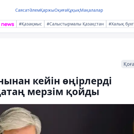
Саясат
Әлем
Қаржы
Оқиға
Құқық
Мақалалар
#Қазақмыс
#Салыстырмалы Қазақстан
#Халық бухг
Қоғ
нынан кейін өңірлерді
қатаң мерзім қойды