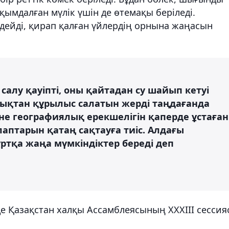
қымдалған мүлік үшін де өтемақы беріледі.
дейді, қирап қалған үйлердің орнына жаңасын
салу қауіпті, оны қайтадан су шайып кетуі
дықтан құрылыс салатын жерді таңдағанда
не географиялық ерекшелігін қаперде ұстаған
алаптарын қатаң сақтауға тиіс. Алдағы
тқа жаңа мүмкіндіктер береді деп
нде Қазақстан халқы Ассамблеясының ХХХІІІ сессия