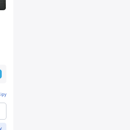
Кіру
у