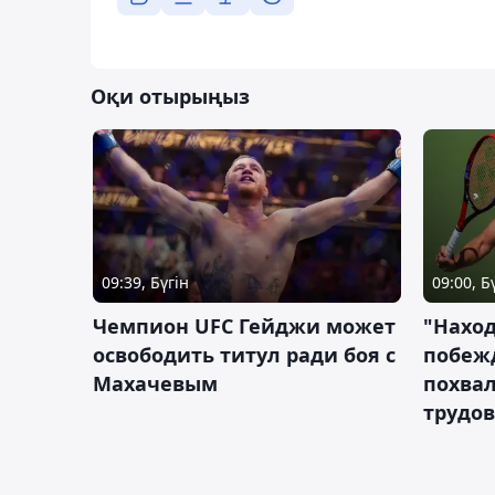
Оқи отырыңыз
09:39, Бүгін
09:00, Б
Чемпион UFC Гейджи может
"Наход
освободить титул ради боя с
побежд
Махачевым
похва
трудов