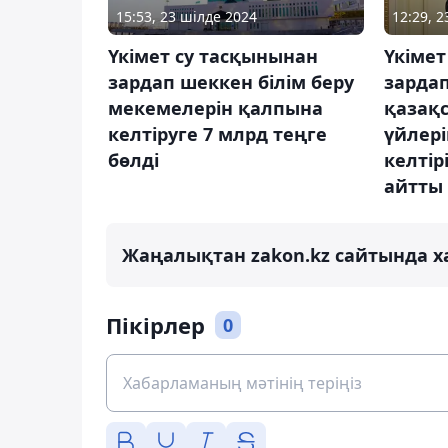
15:53, 23 шілде 2024
12:29, 2
Үкімет су тасқынынан
Үкімет
зардап шеккен білім беру
зарда
мекемелерін қалпына
қазақ
келтіруге 7 млрд теңге
үйлер
бөлді
келтір
айтты
Жаңалықтан zakon.kz сайтында х
Пікірлер
0