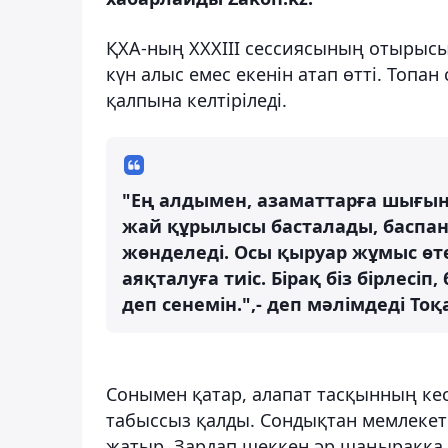
ҚХА-ның XXXIII сессиясының отырысы
күн алыс емес екенін атап өтті. Топа
қалпына келтіріледі.
"Ең алдымен, азаматтарға шығынд
жай құрылысы басталады, баспан
жөнделеді. Осы қыруар жұмыс өте
аяқталуға тиіс. Бірақ біз бірле
деп сенемін.",- деп мәлімдеді Тоқ
Сонымен қатар, алапат тасқынның ке
табыссыз қалды. Сондықтан мемлекет
жатыр. Зардап шеккен әр шаңыраққа б