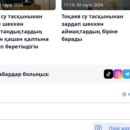
3 сәуір 2024
11:19, 02 сәуір 2024
 су тасқынынан
Тоқаев су тасқынынан
п шеккен
зардап шеккен
стандықтардың
аймақтардың біріне
ін қашан қалпына
барады
іп беретіндігін
абардар болыңыз:
Пікір жаз