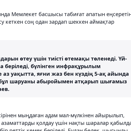
нда Мемлекет басшысы табиғат апатын еңсереті
н су кеткен соң одан зардап шеккен аймақтар
арын өтеу үшін тиісті өтемақы төленеді. Үй-
а беріледі, бүлінген инфрақұрылым
 аз уақытта, яғни жаз бен күздің 5-ақ айында
сіп, бұл шаруаны абыройымен атқарып шығамыз
аев.
сірінен мыңдаған адам мал-мүлкінен айырылып,
 азаматтарды қолдау үшін нақты шаралар қабылд
ір реттік көмек беріледі. Бұдан бөлек, шығынды