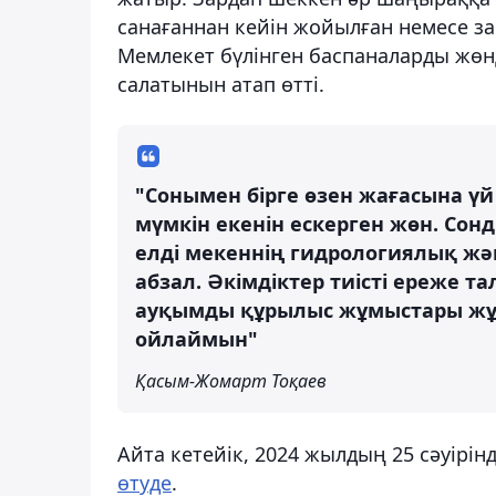
санағаннан кейін жойылған немесе за
Мемлекет бүлінген баспаналарды жөн
салатынын атап өтті.
"Сонымен бірге өзен жағасына үй 
мүмкін екенін ескерген жөн. Сон
елді мекеннің гидрологиялық жә
абзал. Әкімдіктер тиісті ереже т
ауқымды құрылыс жұмыстары жұр
ойлаймын"
Қасым-Жомарт Тоқаев
Айта кетейік, 2024 жылдың 25 сәуірі
өтуде
.