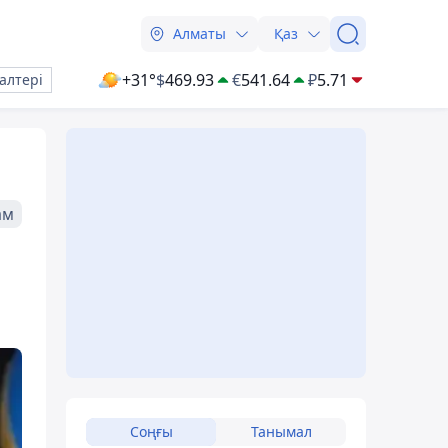
Алматы
Қаз
+31°
$
469.93
€
541.64
₽
5.71
алтері
ам
Соңғы
Танымал