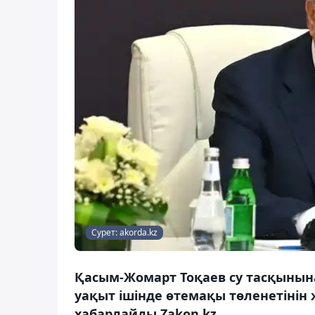
Сурет: akorda.kz
Қасым-Жомарт Тоқаев су тасқынын
уақыт ішінде өтемақы төленетінін 
хабарлайды Zakon.kz.