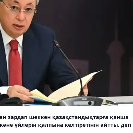
ан зардап шеккен қазақстандықтарға қанша
және үйлерін қалпына келтіретінін айтты, деп